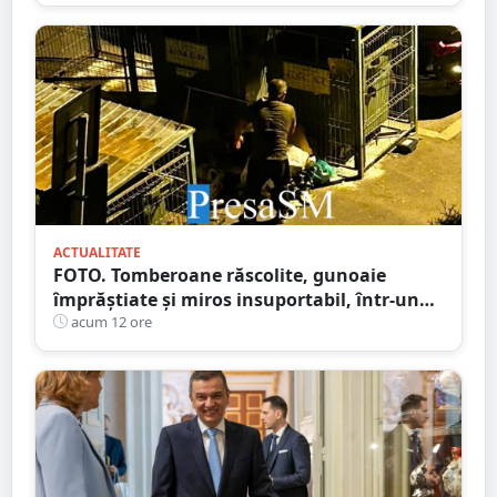
ACTUALITATE
FOTO. Tomberoane răscolite, gunoaie
împrăștiate și miros insuportabil, într-un
cartier al Sătmarului
acum 12 ore