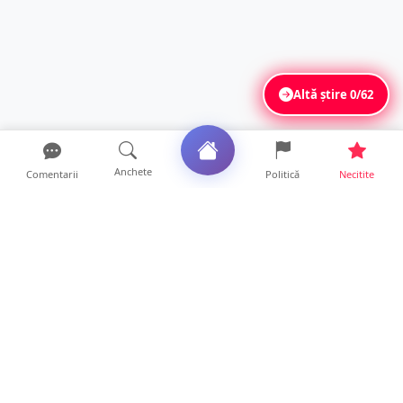
Altă știre
0/62
Anchete
Comentarii
Politică
Necitite
Ultimele articole
Mamă de doar 36 de ani, măcinată de
cancer. Doi copii luptă ...
21 ore • Locale
Un sătmărean acuză un centru medical că i-
a anulat consultaț...
20 ore • Locale