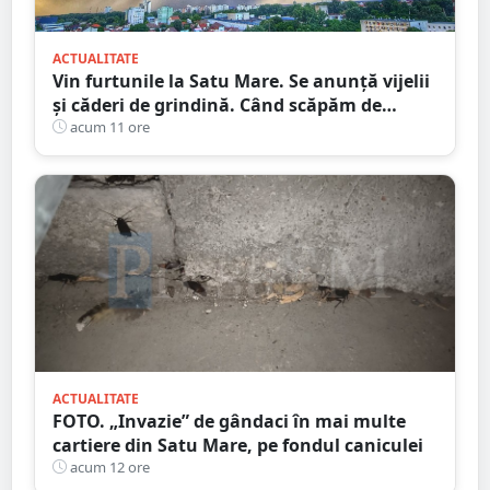
ACTUALITATE
Vin furtunile la Satu Mare. Se anunță vijelii
și căderi de grindină. Când scăpăm de
caniculă
acum 11 ore
ACTUALITATE
FOTO. „Invazie” de gândaci în mai multe
cartiere din Satu Mare, pe fondul caniculei
acum 12 ore