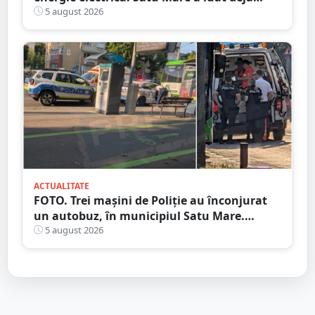
măsuri. Cu ce soluții au venit ceilalți
5 august 2026
primari
ACTUALITATE
FOTO. Trei mașini de Poliție au înconjurat
un autobuz, în municipiul Satu Mare.
Ambulanța, la fața locului
5 august 2026