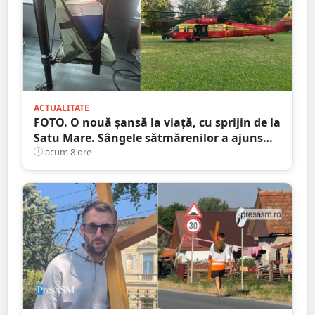
ACTUALITATE
FOTO. O nouă șansă la viață, cu sprijin de la
Satu Mare. Sângele sătmărenilor a ajuns
într-o misiune contra cronometru pentru
acum 8 ore
un transplant hepatic