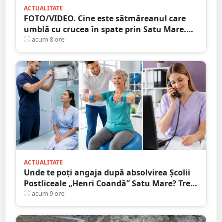
ACTUALITATE
FOTO/VIDEO. Cine este sătmăreanul care
umblă cu crucea în spate prin Satu Mare.
De ce face acest gest
acum 8 ore
ACTUALITATE
Unde te poți angaja după absolvirea Școlii
Postliceale „Henri Coandă” Satu Mare? Trei
calificări medicale, numeroase oportunități
acum 9 ore
de carieră