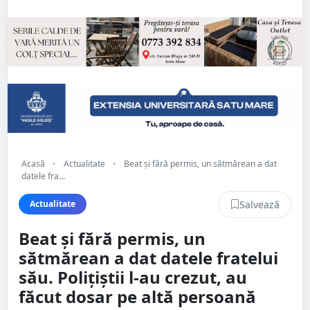
Acasă
•
Actualitate
•
Beat și fără permis, un sătmărean a dat
datele fra...
Salvează
Actualitate
Beat și fără permis, un
sătmărean a dat datele fratelui
său. Polițiștii l-au crezut, au
făcut dosar pe altă persoană