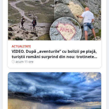
ACTUALITATE
VIDEO. După „aventurile” cu bolizii pe plajă,
turiștii români surprind din nou: trotinete
pe Bucegi și declarații de dragoste pe stânci
acum 11 ore