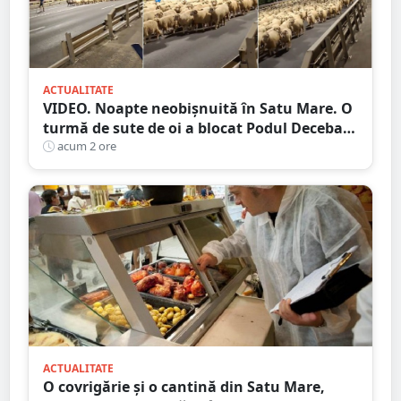
ACTUALITATE
VIDEO. Noapte neobișnuită în Satu Mare. O
turmă de sute de oi a blocat Podul Decebal.
Gest de apreciat al ciobanului
acum 2 ore
ACTUALITATE
O covrigărie și o cantină din Satu Mare,