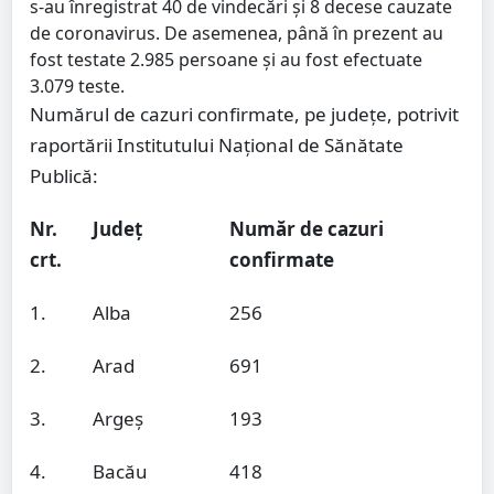
s-au înregistrat 40 de vindecări și 8 decese cauzate
de coronavirus. De asemenea, până în prezent au
fost testate 2.985 persoane și au fost efectuate
3.079 teste.
Numărul de cazuri confirmate, pe județe, potrivit
raportării Institutului Național de Sănătate
Publică:
Nr.
Județ
Număr de cazuri
crt.
confirmate
1.
Alba
256
2.
Arad
691
3.
Argeș
193
4.
Bacău
418