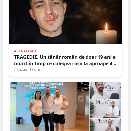
ACTUALITATE
TRAGEDIE. Un tânăr român de doar 19 ani a
murit în timp ce culegea roșii la aproape 40
de grade Celsius,în Italia
acum 17 ore