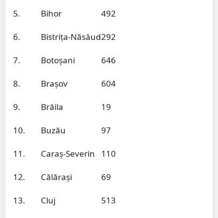
5.
Bihor
492
6.
Bistrița-Năsăud
292
7.
Botoșani
646
8.
Brașov
604
9.
Brăila
19
10.
Buzău
97
11.
Caraș-Severin
110
12.
Călărași
69
13.
Cluj
513