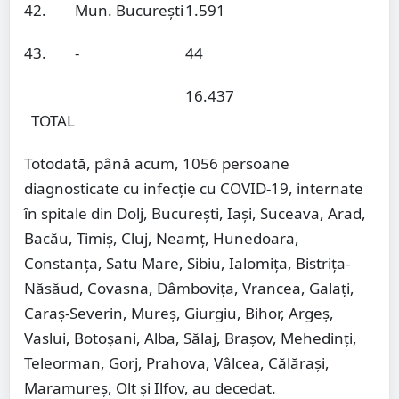
42.
Mun. București
1.591
43.
-
44
16.437
TOTAL
Totodată, până acum, 1056 persoane
diagnosticate cu infecție cu COVID-19, internate
în spitale din Dolj, București, Iași, Suceava, Arad,
Bacău, Timiș, Cluj, Neamț, Hunedoara,
Constanța, Satu Mare, Sibiu, Ialomița, Bistrița-
Năsăud, Covasna, Dâmbovița, Vrancea, Galați,
Caraș-Severin, Mureș, Giurgiu, Bihor, Argeș,
Vaslui, Botoșani, Alba, Sălaj, Brașov, Mehedinți,
Teleorman, Gorj, Prahova, Vâlcea, Călărași,
Maramureș, Olt și Ilfov, au decedat.