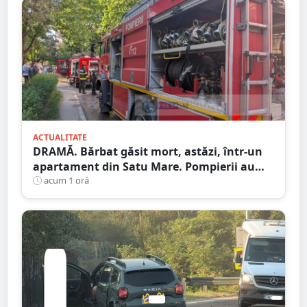
ACTUALITATE
DRAMĂ. Bărbat găsit mort, astăzi, într-un
apartament din Satu Mare. Pompierii au
spart ușa
acum 1 oră