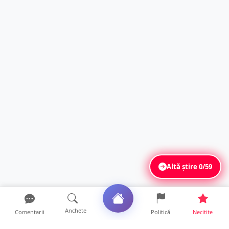
Altă știre
0/59
Anchete
Comentarii
Politică
Necitite