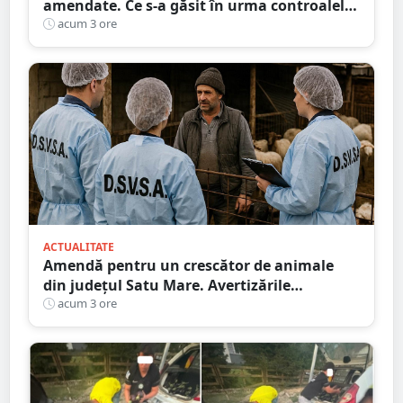
amendate. Ce s-a găsit în urma controalelor
DSVSA
acum 3 ore
ACTUALITATE
Amendă pentru un crescător de animale
din județul Satu Mare. Avertizările
transmise de DSVSA
acum 3 ore