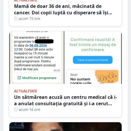
ACTUALITATE
Mamă de doar 36 de ani, măcinată de
cancer. Doi copii luptă cu disperare să își
salveze mama: „Nu o lăsați să se stingă”
acum 15 ore
ACTUALITATE
Un sătmărean acuză un centru medical că i-
a anulat consultația gratuită și i-a cerut
250 de lei pentru aceeași programare
acum 16 ore