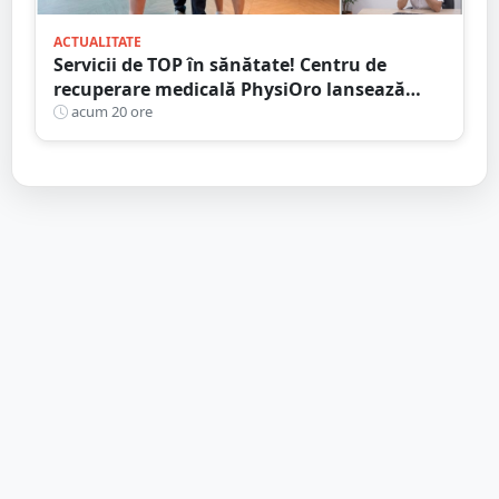
ACTUALITATE
Servicii de TOP în sănătate! Centru de
recuperare medicală PhysiOro lansează
Divizia medicală PhysiOro
acum 20 ore