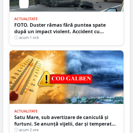
ACTUALITATE
FOTO. Duster rămas fără puntea spate
după un impact violent. Accident cu
implicarea unei mașini din Satu Mare
acum 1 oră
ACTUALITATE
Satu Mare, sub avertizare de caniculă și
furtuni. Se anunță vijelii, dar și temperaturi
ridicate. Avertizarea ANM
acum 2 ore