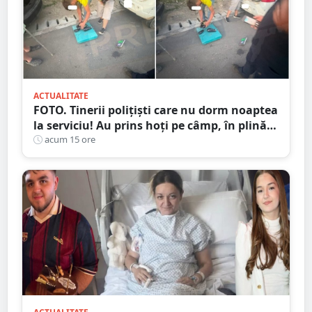
ACTUALITATE
FOTO. Tinerii polițiști care nu dorm noaptea
la serviciu! Au prins hoți pe câmp, în plină
noapte, în județul Satu Mare
acum 15 ore