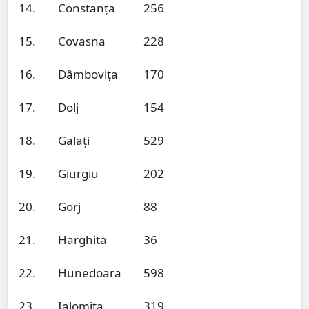
14.
Constanța
256
15.
Covasna
228
16.
Dâmbovița
170
17.
Dolj
154
18.
Galați
529
19.
Giurgiu
202
20.
Gorj
88
21.
Harghita
36
22.
Hunedoara
598
23.
Ialomița
319