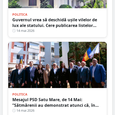
POLITICA
Guvernul vrea să deschidă ușile vilelor de
lux ale statului. Cere publicarea listelor
complete cu beneficiarii și imobilele de
14 mai 2026
protocol
POLITICA
Mesajul PSD Satu Mare, de 14 Mai:
”Sătmărenii au demonstrat atunci că, în
fața unei tragedii, solidaritatea poate
14 mai 2026