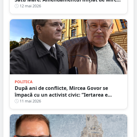
Govor trece de primul test
12 mai 2026
POLITICA
După ani de conflicte, Mircea Govor se
împacă cu un activist civic: ”Iertarea e
virtutea oamenilor puternici”
11 mai 2026