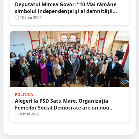
Deputatul Mircea Govor: ”10 Mai rămâne
simbolul independenței și al demnității
naționale”
10 mai 2026
POLITICA
Alegeri la PSD Satu Mare. Organizația
Femeilor Social Democrate are un nou
președinte
8 mai 2026