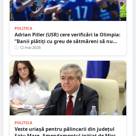
POLITICA
Adrian Piller (USR) cere verificări la Olimpia:
”Banii plătiți cu greu de sătmăreni să nu
mai fie aruncați pe apa sâmbetei”
12 mai 2026
POLITICA
Veste uriașă pentru pălincarii din județul
Satu Mare. Amendamentul inițiat de Mircea