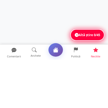
Altă știre
0/45
Anchete
Comentarii
Politică
Necitite
Ultimele articole
FOTO. Imagini dramatice. Pești sufocați pe
lacul Călinești. ...
14 ore • Locale
Peste 230 de locuri de muncă disponibile în