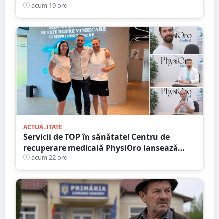
de grade Celsius,în Italia
acum 19 ore
ACTUALITATE
Servicii de TOP în sănătate! Centru de
recuperare medicală PhysiOro lansează
Divizia medicală PhysiOro
acum 22 ore