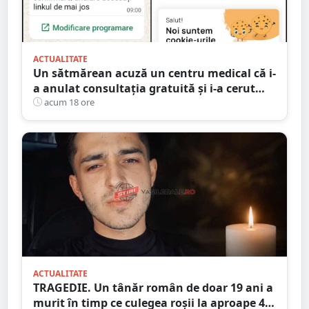
ACTUALITATE
Un sătmărean acuză un centru medical că i-
a anulat consultația gratuită și i-a cerut
250 de lei pentru aceeași programare
acum 18 ore
ACTUALITATE
TRAGEDIE. Un tânăr român de doar 19 ani a
murit în timp ce culegea roșii la aproape 40