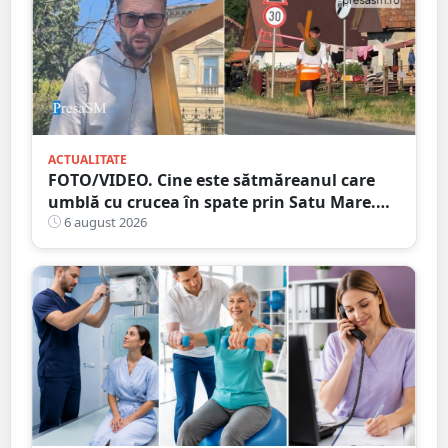
ACTUALITATE
FOTO/VIDEO. Cine este sătmăreanul care
umblă cu crucea în spate prin Satu Mare.
De ce face acest gest
6 august 2026