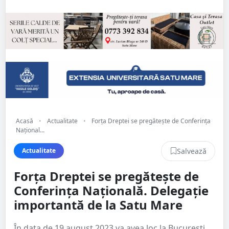
Acasă
•
Actualitate
•
Forța Dreptei se pregătește de Conferința
Național...
Salvează
Actualitate
Forța Dreptei se pregătește de
Conferința Națională. Delegație
importantă de la Satu Mare
În data de 19 august 2023 va avea loc la București