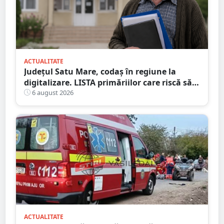
ACTUALITATE
Județul Satu Mare, codaș în regiune la
digitalizare. LISTA primăriilor care riscă să
piardă bani de la buget
6 august 2026
ACTUALITATE