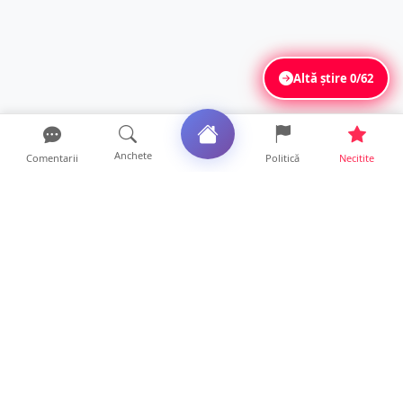
Altă știre
0/62
Anchete
Comentarii
Politică
Necitite
Ultimele articole
FOTO. Haos pentru pasagerii cursei Wizz Air
Satu Mare – Lond...
13 ore • Locale
Distracție scumpă la grătar. Sătmăreanul s-a
ales cu o amend...
13 ore • Locale