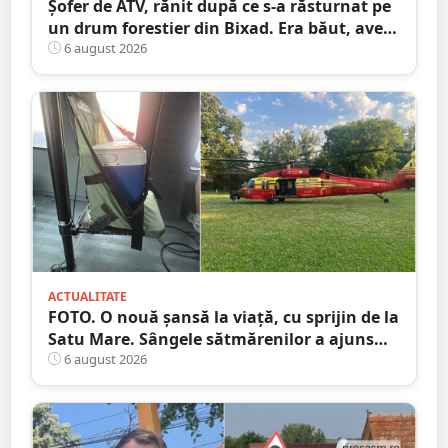
Șofer de ATV, rănit după ce s-a răsturnat pe
un drum forestier din Bixad. Era băut, avea
permisul anulat, iar vehiculul nu era
6 august 2026
înmatriculat
ACTUALITATE
FOTO. O nouă șansă la viață, cu sprijin de la
Satu Mare. Sângele sătmărenilor a ajuns
într-o misiune contra cronometru pentru
6 august 2026
un transplant hepatic