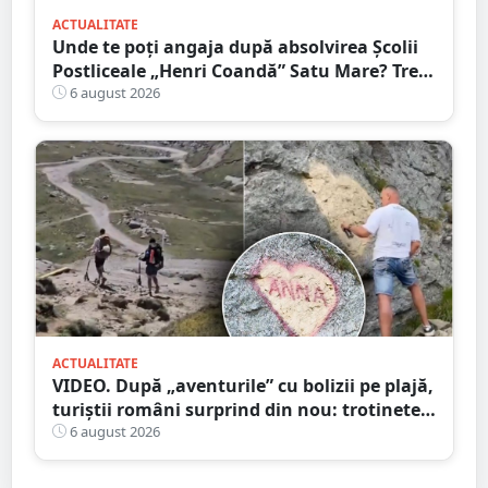
ACTUALITATE
Unde te poți angaja după absolvirea Școlii
Postliceale „Henri Coandă” Satu Mare? Trei
calificări medicale, numeroase oportunități
6 august 2026
de carieră
ACTUALITATE
VIDEO. După „aventurile” cu bolizii pe plajă,
turiștii români surprind din nou: trotinete
pe Bucegi și declarații de dragoste pe stânci
6 august 2026