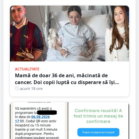
ACTUALITATE
Mamă de doar 36 de ani, măcinată de
cancer. Doi copii luptă cu disperare să își
salveze mama: „Nu o lăsați să se stingă”
acum 18 ore