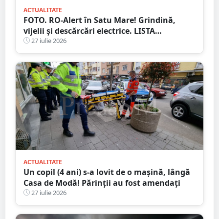
ACTUALITATE
FOTO. RO-Alert în Satu Mare! Grindină,
vijelii și descărcări electrice. LISTA
localităților vizate
27 iulie 2026
ACTUALITATE
Un copil (4 ani) s-a lovit de o mașină, lângă
Casa de Modă! Părinții au fost amendați
27 iulie 2026