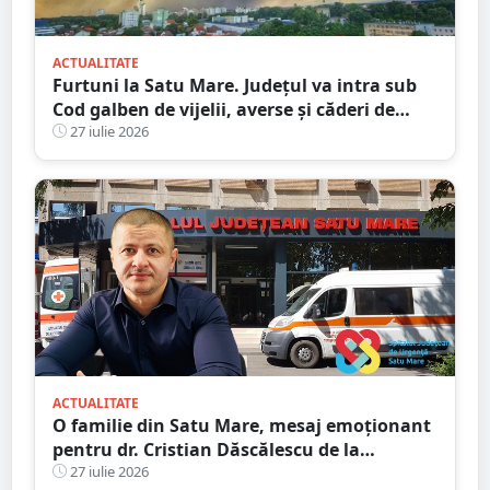
ACTUALITATE
Furtuni la Satu Mare. Județul va intra sub
Cod galben de vijelii, averse și căderi de
grindină
27 iulie 2026
ACTUALITATE
O familie din Satu Mare, mesaj emoționant
pentru dr. Cristian Dăscălescu de la
Spitalului Județean
27 iulie 2026