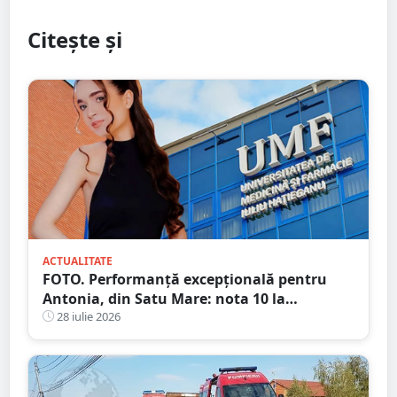
Citește și
ACTUALITATE
FOTO. Performanță excepțională pentru
Antonia, din Satu Mare: nota 10 la
admiterea la UMF Cluj, o reușită care nu s-a
28 iulie 2026
mai înregistrat de 15 ani