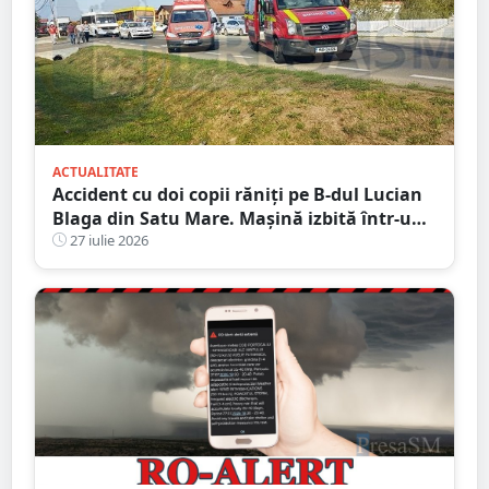
ACTUALITATE
Accident cu doi copii răniți pe B-dul Lucian
Blaga din Satu Mare. Mașină izbită într-un
stâlp
27 iulie 2026