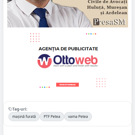
Tag-uri:
mașină furată
PTF Petea
vama Petea