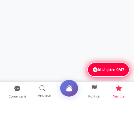
Altă știre
0/47
Anchete
Comentarii
Politică
Necitite
Ultimele articole
FOTO. Urmărire ca-n filme. Șofer băut, cu