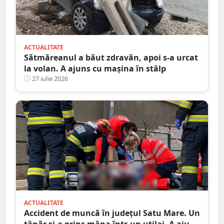
ACTUALITATE
Sătmăreanul a băut zdravăn, apoi s-a urcat
la volan. A ajuns cu mașina în stâlp
27 iulie 2026
ACTUALITATE
Accident de muncă în județul Satu Mare. Un
tânăr și-a prins mâna într-un utilaj. A ajuns