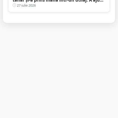
la spital
27 iulie 2026