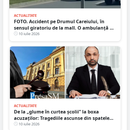
ACTUALITATE
FOTO. Accident pe Drumul Careiului, în
sensul giratoriu de la mall. O ambulanță a
fost chemată la fața locului
10 iulie 2026
ACTUALITATE
De la „glume în curtea școlii” la boxa
acuzaților: Tragediile ascunse din spatele
bullying-ului și consecințele penale pe care
10 iulie 2026