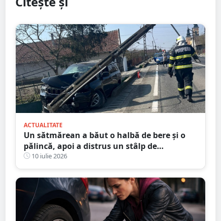
Citește și
ACTUALITATE
Un sătmărean a băut o halbă de bere și o
pălincă, apoi a distrus un stâlp de
electricitate
10 iulie 2026