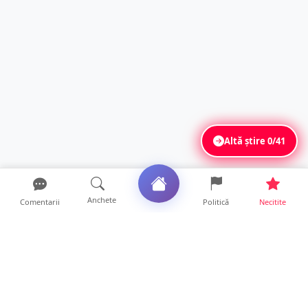
Altă știre
0/41
Anchete
Comentarii
Politică
Necitite
Ultimele articole
ANCHETĂ. Acuzații explozive la DGASPC
Satu Mare! Salarii uri...