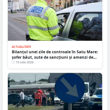
ACTUALITATE
Bilanțul unei zile de controale în Satu Mare:
șofer băut, sute de sancțiuni și amenzi de
peste 86.000 de lei
10 iulie 2026