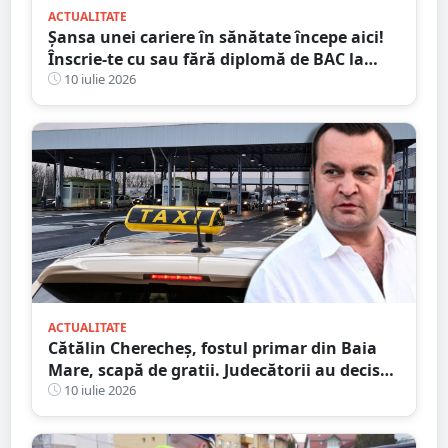
ACTUALITATE
Șansa unei cariere în sănătate începe aici!
Înscrie-te cu sau fără diplomă de BAC la
Școala Postliceală „Henri Coandă” Satu
10 iulie 2026
Mare
ACTUALITATE
Cătălin Cherecheș, fostul primar din Baia
Mare, scapă de gratii. Judecătorii au decis
eliberarea condiționată
10 iulie 2026