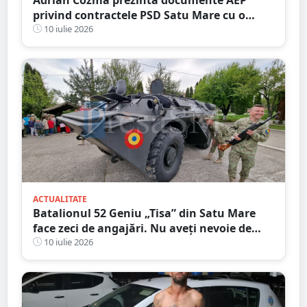
privind contractele PSD Satu Mare cu o
firmă din familia Govor. Valoarea depășește
10 iulie 2026
un milion de lei
ACTUALITATE
Batalionul 52 Geniu „Tisa” din Satu Mare
face zeci de angajări. Nu aveți nevoie de
Bacalaureat, salar atractiv
10 iulie 2026