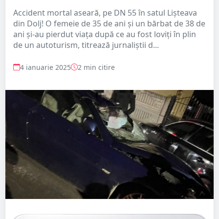
Accident mortal aseară, pe DN 55 în satul Lişteava
din Dolj! O femeie de 35 de ani şi un bărbat de 38 de
ani şi-au pierdut viaţa după ce au fost loviţi în plin
de un autoturism, titrează jurnaliștii d...
4 ianuarie 2025
2 min citire