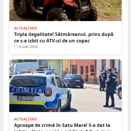
ACTUALITATE
Tripla ilegalitate! Sătmăreanul, prins după
ce s-a izbit cu ATV-ul de un copac
6 iulie 2026
ACTUALITATE
Aproape de crimă în Satu Mare! S-a dat la