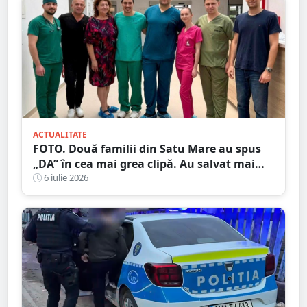
ACTUALITATE
FOTO. Două familii din Satu Mare au spus
„DA” în cea mai grea clipă. Au salvat mai
mulți pacienți
6 iulie 2026