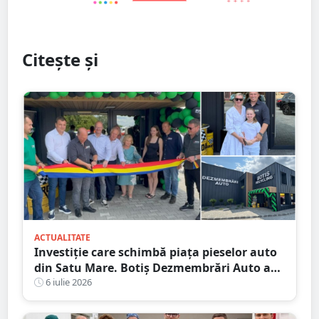
Citește și
ACTUALITATE
Investiție care schimbă piața pieselor auto
din Satu Mare. Botiș Dezmembrări Auto a
inaugurat noul centru
6 iulie 2026