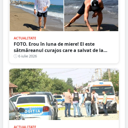
ACTUALITATE
FOTO. Erou în luna de miere! El este
sătmăreanul curajos care a salvat de la
moarte o turistă în Creta
6 iulie 2026
ACTUALITATE