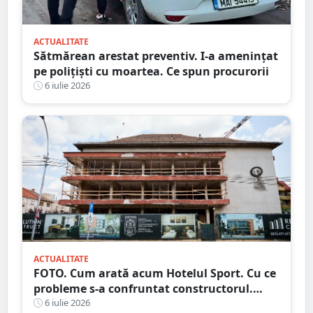
ACTUALITATE
Sătmărean arestat preventiv. I-a amenințat
pe polițiști cu moartea. Ce spun procurorii
6 iulie 2026
ACTUALITATE
FOTO. Cum arată acum Hotelul Sport. Cu ce
probleme s-a confruntat constructorul.
Care e stadiul lucrărilor
6 iulie 2026