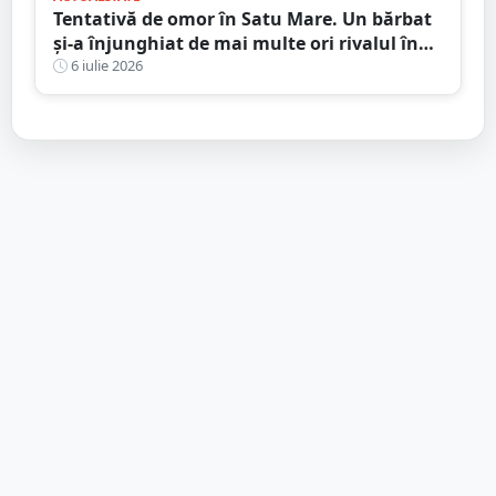
Tentativă de omor în Satu Mare. Un bărbat
și-a înjunghiat de mai multe ori rivalul în
urma unei crize de gelozie
6 iulie 2026