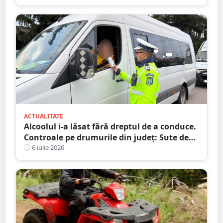
ACTUALITATE
Alcoolul i-a lăsat fără dreptul de a conduce.
Controale pe drumurile din județ: Sute de
amenzi și zeci de șoferi lăsați fără permise
6 iulie 2026