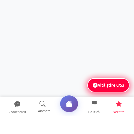
Altă știre
0/53
Anchete
Comentarii
Politică
Necitite
Ultimele articole