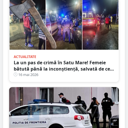
ACTUALITATE
La un pas de crimă în Satu Mare! Femeie
bătută până la inconștiență, salvată de cei
4 copilași
16 mai 2026