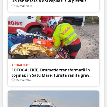
Un tânăr tată a doi copilași și-a pierdut
viața într-un accident cumplit
16 mai 2026
ACTUALITATE
FOTOGALERIE. Drumeție transformată în
coșmar, în Satu Mare: turistă rănită grav
după ce a alergat pe un traseu acoperit cu
16 mai 2026
frunze