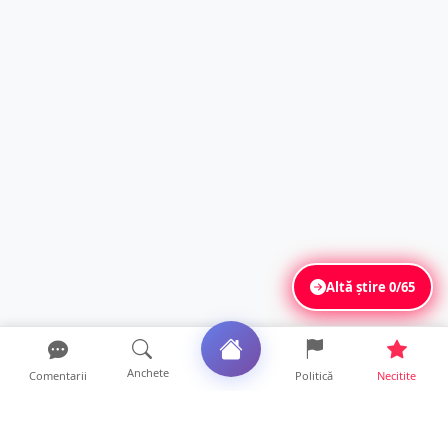
Altă știre
0/65
Anchete
Comentarii
Politică
Necitite