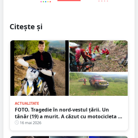
Citește și
ACTUALITATE
FOTO. Tragedie în nord-vestul țării. Un
tânăr (19) a murit. A căzut cu motocicleta în
prăpastie
16 mai 2026