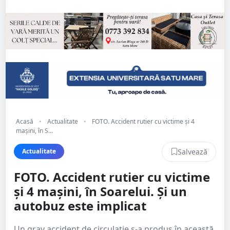
Acasă
•
Actualitate
•
FOTO. Accident rutier cu victime și 4
mașini, în S...
Salvează
Actualitate
FOTO. Accident rutier cu victime
și 4 mașini, în Soarelui. Și un
autobuz este implicat
Un grav accident de circulație s-a produs în această