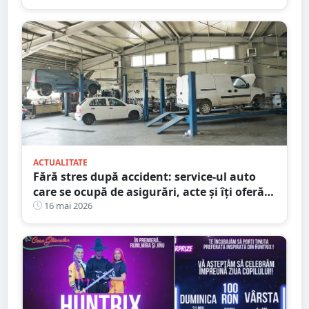
ACTUALITATE
Fără stres după accident: service-ul auto
care se ocupă de asigurări, acte și îți oferă
mașină la schimb
16 mai 2026