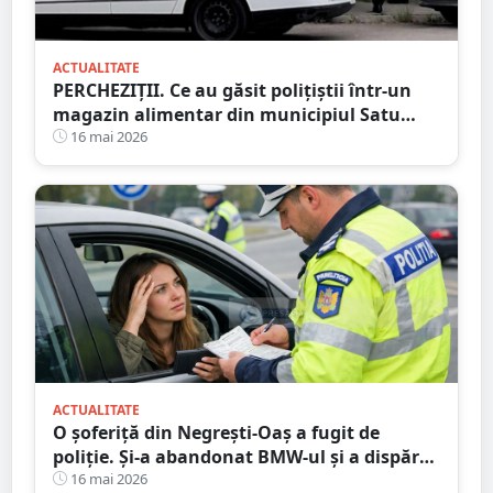
ACTUALITATE
PERCHEZIȚII. Ce au găsit polițiștii într-un
magazin alimentar din municipiul Satu
Mare
16 mai 2026
ACTUALITATE
O șoferiță din Negrești-Oaș a fugit de
poliție. Și-a abandonat BMW-ul și a dispărut
printre blocuri
16 mai 2026