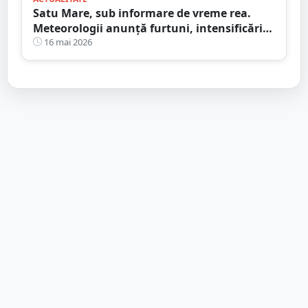
Satu Mare, sub informare de vreme rea.
Meteorologii anunță furtuni, intensificări
de vânt și ploi în averse
16 mai 2026