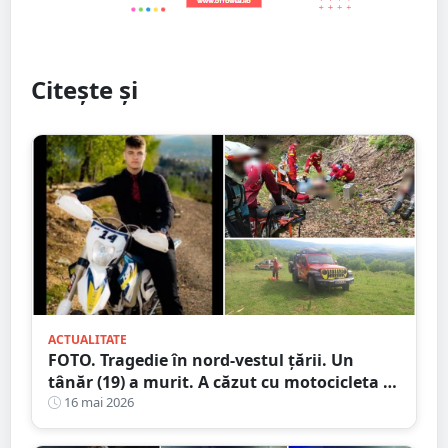
Citește și
ACTUALITATE
FOTO. Tragedie în nord-vestul țării. Un
tânăr (19) a murit. A căzut cu motocicleta în
prăpastie
16 mai 2026