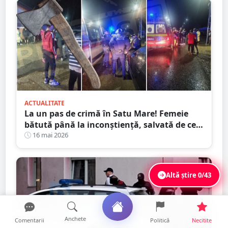
ACTUALITATE
La un pas de crimă în Satu Mare! Femeie
bătută până la inconștiență, salvată de cei
4 copilași
16 mai 2026
Altă știre
0/43
Anchete
Comentarii
Politică
Necitite