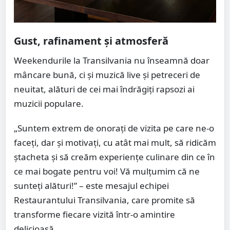
Gust, rafinament și atmosferă
Weekendurile la Transilvania nu înseamnă doar
mâncare bună, ci și muzică live și petreceri de
neuitat, alături de cei mai îndrăgiți rapsozi ai
muzicii populare.
„Suntem extrem de onoraţi de vizita pe care ne-o
faceți, dar şi motivaţi, cu atât mai mult, să ridicăm
ştacheta şi să creăm experienţe culinare din ce în
ce mai bogate pentru voi! Vă mulţumim că ne
sunteţi alături!” – este mesajul echipei
Restaurantului Transilvania, care promite să
transforme fiecare vizită într-o amintire
delicioasă.