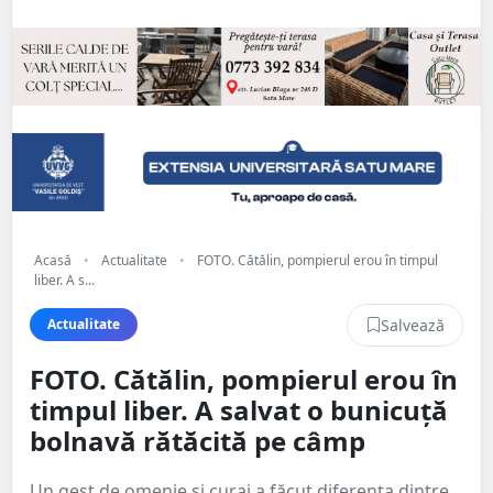
Acasă
•
Actualitate
•
FOTO. Cătălin, pompierul erou în timpul
liber. A s...
Salvează
Actualitate
FOTO. Cătălin, pompierul erou în
timpul liber. A salvat o bunicuță
bolnavă rătăcită pe câmp
Un gest de omenie și curaj a făcut diferența dintre