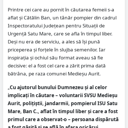
Printre cei care au pornit în căutarea femeii s-a
aflat și Cătălin Ban, un tânăr pompier din cadrul
Inspectoratului Județean pentru Situații de
Urgență Satu Mare, care se afla în timpul liber.
Deși nu era de serviciu, a ales să își pună
priceperea și forțele în slujba semenilor. Iar
inspirația și ochiul său format aveau să fie
decisive: el a fost cel care a zărit prima dată
bătrâna, pe raza comunei Medieșu Aurit.
„
Cu ajutorul bunului Dumnezeu și al celor
implicați în căutare – voluntarii SVSU Medieșu
Aurit, polițiștii, jandarmii, pompierul ISU Satu
Mare, Ban C., aflat în timpul liber și care a fost
primul care a observat-o – persoana dispărută
a fost găsită și se află în afara oricărui