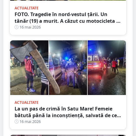
ACTUALITATE
FOTO. Tragedie în nord-vestul țării. Un
tânăr (19) a murit. A căzut cu motocicleta în
prăpastie
16 mai 2026
ACTUALITATE
La un pas de crimă în Satu Mare! Femeie
bătută până la inconștiență, salvată de cei
4 copilași
16 mai 2026