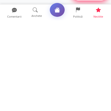
Anchete
Comentarii
Politică
Necitite
Ultimele articole
ANCHETĂ. Acuzații explozive la DGASPC
Satu Mare! Salarii uri...
18 ore • Anchete
FOTO/VIDEO. Accident cumplit! Impact
frontal între un TIR și...
16 ore • Locale
FOTO. Nebunie de arome în centrul
Sătmarului! Nazar Kebab Ho...
15 ore • Locale