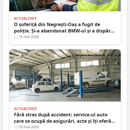
ACTUALITATE
O șoferiță din Negrești-Oaș a fugit de
poliție. Și-a abandonat BMW-ul și a dispărut
printre blocuri
16 mai 2026
ACTUALITATE
Fără stres după accident: service-ul auto
care se ocupă de asigurări, acte și îți oferă
mașină la schimb
16 mai 2026