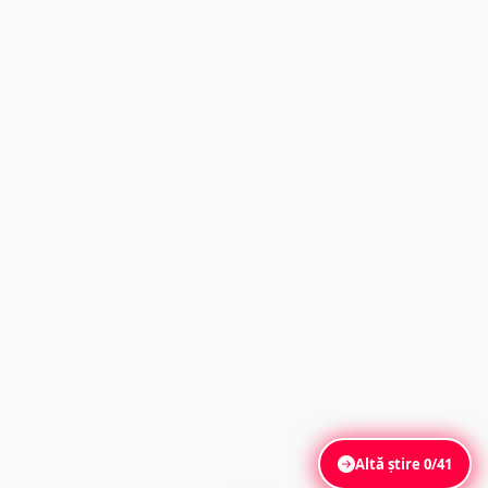
Altă știre
0/41