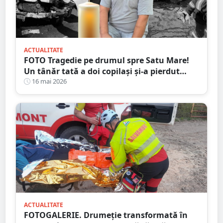
ACTUALITATE
FOTO Tragedie pe drumul spre Satu Mare!
Un tânăr tată a doi copilași și-a pierdut
viața într-un accident cumplit
16 mai 2026
ACTUALITATE
FOTOGALERIE. Drumeție transformată în