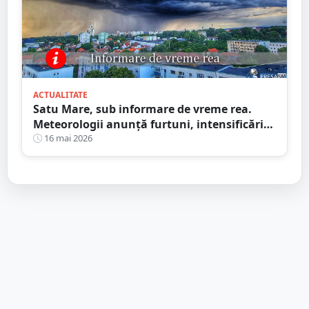
ACTUALITATE
Satu Mare, sub informare de vreme rea.
Meteorologii anunță furtuni, intensificări
de vânt și ploi în averse
16 mai 2026