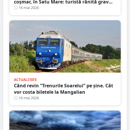
coșmar, în Satu Mare: turistă rănită grav
după ce a alergat pe un traseu acoperit cu
16 mai 2026
frunze
ACTUALITATE
Când revin ”Trenurile Soarelui” pe şine. Cât
vor costa biletele la Mangalian
16 mai 2026