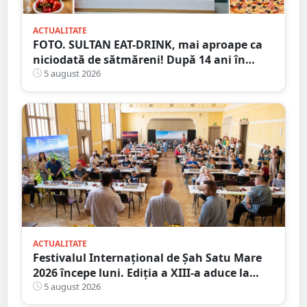
ACTUALITATE
FOTO. SULTAN EAT-DRINK, mai aproape ca
niciodată de sătmăreni! După 14 ani în
Micro 17, și-a deschis porțile în Shopping
5 august 2026
City Satu Mare
ACTUALITATE
Festivalul Internațional de Șah Satu Mare
2026 începe luni. Ediția a XIII-a aduce la
start peste 120 de participanți și șahiști din
5 august 2026
șase țări.