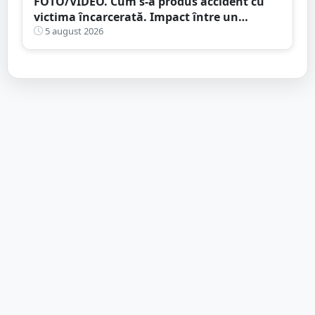
FOTO/VIDEO. Cum s-a produs accident cu
victima încarcerată. Impact între un
camion și o mașină, pe DN19
5 august 2026