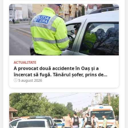
ACTUALITATE
A provocat două accidente în Oaș și a
încercat să fugă. Tânărul șofer, prins de
polițiștii sătmăreni. Încălcări grave ale
5 august 2026
Codului Rutier