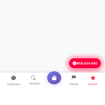
Altă știre
0/62
Anchete
Comentarii
Politică
Necitite
Ultimele articole