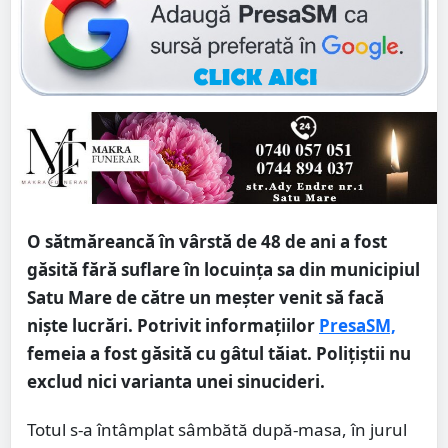
O sătmăreancă în vârstă de 48 de ani a fost
găsită fără suflare în locuința sa din municipiul
Satu Mare de către un meșter venit să facă
niște lucrări. Potrivit informațiilor
PresaSM,
femeia a fost găsită cu gâtul tăiat. Polițiștii nu
exclud nici varianta unei sinucideri.
Totul s-a întâmplat sâmbătă după-masa, în jurul