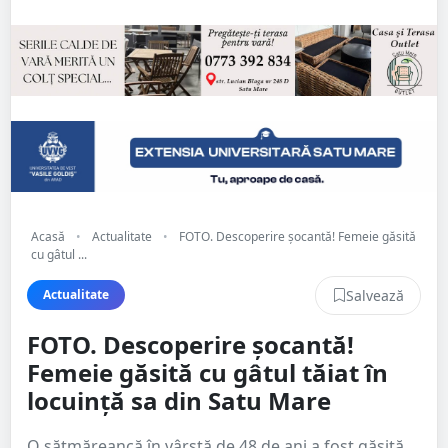
Acasă
•
Actualitate
•
FOTO. Descoperire șocantă! Femeie găsită
cu gâtul ...
Salvează
Actualitate
FOTO. Descoperire șocantă!
Femeie găsită cu gâtul tăiat în
locuință sa din Satu Mare
O sătmăreancă în vârstă de 48 de ani a fost găsită