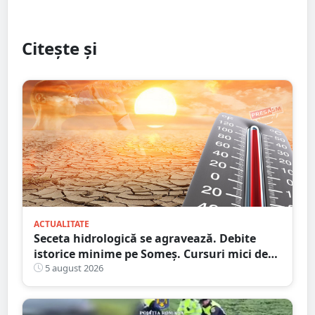
Citește și
ACTUALITATE
Seceta hidrologică se agravează. Debite
istorice minime pe Someș. Cursuri mici de
ape au secat
5 august 2026