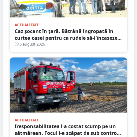
ACTUALITATE
Caz șocant în țară. Bătrână îngropată în
curtea casei pentru ca rudele să-i încaseze
pensia
5 august 2026
ACTUALITATE
Iresponsabilitatea l-a costat scump pe un
sătmărean. Focul i-a scăpat de sub control.