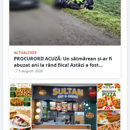
ACTUALITATE
PROCURORII ACUZĂ: Un sătmărean și-ar fi
abuzat ani la rând fiica! Astăzi a fost
arestat!
5 august 2026