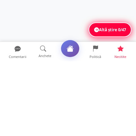
Altă știre
0/47
Anchete
Comentarii
Politică
Necitite
Ultimele articole
FOTO. Urmărire ca-n filme. Șofer băut, cu
Poliția pe urme, s...
21 ore • Locale
Adoptată în Canada, Ana Maria își caută
familia biologică di...
18 ore • Life