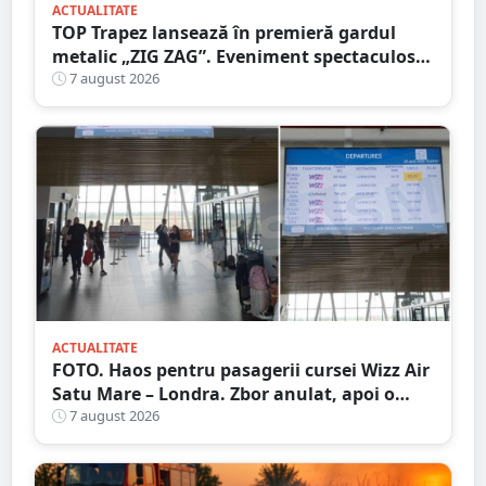
ACTUALITATE
TOP Trapez lansează în premieră gardul
metalic „ZIG ZAG”. Eveniment spectaculos
în Grădina Romei
7 august 2026
ACTUALITATE
FOTO. Haos pentru pasagerii cursei Wizz Air
Satu Mare – Londra. Zbor anulat, apoi o
nouă întârziere. Fără explicații clare
7 august 2026