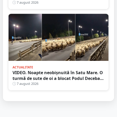
județul Satu Mare
7 august 2026
ACTUALITATE
VIDEO. Noapte neobișnuită în Satu Mare. O
turmă de sute de oi a blocat Podul Decebal.
Gest de apreciat al ciobanului
7 august 2026