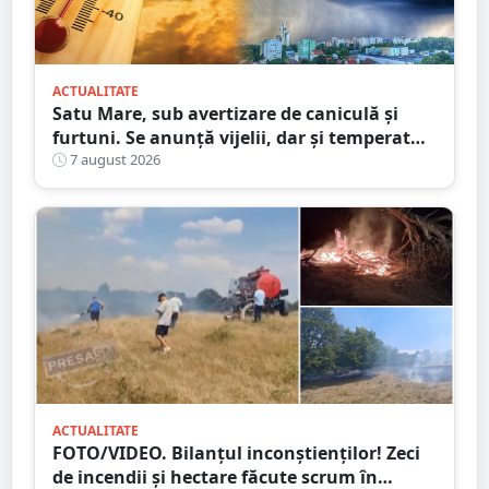
ACTUALITATE
Satu Mare, sub avertizare de caniculă și
furtuni. Se anunță vijelii, dar și temperaturi
ridicate. Avertizarea ANM
7 august 2026
ACTUALITATE
FOTO/VIDEO. Bilanțul inconștienților! Zeci
de incendii și hectare făcute scrum în