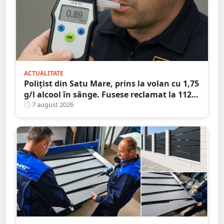
ACTUALITATE
Polițist din Satu Mare, prins la volan cu 1,75
g/l alcool în sânge. Fusese reclamat la 112
că circula pe contrasens
7 august 2026