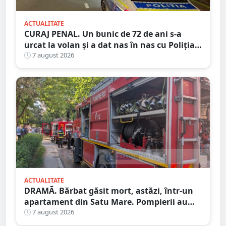
ACTUALITATE
CURAJ PENAL. Un bunic de 72 de ani s-a
urcat la volan și a dat nas în nas cu Poliția
Satu Mare
7 august 2026
ACTUALITATE
DRAMĂ. Bărbat găsit mort, astăzi, într-un
apartament din Satu Mare. Pompierii au
spart ușa
7 august 2026