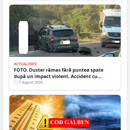
ACTUALITATE
FOTO. Duster rămas fără puntea spate
după un impact violent. Accident cu
implicarea unei mașini din Satu Mare
7 august 2026