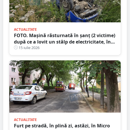
ACTUALITATE
FOTO. Mașină răsturnată în șanț (2 victime)
după ce a lovit un stâlp de electricitate, în
județul Satu Mare
15 iulie 2026
ACTUALITATE
Furt pe stradă, în plină zi, astăzi, în Micro