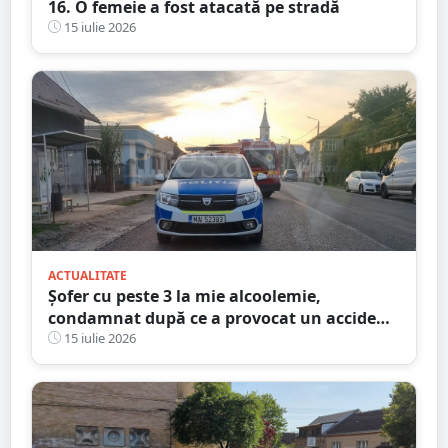
16. O femeie a fost atacată pe stradă
15 iulie 2026
ACTUALITATE
Șofer cu peste 3 la mie alcoolemie,
condamnat după ce a provocat un accident
dimineața. Ce explicație le-a dat
15 iulie 2026
judecătorilor