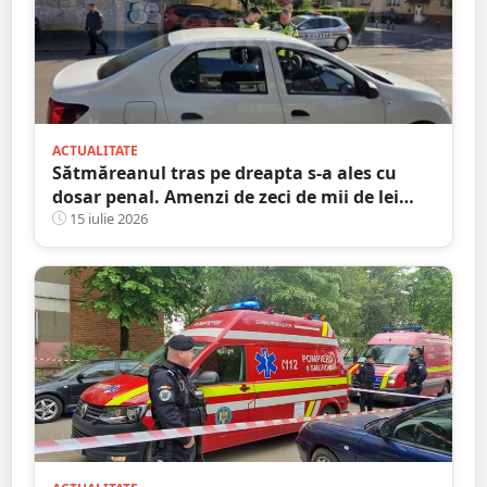
ACTUALITATE
Sătmăreanul tras pe dreapta s-a ales cu
dosar penal. Amenzi de zeci de mii de lei
date ieri de polițiști
15 iulie 2026