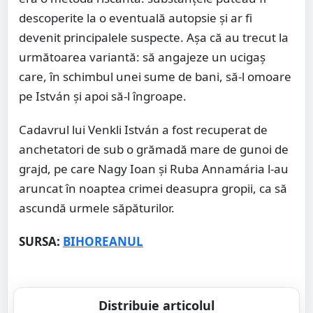
descoperite la o eventuală autopsie şi ar fi
devenit principalele suspecte. Aşa că au trecut la
următoarea variantă: să angajeze un ucigaș
care, în schimbul unei sume de bani, să-l omoare
pe István şi apoi să-l îngroape.
Cadavrul lui Venkli István a fost recuperat de
anchetatori de sub o grămadă mare de gunoi de
grajd, pe care Nagy Ioan şi Ruba Annamária l-au
aruncat în noaptea crimei deasupra gropii, ca să
ascundă urmele săpăturilor.
SURSA:
BIHOREANUL
Distribuie articolul