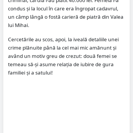
criminal, căruia i-au plătit 40.000 lei. Femeia i-a
condus şi la locul în care era îngropat cadavrul,
un câmp lângă o fostă carieră de piatră din Valea
lui Mihai.
Cercetările au scos, apoi, la iveală detaliile unei
crime plănuite până la cel mai mic amănunt şi
având un motiv greu de crezut: două femei se
temeau să-şi asume relaţia de iubire de gura
familiei şi a satului!