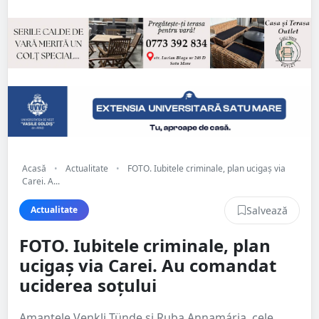
Acasă
•
Actualitate
•
FOTO. Iubitele criminale, plan ucigaș via
Carei. A...
Salvează
Actualitate
FOTO. Iubitele criminale, plan
ucigaș via Carei. Au comandat
uciderea soțului
Amantele Venkli Tünde și Ruba Annamária, cele