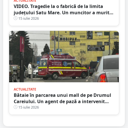
ACTUALITATE
VIDEO. Tragedie la o fabrică de la limita
județului Satu Mare. Un muncitor a murit
după ce o bucată de lemn i-a străpuns
15 iulie 2026
abdomenul
ACTUALITATE
Bătaie în parcarea unui mall de pe Drumul
Careiului. Un agent de pază a intervenit
salvator
15 iulie 2026