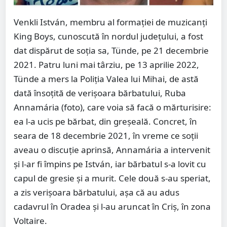
Venkli István, membru al formaţiei de muzicanţi
King Boys, cunoscută în nordul judeţului, a fost
dat dispărut de soţia sa, Tünde, pe 21 decembrie
2021. Patru luni mai târziu, pe 13 aprilie 2022,
Tünde a mers la Poliţia Valea lui Mihai, de astă
dată însoţită de verişoara bărbatului, Ruba
Annamária (foto), care voia să facă o mărturisire:
ea l-a ucis pe bărbat, din greşeală. Concret, în
seara de 18 decembrie 2021, în vreme ce soţii
aveau o discuţie aprinsă, Annamária a intervenit
și l-ar fi împins pe István, iar bărbatul s-a lovit cu
capul de gresie şi a murit. Cele două s-au speriat,
a zis verişoara bărbatului, aşa că au adus
cadavrul în Oradea şi l-au aruncat în Criş, în zona
Voltaire.