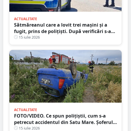
ACTUALITATE
Sătmăreanul care a lovit trei mașini și a
fugit, prins de polițiști. După verificări s-a
ales și cu dosar penal
15 iulie 2026
ACTUALITATE
FOTO/VIDEO. Ce spun polițiștii, cum s-a
petrecut accidentul din Satu Mare. Șoferul a
ajuns cu mașina răsturnată în șanț
15 iulie 2026