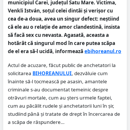
municipiul Carei, județul Satu Mare. Victima,
Venkli István, soţul celei dintâi şi verişor cu
cea de-a doua, avea un singur defect: neştiind
că ele au o relaţie de amor clandestină, insista
să facă sex cu nevasta. Agasată, aceasta a
hotărât că singurul mod în care putea scăpa
de el era să-l ucidă, informează
ebihoreanul.ro
Actul de acuzare, făcut public de anchetatori la
solicitarea
BIHOREANULUI
, dezvăluie cum
înainte să-l tocmească pe asasin, amantele
criminale s-au documentat temeinic despre
otrăvuri mortale, cum au şters urmele faptei,
cum au păcălit rudele şi anchetatorii luni în şir,
studiind până şi tratate de drept în încercarea de
a scăpa de răspundere…