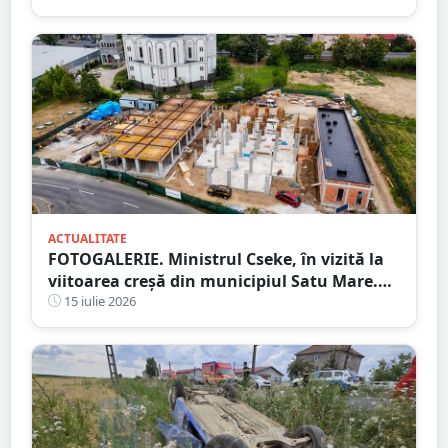
ACTUALITATE
FOTOGALERIE. Ministrul Cseke, în vizită la
viitoarea creșă din municipiul Satu Mare.
Ce spune primarul despre lucrări
15 iulie 2026