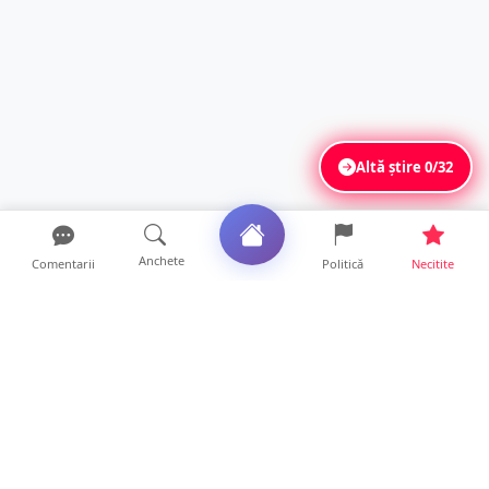
Altă știre
0/32
Anchete
Comentarii
Politică
Necitite
Ultimele articole
Accident cu trei victime în județul Satu
Mare. O mașină a aj...
21 ore • Locale