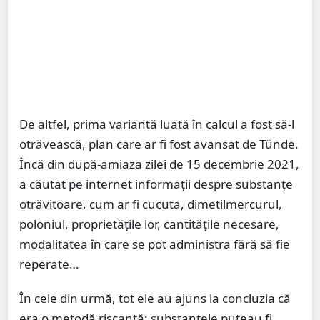
De altfel, prima variantă luată în calcul a fost să-l
otrăvească, plan care ar fi fost avansat de Tünde.
Încă din după-amiaza zilei de 15 decembrie 2021,
a căutat pe internet informaţii despre substanțe
otrăvitoare, cum ar fi cucuta, dimetilmercurul,
poloniul, proprietăţile lor, cantităţile necesare,
modalitatea în care se pot administra fără să fie
reperate…
În cele din urmă, tot ele au ajuns la concluzia că
era o metodă riscantă: substanţele puteau fi