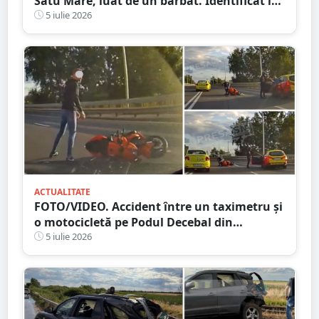
Satu Mare, luat de un bărbat. Identificat în
timp record, ce scuză a avut bărbatul
5 iulie 2026
ACTUALITATE
FOTO/VIDEO. Accident între un taximetru și
o motocicletă pe Podul Decebal din
municipiul Satu Mare
5 iulie 2026