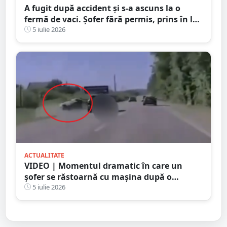
A fugit după accident și s-a ascuns la o
fermă de vaci. Șofer fără permis, prins în la
Satu Mare
5 iulie 2026
ACTUALITATE
VIDEO | Momentul dramatic în care un
șofer se răstoarnă cu mașina după o
depășire riscantă. Accidentul a fost surprins
5 iulie 2026
de camera de bord