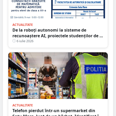
ACTUALITATE
De la roboți autonomi la sisteme de
recunoaștere AI, proiectele studenților de la
Automatică și Calculatoare UTCN Extensia
6 iulie 2026
Satu Mare
ACTUALITATE
Telefon pierdut într-un supermarket din