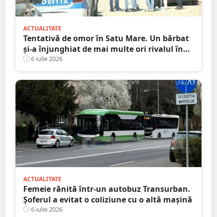
ACTUALITATE
Tentativă de omor în Satu Mare. Un bărbat
și-a înjunghiat de mai multe ori rivalul în
urma unei crize de gelozie
6 iulie 2026
ACTUALITATE
Femeie rănită într-un autobuz Transurban.
Șoferul a evitat o coliziune cu o altă mașină
6 iulie 2026