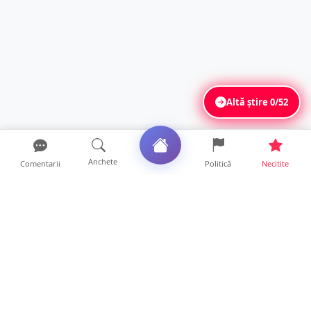
Altă știre
0/52
Anchete
Comentarii
Politică
Necitite
Ultimele articole
O covrigărie și o cantină din Satu Mare,
amendate. Ce s-a gă...
9 ore • Locale
Amendă pentru un crescător de animale din