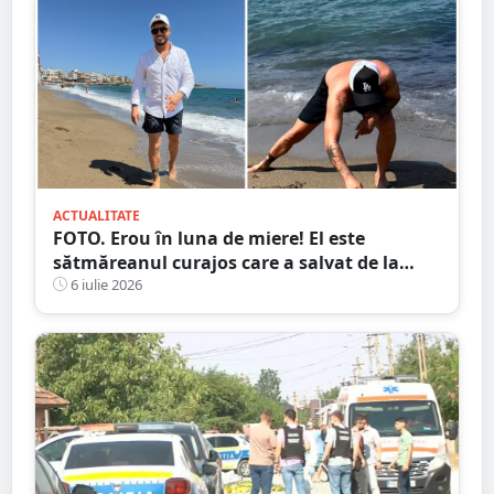
ACTUALITATE
FOTO. Erou în luna de miere! El este
sătmăreanul curajos care a salvat de la
moarte o turistă în Creta
6 iulie 2026