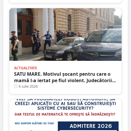
ACTUALITATE
SATU MARE. Motivul șocant pentru care o
mamă l-a iertat pe fiul violent. Judecătorii s-
au opus
6 iulie 2026