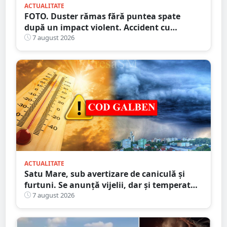
ACTUALITATE
FOTO. Duster rămas fără puntea spate
după un impact violent. Accident cu
implicarea unei mașini din Satu Mare
7 august 2026
ACTUALITATE
Satu Mare, sub avertizare de caniculă și
furtuni. Se anunță vijelii, dar și temperaturi
ridicate. Avertizarea ANM
7 august 2026