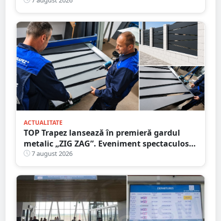
că circula pe contrasens
ACTUALITATE
TOP Trapez lansează în premieră gardul
metalic „ZIG ZAG”. Eveniment spectaculos
în Grădina Romei
7 august 2026