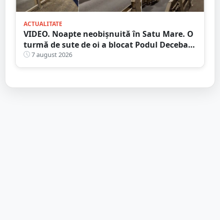
ACTUALITATE
VIDEO. Noapte neobișnuită în Satu Mare. O
turmă de sute de oi a blocat Podul Decebal.
Gest de apreciat al ciobanului
7 august 2026