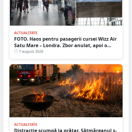
ACTUALITATE
FOTO. Haos pentru pasagerii cursei Wizz Air
Satu Mare – Londra. Zbor anulat, apoi o
nouă întârziere. Fără explicații clare
7 august 2026
ACTUALITATE
Distracție scumpă la grătar. Sătmăreanul s-