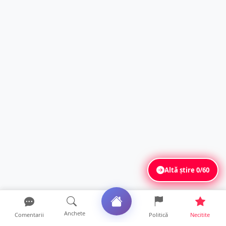
Altă știre
0/60
Anchete
Comentarii
Politică
Necitite