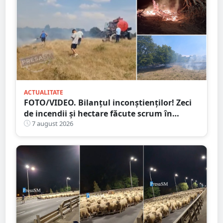
ACTUALITATE
FOTO/VIDEO. Bilanțul inconștienților! Zeci
de incendii și hectare făcute scrum în
județul Satu Mare
7 august 2026