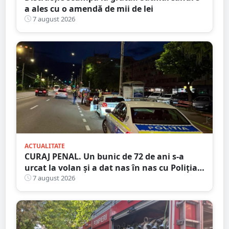
a ales cu o amendă de mii de lei
7 august 2026
ACTUALITATE
CURAJ PENAL. Un bunic de 72 de ani s-a
urcat la volan și a dat nas în nas cu Poliția
Satu Mare
7 august 2026