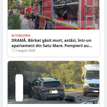
ACTUALITATE
DRAMĂ. Bărbat găsit mort, astăzi, într-un
apartament din Satu Mare. Pompierii au
spart ușa
7 august 2026