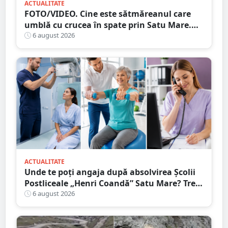
ACTUALITATE
FOTO/VIDEO. Cine este sătmăreanul care
umblă cu crucea în spate prin Satu Mare.
De ce face acest gest
6 august 2026
ACTUALITATE
Unde te poți angaja după absolvirea Școlii
Postliceale „Henri Coandă” Satu Mare? Trei
calificări medicale, numeroase oportunități
6 august 2026
de carieră