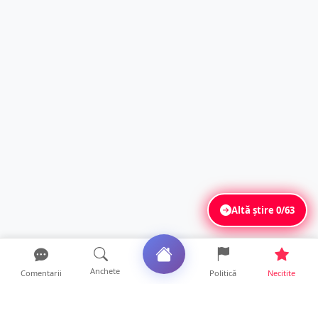
Altă știre
0/63
Anchete
Comentarii
Politică
Necitite