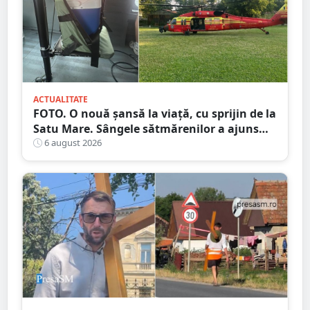
ACTUALITATE
FOTO. O nouă șansă la viață, cu sprijin de la
Satu Mare. Sângele sătmărenilor a ajuns
într-o misiune contra cronometru pentru
6 august 2026
un transplant hepatic