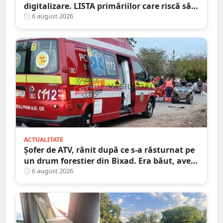
digitalizare. LISTA primăriilor care riscă să
piardă bani de la buget
6 august 2026
ACTUALITATE
Șofer de ATV, rănit după ce s-a răsturnat pe
un drum forestier din Bixad. Era băut, avea
permisul anulat, iar vehiculul nu era
6 august 2026
înmatriculat