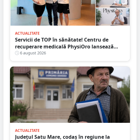
ACTUALITATE
Servicii de TOP în sănătate! Centru de
recuperare medicală PhysiOro lansează
Divizia medicală PhysiOro
6 august 2026
ACTUALITATE
Județul Satu Mare, codaș în regiune la