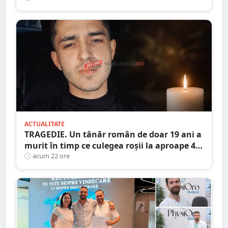
ACTUALITATE
TRAGEDIE. Un tânăr român de doar 19 ani a
murit în timp ce culegea roșii la aproape 40
de grade Celsius,în Italia
acum 22 ore