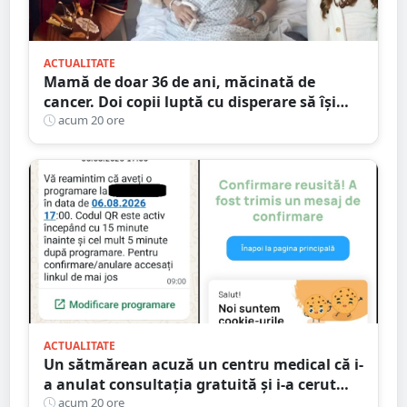
ACTUALITATE
Mamă de doar 36 de ani, măcinată de
cancer. Doi copii luptă cu disperare să își
salveze mama: „Nu o lăsați să se stingă”
acum 20 ore
ACTUALITATE
Un sătmărean acuză un centru medical că i-
a anulat consultația gratuită și i-a cerut
250 de lei pentru aceeași programare
acum 20 ore