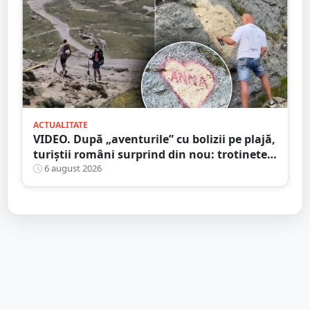
ACTUALITATE
VIDEO. După „aventurile” cu bolizii pe plajă,
turiștii români surprind din nou: trotinete
pe Bucegi și declarații de dragoste pe stânci
6 august 2026