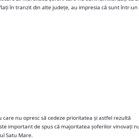
flați în tranzit din alte județe, au impresia că sunt într-u
 care nu opresc să cedeze prioritatea și astfel rezultă
ste important de spus că majoritatea șoferilor vinovați n
iul Satu Mare.