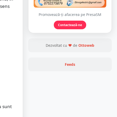
n sens
Promovează-ți afacerea pe PresaSM
Contactează-ne
Dezvoltat cu
❤
de
Ottoweb
Feeds
u sunt