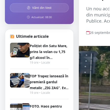
Vânt din Vest
Un nou acci
din municip
Actualizat: 08:00
Publice. Ac
26 septembr
Ultimele articole
Polițist din Satu Mare,
prins la volan cu 1,75
g/l alcool în...
19 ore • Locale
TOP Trapez lansează în
premieră gardul
metalic „ZIG ZAG”. Ev...
19 ore • Locale
FOTO. Haos pentru