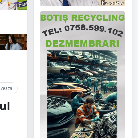
lvează
ul