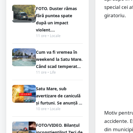
special cei a
FOTO. Duster rămas
giratoriu.
fără puntea spate
după un impact
violent....
11 ore • Locale
Cum va fi vremea în
weekend la Satu Mare.
Când scad temperat...
11 ore • Life
Satu Mare, sub
avertizare de caniculă
și furtuni. Se anunță ...
10 ore • Locale
Motiv pentru
accidente. E
FOTO/VIDEO. Bilanțul
din municip
inconștienților! Zeci de