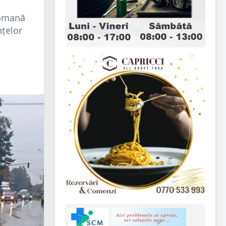
Romană
nțelor