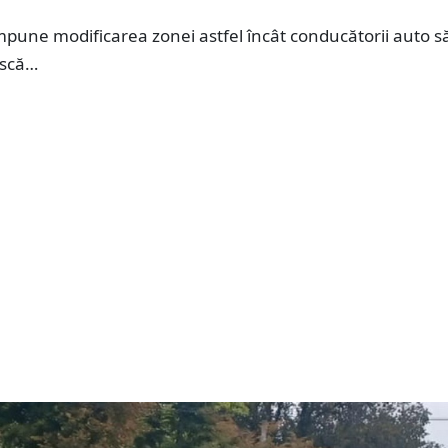
mpune modificarea zonei astfel încât conducătorii auto s
ască…