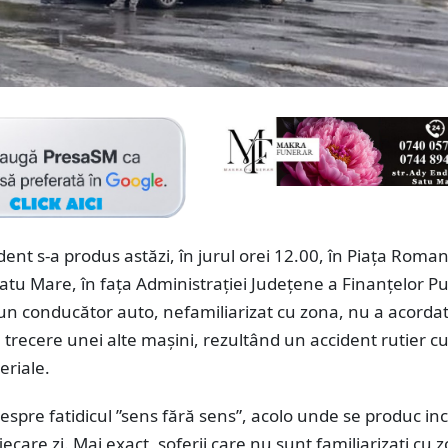
ent s-a produs astăzi, în jurul orei 12.00, în Piața Roma
atu Mare, în fața Administrației Județene a Finanțelor Pu
un conducător auto, nefamiliarizat cu zona, nu a acorda
e trecere unei alte mașini, rezultând un accident rutier c
riale.
espre fatidicul ”sens fără sens”, acolo unde se produc in
ecare zi. Mai exact, șoferii care nu sunt familiarizați cu z