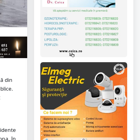
nă din
blice.
t
u
cidente
ona, în