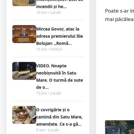
incendii și he...
Poate s-ar i
10 ore • Locale
mai păcăle
Mircea Govor, atac la
adresa premierului Ilie
Bolojan: „Româ...
10 ore • Politică
VIDEO. Noapte
neobișnuită în Satu
Mare. O turmă de sute
de o...
10 ore • Locale
O covrigărie și o
cantină din Satu Mare,
amendate. Ce s-a gă...
9 ore • Locale