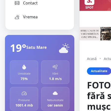
Contact
Vremea
19°
Satu Mare
Acasă
•
Actu
Actualitate
Umiditate
Vânt
75%
1.8 m/s
FOTO.
fără 
Presiune
Nebulozitate
mușca
1001.4 mb
cer senin