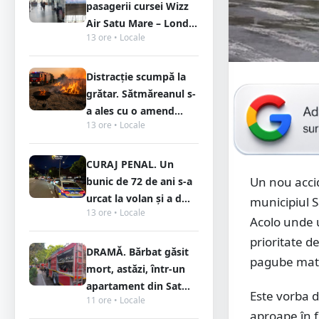
pasagerii cursei Wizz
Air Satu Mare – Lond...
13 ore • Locale
Distracție scumpă la
grătar. Sătmăreanul s-
a ales cu o amend...
13 ore • Locale
CURAJ PENAL. Un
Un nou accid
bunic de 72 de ani s-a
urcat la volan și a d...
municipiul S
13 ore • Locale
Acolo unde 
prioritate d
DRAMĂ. Bărbat găsit
pagube mate
mort, astăzi, într-un
apartament din Sat...
Este vorba d
11 ore • Locale
aproape în fi