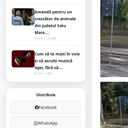
Amendă pentru un
crescător de animale
din județul Satu
Mare....
9 ore • Locale
Cum să te miști în voie
și să asculți muzică
lejer, fără să-...
0 ore • Life
Distribuie
Facebook
WhatsApp