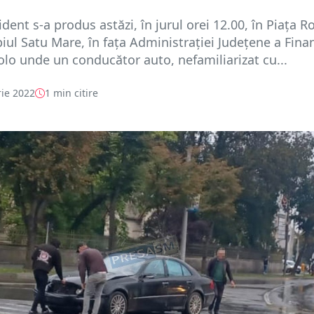
dent s-a produs astăzi, în jurul orei 12.00, în Piața 
iul Satu Mare, în fața Administrației Județene a Fina
olo unde un conducător auto, nefamiliarizat cu...
ie 2022
1 min citire