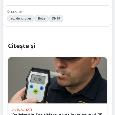
Tag-uri:
accident rutier
Botiz
DN19
Citește și
ACTUALITATE
Polițist din Satu Mare, prins la volan cu 1,75