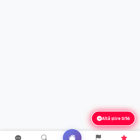
Altă știre
0/56