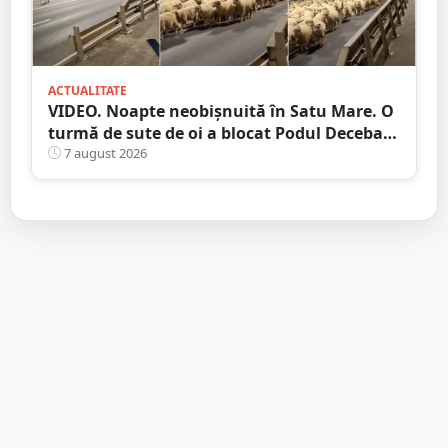
ACTUALITATE
VIDEO. Noapte neobișnuită în Satu Mare. O
turmă de sute de oi a blocat Podul Decebal.
Gest de apreciat al ciobanului
7 august 2026