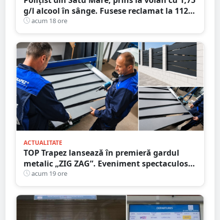
g/l alcool în sânge. Fusese reclamat la 112
că circula pe contrasens
acum 18 ore
ACTUALITATE
TOP Trapez lansează în premieră gardul
metalic „ZIG ZAG”. Eveniment spectaculos
în Grădina Romei
acum 19 ore