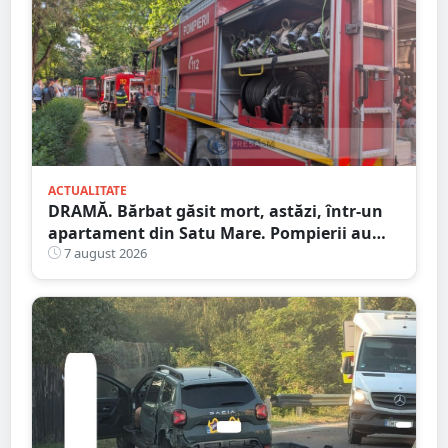
ACTUALITATE
DRAMĂ. Bărbat găsit mort, astăzi, într-un
apartament din Satu Mare. Pompierii au
spart ușa
7 august 2026