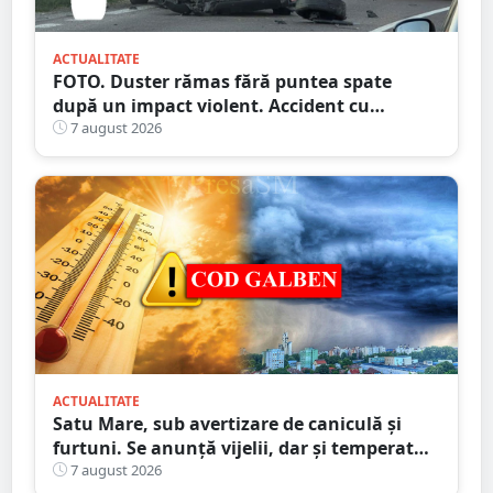
ACTUALITATE
FOTO. Duster rămas fără puntea spate
după un impact violent. Accident cu
implicarea unei mașini din Satu Mare
7 august 2026
ACTUALITATE
Satu Mare, sub avertizare de caniculă și
furtuni. Se anunță vijelii, dar și temperaturi
ridicate. Avertizarea ANM
7 august 2026