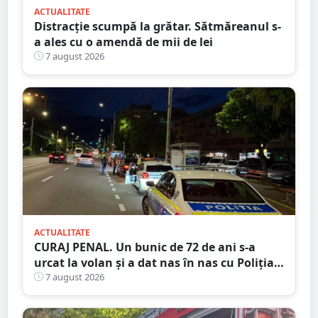
ACTUALITATE
Distracție scumpă la grătar. Sătmăreanul s-
a ales cu o amendă de mii de lei
7 august 2026
ACTUALITATE
CURAJ PENAL. Un bunic de 72 de ani s-a
urcat la volan și a dat nas în nas cu Poliția
Satu Mare
7 august 2026