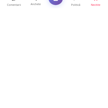
Anchete
Comentarii
Politică
Necitite
Ultimele articole
La ce ore va putea fi observată eclipsa de
soare la Satu Mar...
12 ore • Life
FOTO/VIDEO. Controale „reinstituite”
temporar la frontiera c...
11 ore • Locale
Șofer de TIR, prins la 71 de ani cu permisul
suspendat. Un t...
11 ore • Locale
Polițist din Satu Mare, prins la volan cu 1,75