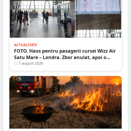
ACTUALITATE
FOTO. Haos pentru pasagerii cursei Wizz Air
Satu Mare – Londra. Zbor anulat, apoi o
nouă întârziere. Fără explicații clare
7 august 2026