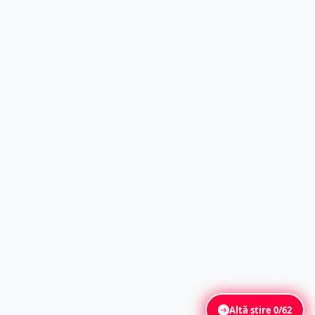
Altă știre
0/62