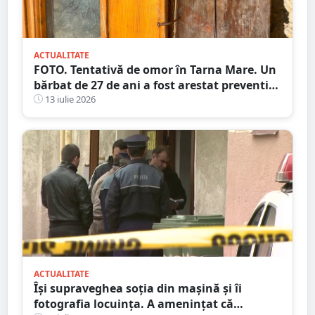
ACTUALITATE
FOTO. Tentativă de omor în Tarna Mare. Un
bărbat de 27 de ani a fost arestat preventiv
după ce și-ar fi atacat concubina cu un cuțit
13 iulie 2026
ACTUALITATE
Își supraveghea soția din mașină și îi
fotografia locuința. A amenințat că