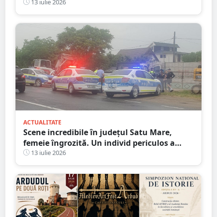
incendiază mașina ”amantului”
13 iulie 2026
ACTUALITATE
Scene incredibile în județul Satu Mare,
femeie îngrozită. Un individ periculos a
făcut praf Codul Penal
13 iulie 2026