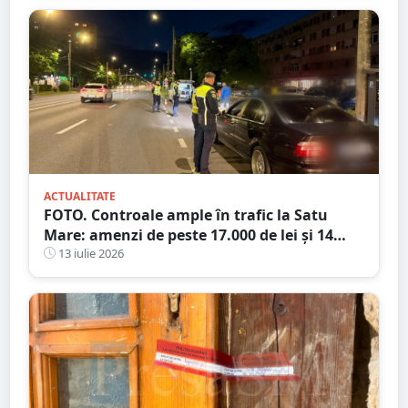
ACTUALITATE
FOTO. Controale ample în trafic la Satu
Mare: amenzi de peste 17.000 de lei și 14
certificate de înmatriculare reținute. Trei
13 iulie 2026
șoferi s-au ales cu dosare penale