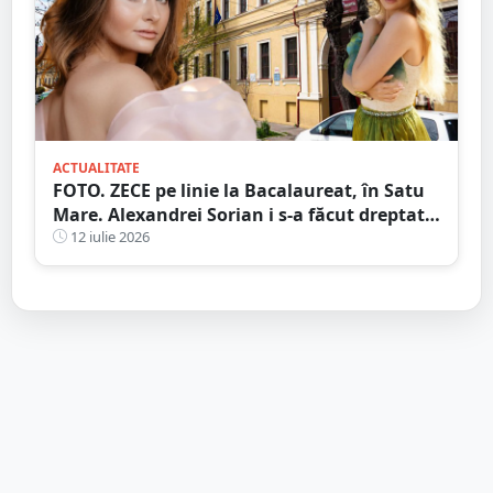
ACTUALITATE
FOTO. ZECE pe linie la Bacalaureat, în Satu
Mare. Alexandrei Sorian i s-a făcut dreptate
după contestații
12 iulie 2026