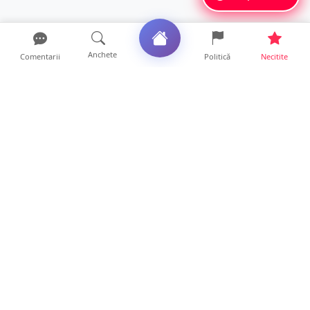
Anchete
Comentarii
Politică
Necitite
Ultimele articole
Mamă de doar 36 de ani, măcinată de
cancer. Doi copii luptă ...
21 ore • Locale
Un sătmărean acuză un centru medical că i-
a anulat consultaț...
20 ore • Locale
TRAGEDIE. Un tânăr român de doar 19 ani a
murit în timp ce c...
19 ore • Locale