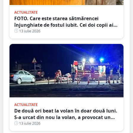
ACTUALITATE
FOTO. Care este starea sătmărencei
înjunghiate de fostul iubit. Cei doi copii ai
femeii, luați în plasament
13 iulie 2026
ACTUALITATE
De două ori beat la volan în doar două luni.
S-a urcat din nou la volan, a provocat un
accident și ajunge la închisoare
13 iulie 2026