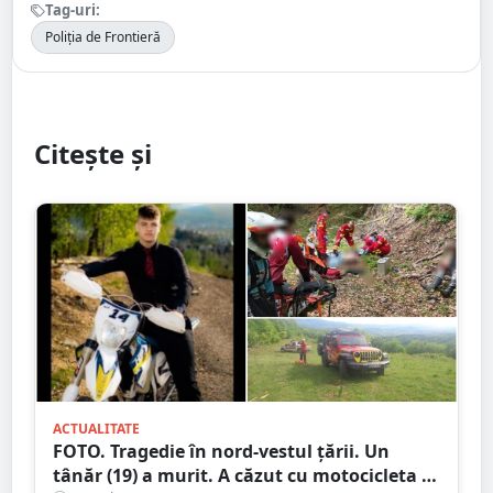
Tag-uri:
Poliția de Frontieră
Citește și
ACTUALITATE
FOTO. Tragedie în nord-vestul țării. Un
tânăr (19) a murit. A căzut cu motocicleta în