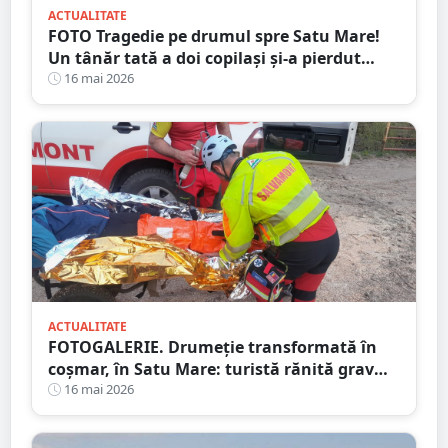
ACTUALITATE
FOTO Tragedie pe drumul spre Satu Mare!
Un tânăr tată a doi copilași și-a pierdut
viața într-un accident cumplit
16 mai 2026
ACTUALITATE
FOTOGALERIE. Drumeție transformată în
coșmar, în Satu Mare: turistă rănită grav
după ce a alergat pe un traseu acoperit cu
16 mai 2026
frunze