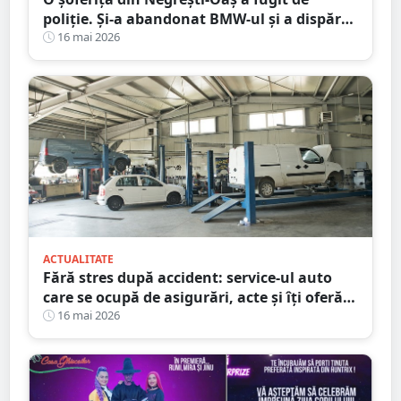
poliție. Și-a abandonat BMW-ul și a dispărut
printre blocuri
16 mai 2026
ACTUALITATE
Fără stres după accident: service-ul auto
care se ocupă de asigurări, acte și îți oferă
mașină la schimb
16 mai 2026