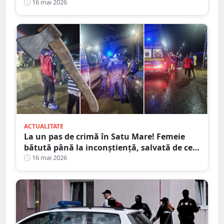
prăpastie
16 mai 2026
ACTUALITATE
La un pas de crimă în Satu Mare! Femeie
bătută până la inconștiență, salvată de cei
4 copilași
16 mai 2026