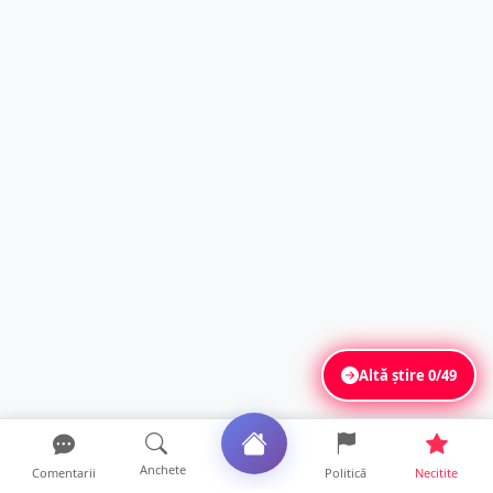
Altă știre
0/49
Anchete
Comentarii
Politică
Necitite