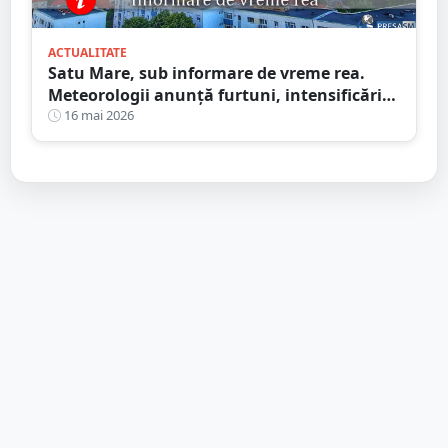
ACTUALITATE
Satu Mare, sub informare de vreme rea.
Meteorologii anunță furtuni, intensificări
de vânt și ploi în averse
16 mai 2026