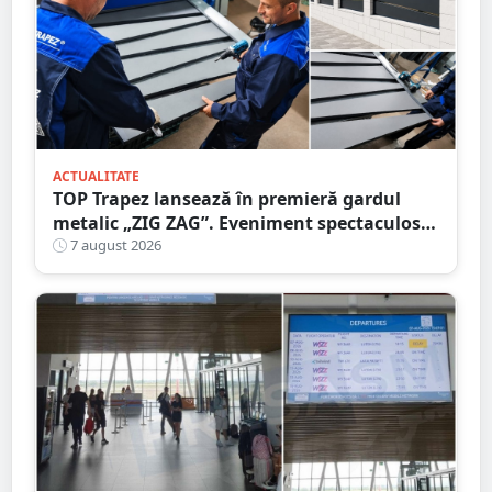
ACTUALITATE
TOP Trapez lansează în premieră gardul
metalic „ZIG ZAG”. Eveniment spectaculos
în Grădina Romei
7 august 2026