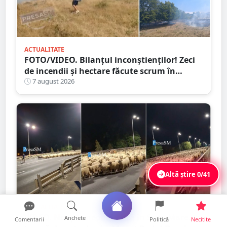
ACTUALITATE
FOTO/VIDEO. Bilanțul inconștienților! Zeci
de incendii și hectare făcute scrum în
județul Satu Mare
7 august 2026
Altă știre
0/41
ACTUALITATE
VIDEO. Noapte neobișnuită în Satu Mare. O
Anchete
Comentarii
Politică
Necitite