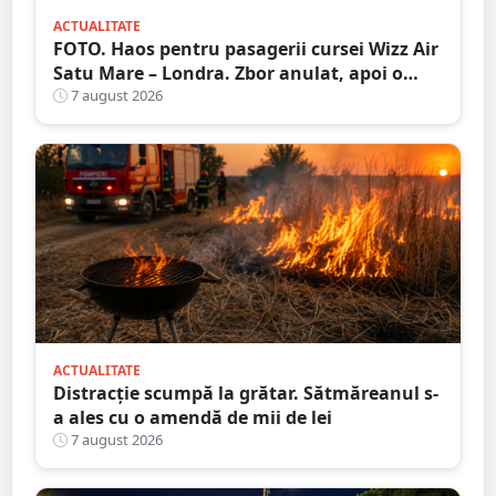
ACTUALITATE
FOTO. Haos pentru pasagerii cursei Wizz Air
Satu Mare – Londra. Zbor anulat, apoi o
nouă întârziere. Fără explicații clare
7 august 2026
ACTUALITATE
Distracție scumpă la grătar. Sătmăreanul s-
a ales cu o amendă de mii de lei
7 august 2026