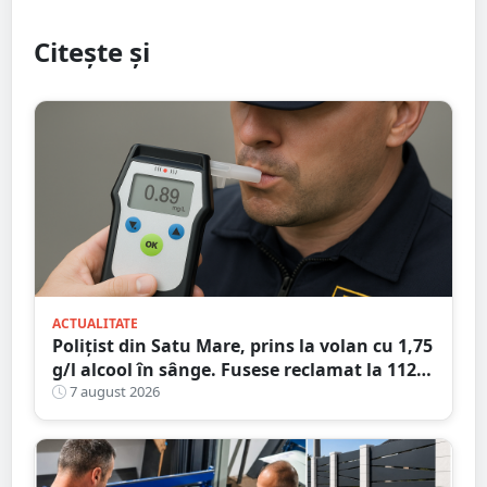
Citește și
ACTUALITATE
Polițist din Satu Mare, prins la volan cu 1,75
g/l alcool în sânge. Fusese reclamat la 112
că circula pe contrasens
7 august 2026