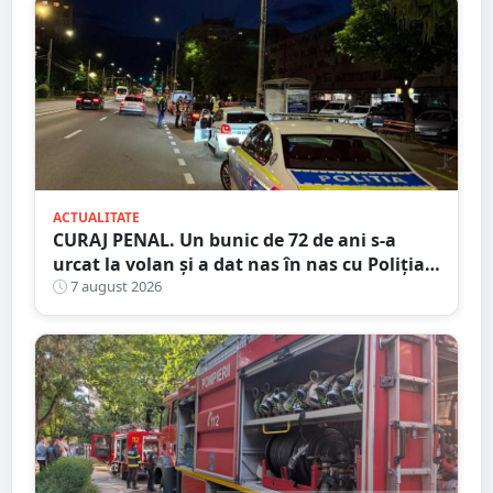
ACTUALITATE
CURAJ PENAL. Un bunic de 72 de ani s-a
urcat la volan și a dat nas în nas cu Poliția
Satu Mare
7 august 2026