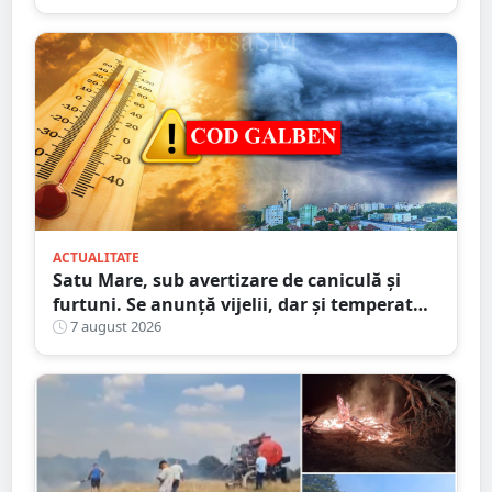
ACTUALITATE
Satu Mare, sub avertizare de caniculă și
furtuni. Se anunță vijelii, dar și temperaturi
ridicate. Avertizarea ANM
7 august 2026