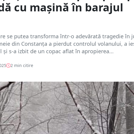
dă cu mașină în barajul
a
re se putea transforma într-o adevărată tragedie în j
meie din Constanța a pierdut controlul volanului, a ie
 și s-a izbit de un copac aflat în apropierea...
2025
2 min citire