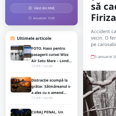
să ca
Vânt din NNE
Firiz
Actualizat: 15:00
Accident ca
vecin. O fe
Ultimele articole
pe carosabil
FOTO. Haos pentru
pasagerii cursei Wizz
3 ianuarie 
Air Satu Mare – Lond...
13 ore • Locale
Distracție scumpă la
grătar. Sătmăreanul s-
a ales cu o amend...
13 ore • Locale
CURAJ PENAL. Un