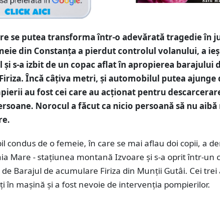
re se putea transforma într-o adevărată tragedie în j
meie din Constanța a pierdut controlul volanului, a ieș
 și s-a izbit de un copac aflat în apropierea barajului 
iriza. Încă câțiva metri, și automobilul putea ajunge 
pierii au fost cei care au acționat pentru descarcerar
persoane. Norocul a făcut ca nicio persoană să nu aibă
re.
 condus de o femeie, în care se mai aflau doi copii, a d
ia Mare - staţiunea montană Izvoare şi s-a oprit într-un 
 de Barajul de acumulare Firiza din Munţii Gutâi. Cei trei
i în mașină și a fost nevoie de intervenția pompierilor.