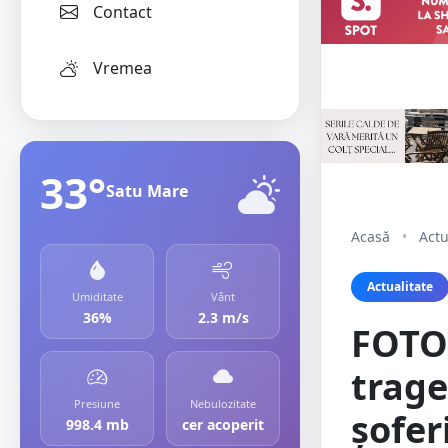
Contact
Vremea
33°
Satu Mare
Acasă
•
Actu
Actualitate
Umiditate
Vânt
36%
2.3 m/s
FOTO
trage
Presiune
Nebulozitate
șofer
998.4 mb
cer acoperit