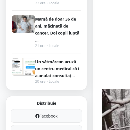
22 ore • Locale
Mamă de doar 36 de
ani, măcinată de
cancer. Doi copii luptă
...
21 ore • Locale
Un sătmărean acuză
un centru medical că i-
a anulat consultaț...
20 ore • Locale
Distribuie
Facebook