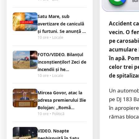
Satu Mare, sub
Accident ca
avertizare de caniculă
și furtuni. Se anunță ...
vecin. O fe
10 ore • Locale
pe carosabil
acumulare F
FOTO/VIDEO. Bilanțul
în apă. Pom
inconștienților! Zeci de
celor trei 
incendii și he...
de spitaliza
10 ore • Locale
Un automobil
Mircea Govor, atac la
pe DJ 183 Ba
adresa premierului Ilie
în apropiere
Bolojan: „Româ...
10 ore • Politică
rămas blocaț
VIDEO. Noapte
neobișnuită în Satu