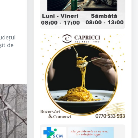
udețul
șit de