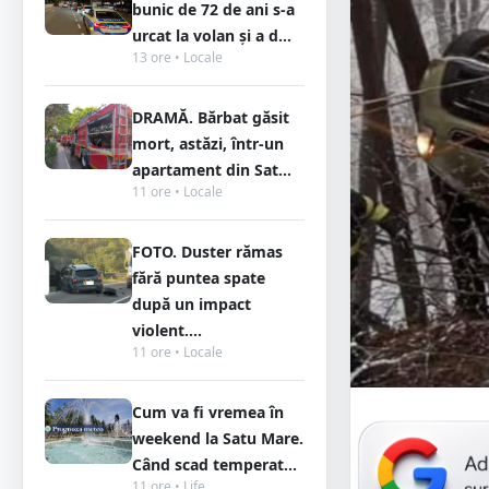
bunic de 72 de ani s-a
urcat la volan și a d...
13 ore • Locale
DRAMĂ. Bărbat găsit
mort, astăzi, într-un
apartament din Sat...
11 ore • Locale
FOTO. Duster rămas
fără puntea spate
după un impact
violent....
11 ore • Locale
Cum va fi vremea în
weekend la Satu Mare.
Când scad temperat...
11 ore • Life