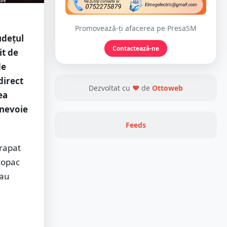
Promovează-ți afacerea pe PresaSM
udețul
Contactează-ne
it de
de
direct
Dezvoltat cu
❤
de
Ottoweb
ea
 nevoie
Feeds
erapat
copac
 au