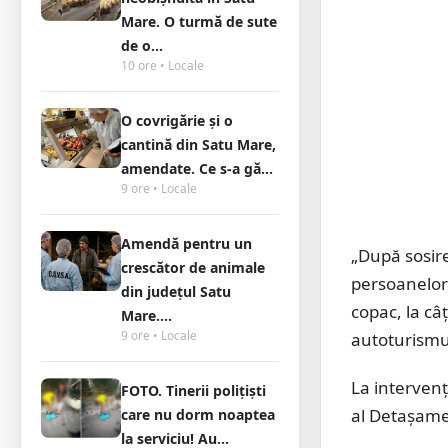
Mare. O turmă de sute
de o...
10 ore • Locale
O covrigărie și o
cantină din Satu Mare,
amendate. Ce s-a gă...
9 ore • Locale
Amendă pentru un
„După sosire
crescător de animale
persoanelor 
din județul Satu
copac, la câţ
Mare....
9 ore • Locale
autoturismul
La intervenţ
FOTO. Tinerii polițiști
al Detaşame
care nu dorm noaptea
la serviciu! Au...