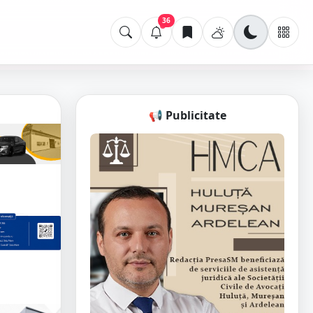
36
📢 Publicitate