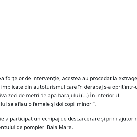
a forţelor de intervenţie, acestea au procedat la extrag
implicate din autoturismul care în derapaj s-a oprit într-
iva zeci de metri de apa barajului (...) În interiorul
ui se aflau o femeie şi doi copii minori”.
ie a participat un echipaj de descarcerare şi prim ajutor 
ntului de pompieri Baia Mare.