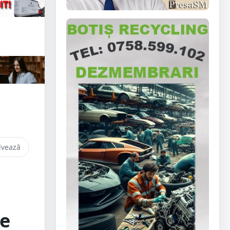
lvează
pe