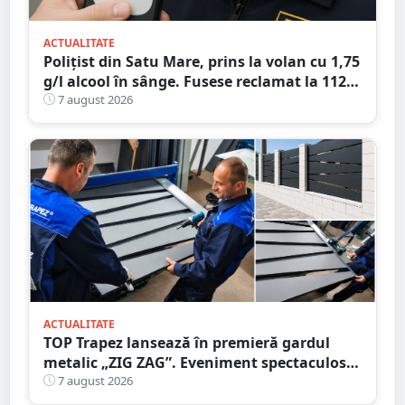
ACTUALITATE
Polițist din Satu Mare, prins la volan cu 1,75
g/l alcool în sânge. Fusese reclamat la 112
că circula pe contrasens
7 august 2026
ACTUALITATE
TOP Trapez lansează în premieră gardul
metalic „ZIG ZAG”. Eveniment spectaculos
în Grădina Romei
7 august 2026