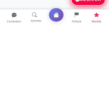
Anchete
Comentarii
Politică
Necitite
Ultimele articole
ANCHETĂ. Acuzații explozive la DGASPC
Satu Mare! Salarii uri...
18 ore • Anchete
FOTO/VIDEO. Accident cumplit! Impact
frontal între un TIR și...
16 ore • Locale
FOTO. Nebunie de arome în centrul
Sătmarului! Nazar Kebab Ho...
15 ore • Locale