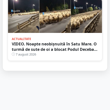
ACTUALITATE
VIDEO. Noapte neobișnuită în Satu Mare. O
turmă de sute de oi a blocat Podul Decebal.
Gest de apreciat al ciobanului
7 august 2026