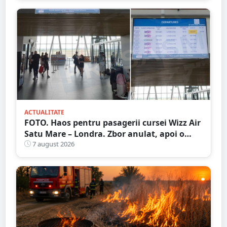
ACTUALITATE
FOTO. Haos pentru pasagerii cursei Wizz Air
Satu Mare – Londra. Zbor anulat, apoi o
nouă întârziere. Fără explicații clare
7 august 2026