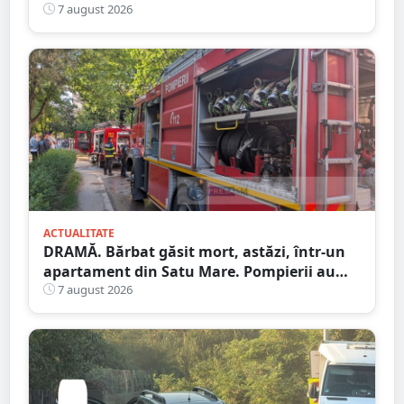
Satu Mare
7 august 2026
ACTUALITATE
DRAMĂ. Bărbat găsit mort, astăzi, într-un
apartament din Satu Mare. Pompierii au
spart ușa
7 august 2026