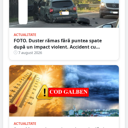
ACTUALITATE
FOTO. Duster rămas fără puntea spate
după un impact violent. Accident cu
implicarea unei mașini din Satu Mare
7 august 2026
ACTUALITATE