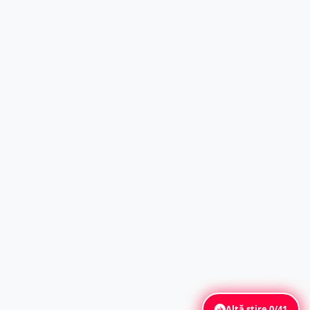
Altă știre
0/41