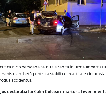
cut ca nicio persoană să nu fie rănită în urma impactului
u deschis o anchetă pentru a stabili cu exactitate circumst
produs accidentul.
os declarația lui Călin Culcean, martor al evenimentu