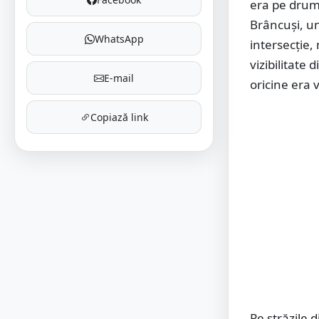
era pe drumu
Brâncuși, un 
WhatsApp
intersecție, 
vizibilitate
E-mail
oricine era 
Copiază link
Pe străzile 