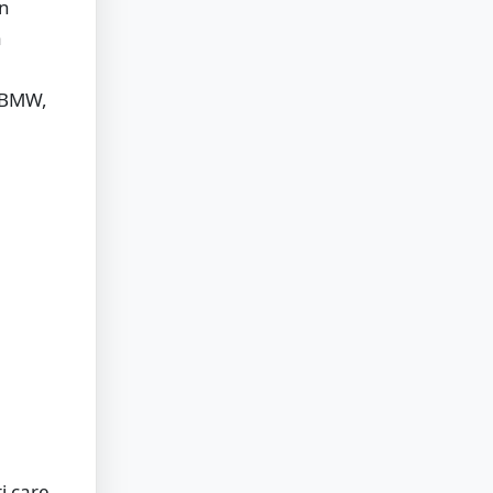
in
a
n BMW,
i care