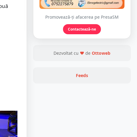
două
Promovează-ți afacerea pe PresaSM
Contactează-ne
Dezvoltat cu
❤
de
Ottoweb
Feeds