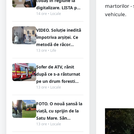
codaș în regiune la
martorilor - 
digitalizare. LISTA p...
vehicule.
14 ore • Locale
VIDEO. Soluție inedită
împotriva arșiței. Ce
metodă de răcor...
13 ore • Life
Șofer de ATV, rănit
după ce s-a răsturnat
pe un drum foresti...
13 ore • Locale
FOTO. O nouă șansă la
viață, cu sprijin de la
Satu Mare. Sân...
13 ore • Locale