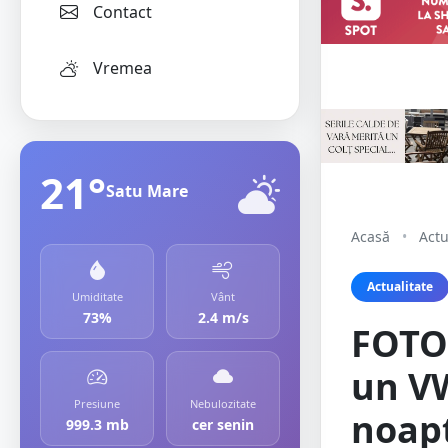
Contact
Vremea
21°
Satu Mare
Acasă
•
Actu
Actualitate
Umiditate
Vânt
73%
2.4 m/s
FOTO
un VW
Presiune
Nebulozitate
noapt
999.3 mb
cer senin