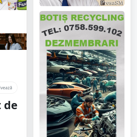
lvează
 de