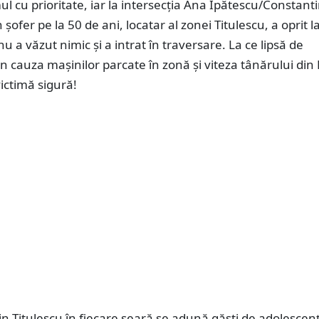
l cu prioritate, iar la intersecția Ana Ipătescu/Constant
șofer pe la 50 de ani, locatar al zonei Titulescu, a oprit l
nu a văzut nimic și a intrat în traversare. La ce lipsă de
 din cauza mașinilor parcate în zonă și viteza tânărului di
victimă sigură!
din Titulescu în fiecare seară se adună găști de adolescenț