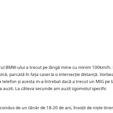
ul BMW-ului a trecut pe lângă mine cu minim 100km/h.
nă, parcată în fața casei la o intersecție distanță. Vorb
a telefon și acesta m-a întrebat dacă a trecut un MIG pe 
a auzit. La câteva secunde am auzit zgomotul specific
ondus de un tânăr de 18-20 de ani, însoțit de niște tiner