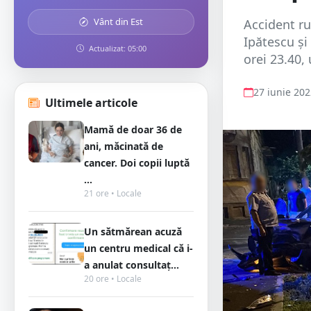
Vânt din Est
Accident ru
Ipătescu și
Actualizat: 05:00
orei 23.40, 
27 iunie 20
Ultimele articole
Mamă de doar 36 de
ani, măcinată de
cancer. Doi copii luptă
...
21 ore • Locale
Un sătmărean acuză
un centru medical că i-
a anulat consultaț...
20 ore • Locale