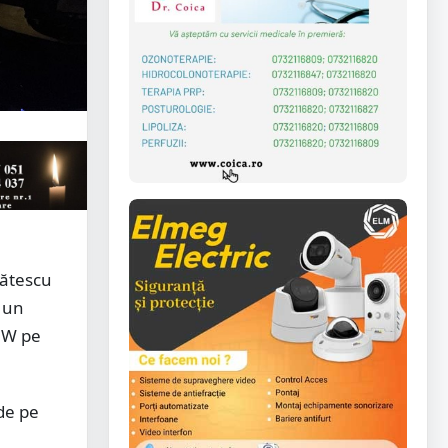
pătescu
, un
BMW pe
de pe