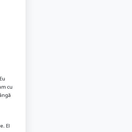
 Eu
eam cu
lângă
e. El