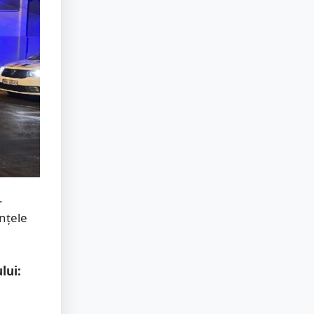
.
anțele
lui: