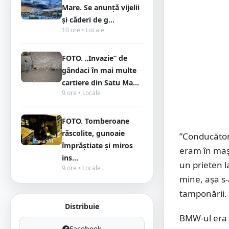
Mare. Se anunță vijelii
și căderi de g...
10 ore • Locale
FOTO. „Invazie” de
gândaci în mai multe
cartiere din Satu Ma...
9 ore • Locale
FOTO. Tomberoane
răscolite, gunoaie
”Conducător
împrăștiate și miros
eram în mași
ins...
un prieten l
9 ore • Locale
mine, așa s-
tamponării.
Distribuie
BMW-ul era c
Facebook