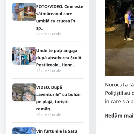
FOTO/VIDEO. Cine este
sătmăreanul care
umblă cu crucea în
sp...
12 ore • Locale
Unde te poți angaja
după absolvirea Școlii
Postliceale „Henr...
12 ore • Locale
Norocul a fă
VIDEO. După
Polițiștii a
„aventurile” cu bolizii
în care s-a 
pe plajă, turiștii
român...
Redăm mai j
10 ore • Locale
Vin furtunile la Satu