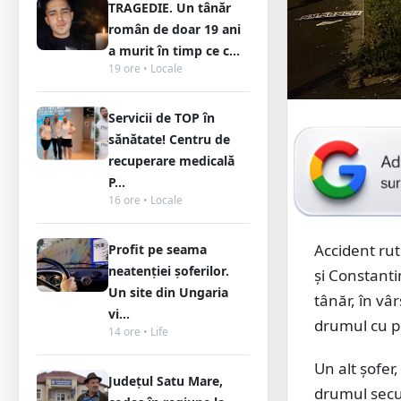
TRAGEDIE. Un tânăr
român de doar 19 ani
a murit în timp ce c...
19 ore • Locale
Servicii de TOP în
sănătate! Centru de
recuperare medicală
P...
16 ore • Locale
Accident rut
Profit pe seama
neatenției șoferilor.
și Constanti
Un site din Ungaria
tânăr, în v
vi...
drumul cu pr
14 ore • Life
Un alt șofer
Județul Satu Mare,
drumul secun