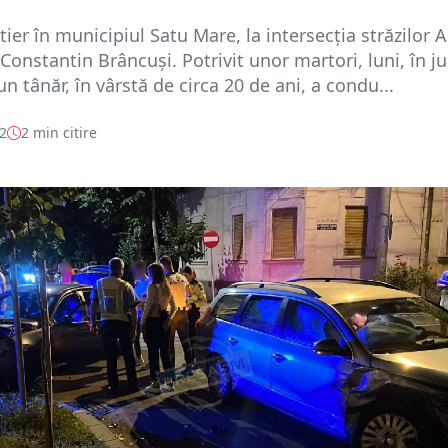
tier în municipiul Satu Mare, la intersecția străzilor 
 Constantin Brâncuși. Potrivit unor martori, luni, în ju
un tânăr, în vârstă de circa 20 de ani, a condu...
22
2 min citire