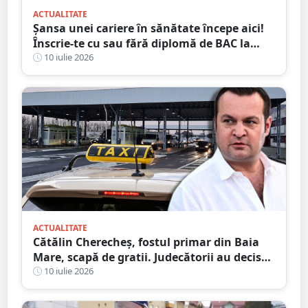
ACTUALITATE
Șansa unei cariere în sănătate începe aici!
Înscrie-te cu sau fără diplomă de BAC la
Școala Postliceală „Henri Coandă” Satu
10 iulie 2026
Mare
ACTUALITATE
Cătălin Cherecheș, fostul primar din Baia
Mare, scapă de gratii. Judecătorii au decis
eliberarea condiționată
10 iulie 2026