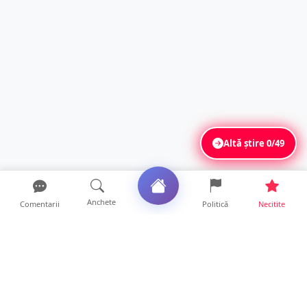
Altă știre
0/49
Anchete
Comentarii
Politică
Necitite
Ultimele articole
Mamă de doar 36 de ani, măcinată de
cancer. Doi copii luptă ...