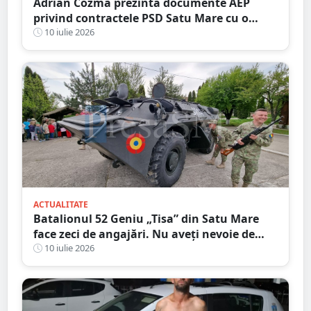
Adrian Cozma prezintă documente AEP
privind contractele PSD Satu Mare cu o
firmă din familia Govor. Valoarea depășește
10 iulie 2026
un milion de lei
ACTUALITATE
Batalionul 52 Geniu „Tisa” din Satu Mare
face zeci de angajări. Nu aveți nevoie de
Bacalaureat, salar atractiv
10 iulie 2026