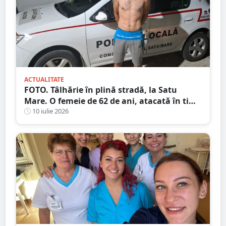
ACTUALITATE
FOTO. Tâlhărie în plină stradă, la Satu
Mare. O femeie de 62 de ani, atacată în timp
ce se întorcea de la cumpărături
10 iulie 2026