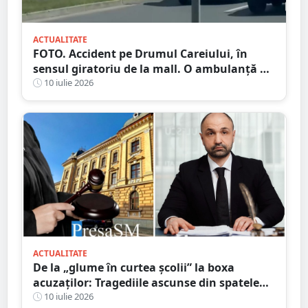
ACTUALITATE
FOTO. Accident pe Drumul Careiului, în
sensul giratoriu de la mall. O ambulanță a
fost chemată la fața locului
10 iulie 2026
ACTUALITATE
De la „glume în curtea școlii” la boxa
acuzaților: Tragediile ascunse din spatele
bullying-ului și consecințele penale pe care
10 iulie 2026