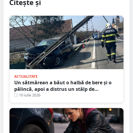
Citește și
ACTUALITATE
Un sătmărean a băut o halbă de bere și o
pălincă, apoi a distrus un stâlp de
electricitate
10 iulie 2026