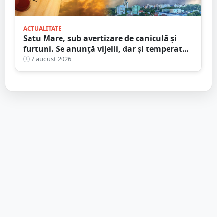
ACTUALITATE
Satu Mare, sub avertizare de caniculă și
furtuni. Se anunță vijelii, dar și temperaturi
ridicate. Avertizarea ANM
7 august 2026