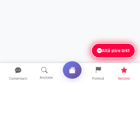
Altă știre
0/41
Anchete
Comentarii
Politică
Necitite
Ultimele articole
ANCHETĂ. Acuzații explozive la DGASPC
Satu Mare! Salarii uri...
18 ore • Anchete