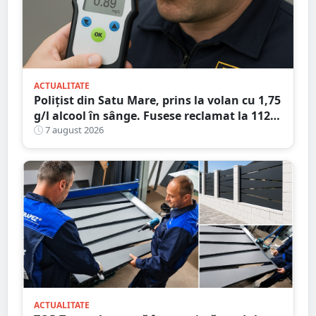
ACTUALITATE
Polițist din Satu Mare, prins la volan cu 1,75
g/l alcool în sânge. Fusese reclamat la 112
că circula pe contrasens
7 august 2026
ACTUALITATE