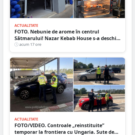
ACTUALITATE
FOTO. Nebunie de arome în centrul
Sătmarului! Nazar Kebab House s-a deschis
cu șaorma la 20 de lei, azi și mâine
acum 17 ore
ACTUALITATE
FOTO/VIDEO. Controale „reinstituite”
temporar la frontiera cu Ungaria. Sute de