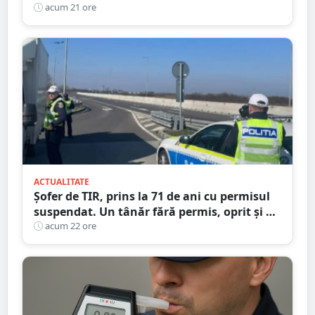
persoane și mașini, verificate în județul
acum 21 ore
Satu Mare
ACTUALITATE
Șofer de TIR, prins la 71 de ani cu permisul
suspendat. Un tânăr fără permis, oprit și el
la Petea
acum 22 ore