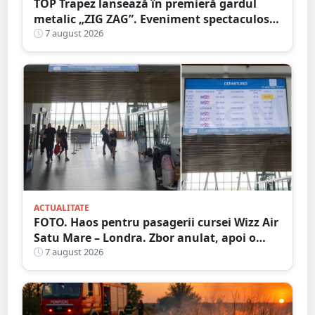
TOP Trapez lansează în premieră gardul
metalic „ZIG ZAG”. Eveniment spectaculos
în Grădina Romei
7 august 2026
ACTUALITATE
FOTO. Haos pentru pasagerii cursei Wizz Air
Satu Mare – Londra. Zbor anulat, apoi o
nouă întârziere. Fără explicații clare
7 august 2026