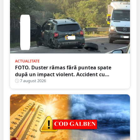
ACTUALITATE
FOTO. Duster rămas fără puntea spate
după un impact violent. Accident cu
implicarea unei mașini din Satu Mare
7 august 2026