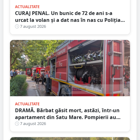
ACTUALITATE
CURAJ PENAL. Un bunic de 72 de ani s-a
urcat la volan și a dat nas în nas cu Poliția
Satu Mare
7 august 2026
ACTUALITATE
DRAMĂ. Bărbat găsit mort, astăzi, într-un
apartament din Satu Mare. Pompierii au
spart ușa
7 august 2026