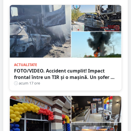
ACTUALITATE
FOTO/VIDEO. Accident cumplit! Impact
frontal între un TIR și o mașină. Un șofer a
murit carbonizat
acum 17 ore