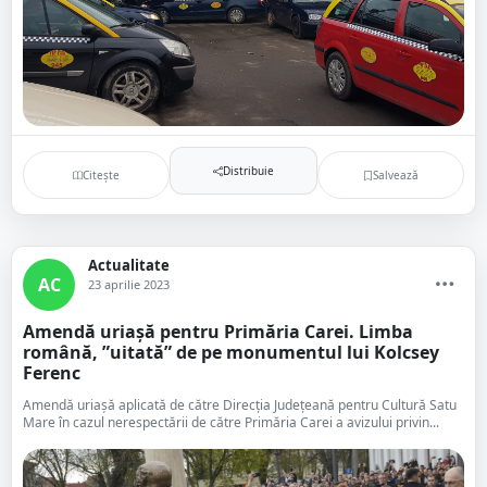
Distribuie
Citește
Salvează
Actualitate
AC
23 aprilie 2023
Amendă uriașă pentru Primăria Carei. Limba
română, ”uitată” de pe monumentul lui Kolcsey
Ferenc
Amendă uriașă aplicată de către Direcția Județeană pentru Cultură Satu
Mare în cazul nerespectării de către Primăria Carei a avizului privin...