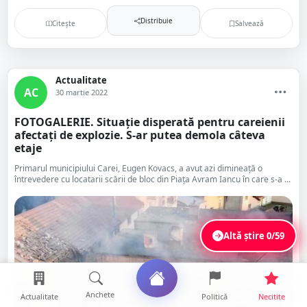
Distribuie
Citește
Salvează
Actualitate
AC
30 martie 2022
FOTOGALERIE. Situație disperată pentru careienii
afectați de explozie. S-ar putea demola câteva
etaje
Primarul municipiului Carei, Eugen Kovacs, a avut azi dimineață o
întrevedere cu locatarii scării de bloc din Piața Avram Iancu în care s-a ...
Altă știre
0/59
Anchete
Actualitate
Politică
Necitite