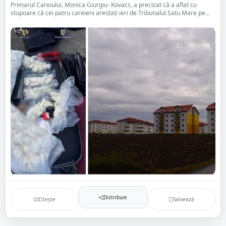
Primarul Careiului, Monica Giurgiu- Kovacs, a precizat că a aflat cu
stupoare că cei patru careieni arestați ieri de Tribunalul Satu Mare pe...
Distribuie
Citește
Salvează