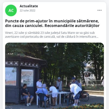
Actualitate
AC
22 iulie 2022
Puncte de prim-ajutor în municipiile sătmărene,
din cauza caniculei. Recomandările autorităților
Vineri, 22 iulie și sâmbătă 23 iulie județul Satu Mare se va găsi sub
avertizare cod portocaliu de caniculă, val de căldură în intensificare...