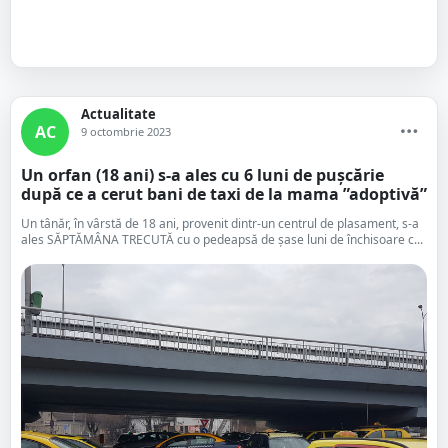
Actualitate
AC
9 octombrie 2023
Un orfan (18 ani) s-a ales cu 6 luni de pușcărie
după ce a cerut bani de taxi de la mama ”adoptivă”
Un tânăr, în vârstă de 18 ani, provenit dintr-un centrul de plasament, s-a
ales SĂPTĂMÂNA TRECUTĂ cu o pedeapsă de șase luni de închisoare c...