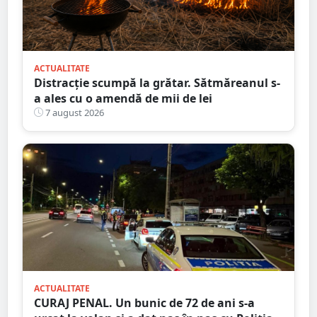
ACTUALITATE
Distracție scumpă la grătar. Sătmăreanul s-
a ales cu o amendă de mii de lei
7 august 2026
ACTUALITATE
CURAJ PENAL. Un bunic de 72 de ani s-a