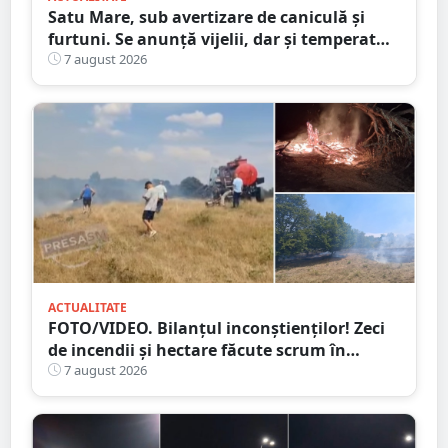
Satu Mare, sub avertizare de caniculă și
furtuni. Se anunță vijelii, dar și temperaturi
ridicate. Avertizarea ANM
7 august 2026
ACTUALITATE
FOTO/VIDEO. Bilanțul inconștienților! Zeci
de incendii și hectare făcute scrum în
județul Satu Mare
7 august 2026