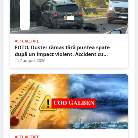
ACTUALITATE
FOTO. Duster rămas fără puntea spate
după un impact violent. Accident cu
implicarea unei mașini din Satu Mare
7 august 2026
ACTUALITATE