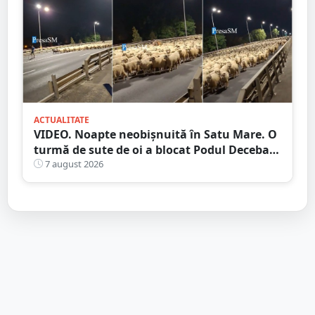
ACTUALITATE
VIDEO. Noapte neobișnuită în Satu Mare. O
turmă de sute de oi a blocat Podul Decebal.
Gest de apreciat al ciobanului
7 august 2026