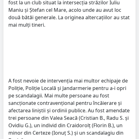
fost la un club situat la intersecția străzilor Iuliu
Maniu și Ștefan cel Mare, acolo unde au avut loc
două bătăi generale. La originea altercațiilor au stat
mai mulți tineri.
A fost nevoie de intervenția mai multor echipaje de
Poliție, Poliție Locală și Jandarmerie pentru a-i opri
pe scandalagii. Mai multe persoane au fost
sancționate contravențional pentru încăierare și
afectarea liniștii și ordinii publice. Au fost amendate
trei persoane din Valea Seacă (Cristian B., Radu S. și
Ovidiu G.), un individ din Craidorolț (Florin B.), un
minor din Certeze (Ionuț S.) și un scandalagiu din