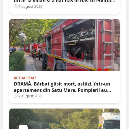
urcat la volan și a dat nas în nas cu Poliția
Satu Mare
7 august 2026
ACTUALITATE
DRAMĂ. Bărbat găsit mort, astăzi, într-un
apartament din Satu Mare. Pompierii au
spart ușa
7 august 2026