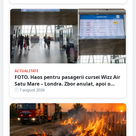
ACTUALITATE
FOTO. Haos pentru pasagerii cursei Wizz Air
Satu Mare – Londra. Zbor anulat, apoi o
nouă întârziere. Fără explicații clare
7 august 2026