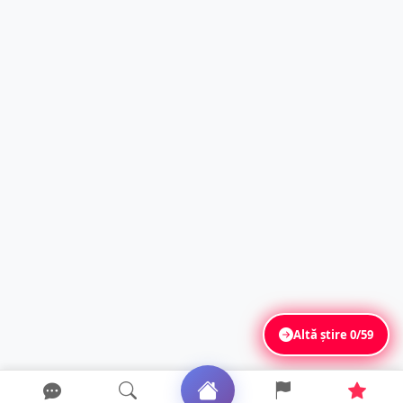
Altă știre
0/59