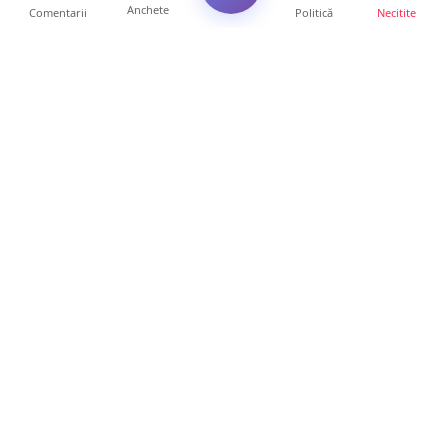
Anchete
Comentarii
Politică
Necitite
Ultimele articole
ANCHETĂ. Acuzații explozive la DGASPC
Satu Mare! Salarii uri...
18 ore • Anchete
FOTO/VIDEO. Accident cumplit! Impact
frontal între un TIR și...
16 ore • Locale
FOTO. Nebunie de arome în centrul
Sătmarului! Nazar Kebab Ho...
15 ore • Locale
La ce ore va putea fi observată eclipsa de
soare la Satu Mar...