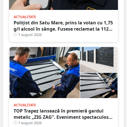
ACTUALITATE
Polițist din Satu Mare, prins la volan cu 1,75
g/l alcool în sânge. Fusese reclamat la 112
că circula pe contrasens
7 august 2026
ACTUALITATE
TOP Trapez lansează în premieră gardul
metalic „ZIG ZAG”. Eveniment spectaculos
în Grădina Romei
7 august 2026