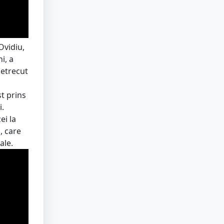
Ovidiu,
i, a
petrecut
t prins
i.
ei la
, care
ale.