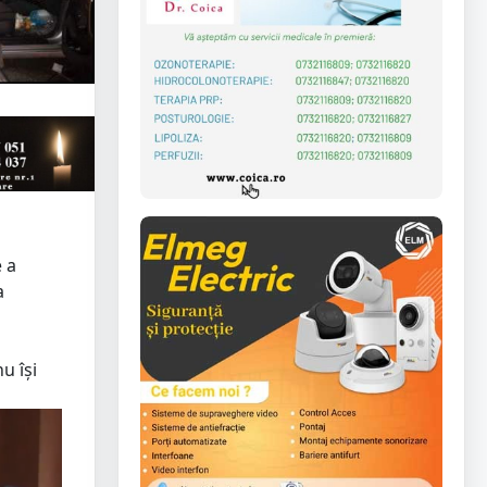
e a
a
u își