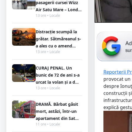
pasagerii cursei Wizz
Air Satu Mare – Lond...
13 ore • Locale
Distracție scumpă la
grătar. Sătmăreanul s-
a ales cu o amend...
13 ore • Locale
CURAJ PENAL. Un
Reporterii P
bunic de 72 de ani s-a
provocat un 
urcat la volan și a d...
despre Ionuț
13 ore • Locale
construcții și
infrastructur
DRAMĂ. Bărbat găsit
explică gestu
mort, astăzi, într-un
apartament din Sat...
11 ore • Locale