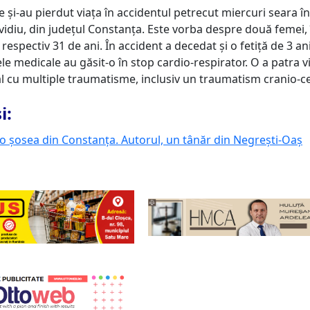
 și-au pierdut viața în accidentul petrecut miercuri seara în
vidiu, din județul Constanța. Este vorba despre două femei, 
 respectiv 31 de ani. În accident a decedat și o fetiță de 3 an
le medicale au găsit-o în stop cardio-respirator. O a patra v
tal cu multiple traumatisme, inclusiv un traumatism cranio-c
i:
o șosea din Constanța. Autorul, un tânăr din Negrești-Oaș