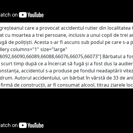
reșteanul care a provocat accidentul rutier din localitatea 
at cu moartea a trei persoane, inclusiv a unui copil de trei an
ugă de polițiști. Acesta s-ar fi ascuns sub podul pe care s-a 
allery columns="1" size="large"
6092,66090,66089,66088,66076,66075,66073"] Bărbatul a fos
la scurt timp după ce a încercat să fugă și a fost dus la audier
Constanța, accidentul s-a produse pe fondul neadaptării vitez
 drum. Autorul accidentului, un bărbat în vârstă de 33 de ani
 firmă de construcții, ar fi consumat alcool, titrau ziarele loc