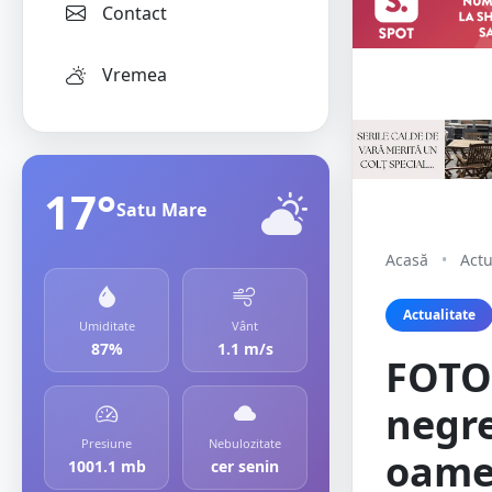
Contact
Vremea
17°
Satu Mare
Acasă
•
Actu
Actualitate
Umiditate
Vânt
87%
1.1 m/s
FOTO/
negre
Presiune
Nebulozitate
oame
1001.1 mb
cer senin