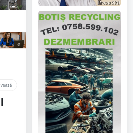
lvează
l