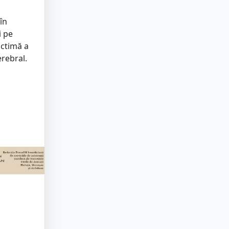
în
i pe
ictimă a
erebral.