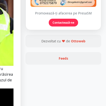
Promovează-ți afacerea pe PresaSM
Contactează-ne
Dezvoltat cu
❤
de
Ottoweb
Feeds
ru
ărăsirea
uzul de