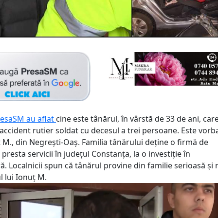
resaSM au aflat
cine este tânărul, în vârstă de 33 de ani, car
accident rutier soldat cu decesul a trei persoane. Este vorb
 M., din Negrești-Oaș. Familia tânărului deține o firmă de
 presta servicii în județul Constanța, la o investiție în
ă. Localnicii spun că tânărul provine din familie serioasă și n
l lui Ionuț M.