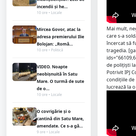
incendii și he...
10 ore • Locale
Mai mult, neg
Mircea Govor, atac la
care s-a sold
adresa premierului Ilie
încercat să f
Bolojan: „Româ...
tragedia. [g
10 ore • Politică
ids="66109,6
de polițiști 
VIDEO. Noapte
Potrivit IPJ 
neobișnuită în Satu
condițiile de
Mare. O turmă de sute
lucrează la o
de o...
10 ore • Locale
O covrigărie și o
cantină din Satu Mare,
amendate. Ce s-a gă...
9 ore • Locale