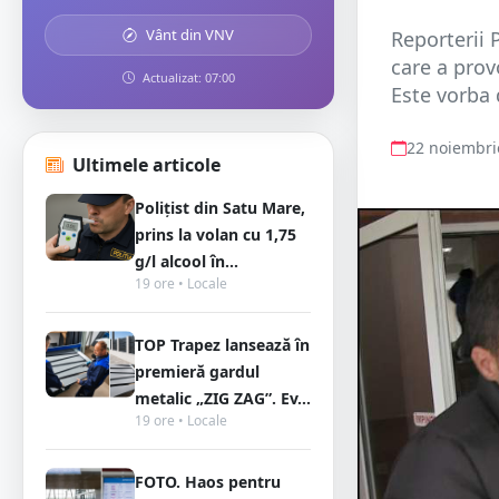
Vânt din VNV
Reporterii 
care a prov
Actualizat: 07:00
Este vorba 
22 noiembri
Ultimele articole
Polițist din Satu Mare,
prins la volan cu 1,75
g/l alcool în...
19 ore • Locale
TOP Trapez lansează în
premieră gardul
metalic „ZIG ZAG”. Ev...
19 ore • Locale
FOTO. Haos pentru