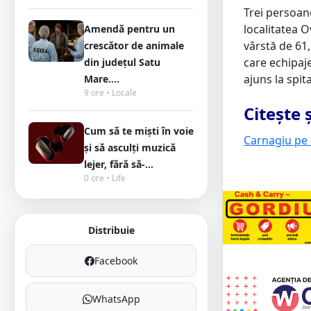
Trei persoane
localitatea O
Amendă pentru un
vârstă de 61,
crescător de animale
care echipaje
din județul Satu
ajuns la spi
Mare....
9 ore • Locale
Citește ș
Cum să te miști în voie
Carnagiu pe 
și să asculți muzică
lejer, fără să-...
0 ore • Life
Distribuie
Facebook
WhatsApp