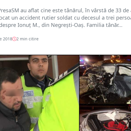
PresaSM au aflat cine este tânărul, în vârstă de 33 de 
ocat un accident rutier soldat cu decesul a trei perso
despre Ionuț M., din Negrești-Oaș. Familia tânăr...
e 2018
2 min citire