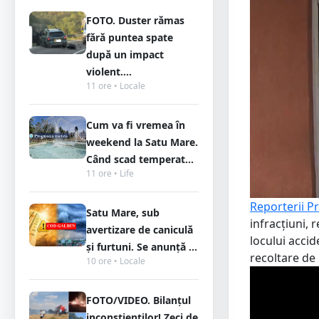
FOTO. Duster rămas
fără puntea spate
după un impact
violent....
11 ore • Locale
Cum va fi vremea în
weekend la Satu Mare.
Când scad temperat...
11 ore • Life
Reporterii P
Satu Mare, sub
infracțiuni, 
avertizare de caniculă
locului accid
și furtuni. Se anunță ...
recoltare de 
10 ore • Locale
FOTO/VIDEO. Bilanțul
inconștienților! Zeci de