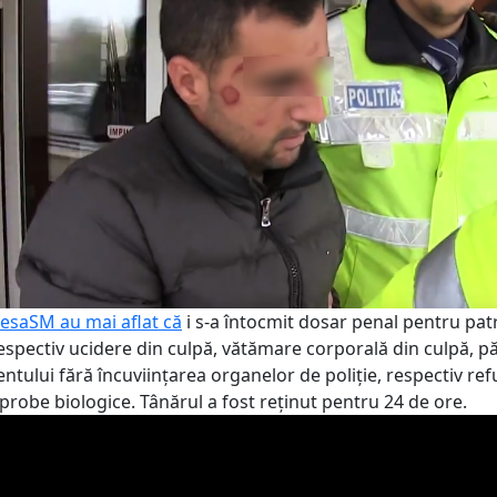
resaSM au mai aflat că
i s-a întocmit dosar penal pentru pat
respectiv ucidere din culpă, vătămare corporală din culpă, p
entului fără încuviințarea organelor de poliție, respectiv ref
probe biologice. Tânărul a fost reținut pentru 24 de ore.