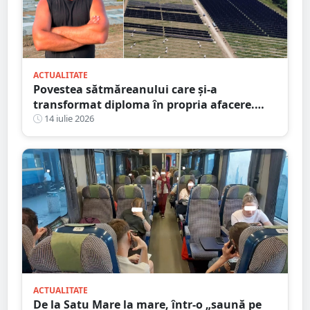
ACTUALITATE
Povestea sătmăreanului care și-a
transformat diploma în propria afacere.
Parc solar de 460 de milioane de euro,
14 iulie 2026
protejat cu proiectul său
ACTUALITATE
De la Satu Mare la mare, într-o „saună pe