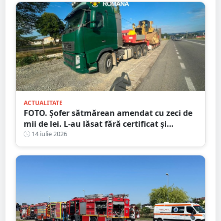
ACTUALITATE
FOTO. Șofer sătmărean amendat cu zeci de
mii de lei. L-au lăsat fără certificat și
plăcuțe
14 iulie 2026