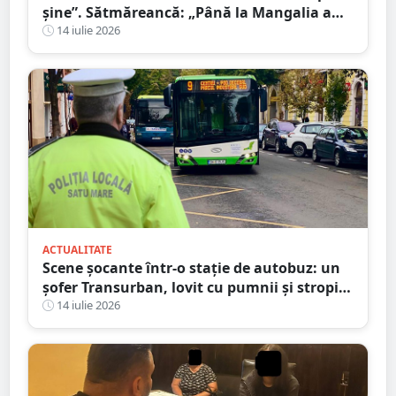
șine”. Sătmăreancă: „Până la Mangalia a
fost un calvar”
14 iulie 2026
ACTUALITATE
Scene șocante într-o stație de autobuz: un
șofer Transurban, lovit cu pumnii și stropit
cu spray lacrimogen
14 iulie 2026