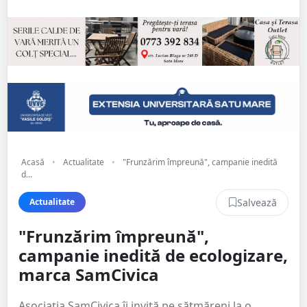
Acasă
•
Actualitate
•
"Frunzărim împreună", campanie inedită
d...
Salvează
Actualitate
"Frunzărim împreună",
campanie inedită de ecologizare,
marca SamCivica
Asociația SamCivica îi invită pe sătmăreni la o