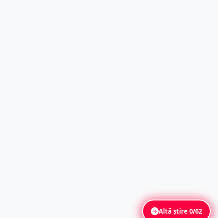
Altă știre
0/62