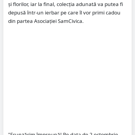
și florilor, iar la final, colecția adunată va putea fi
depusă într-un ierbar pe care îl vor primi cadou
din partea Asociației SamCivica.
"Frunzărim împreună! Pe data de 2 octombrie