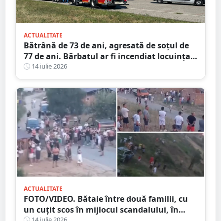
ACTUALITATE
Bătrână de 73 de ani, agresată de soțul de
77 de ani. Bărbatul ar fi incendiat locuința
din județul Satu Mare
14 iulie 2026
ACTUALITATE
FOTO/VIDEO. Bătaie între două familii, cu
un cuțit scos în mijlocul scandalului, în
Satu Mare. 400 de persoane la fața locului
14 iulie 2026