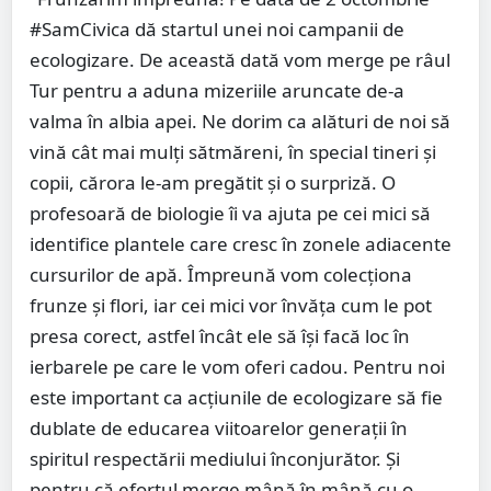
#SamCivica dă startul unei noi campanii de
ecologizare. De această dată vom merge pe râul
Tur pentru a aduna mizeriile aruncate de-a
valma în albia apei. Ne dorim ca alături de noi să
vină cât mai mulți sătmăreni, în special tineri și
copii, cărora le-am pregătit și o surpriză. O
profesoară de biologie îi va ajuta pe cei mici să
identifice plantele care cresc în zonele adiacente
cursurilor de apă. Împreună vom colecționa
frunze și flori, iar cei mici vor învăța cum le pot
presa corect, astfel încât ele să își facă loc în
ierbarele pe care le vom oferi cadou. Pentru noi
este important ca acțiunile de ecologizare să fie
dublate de educarea viitoarelor generații în
spiritul respectării mediului înconjurător. Și
pentru că efortul merge mână în mână cu o