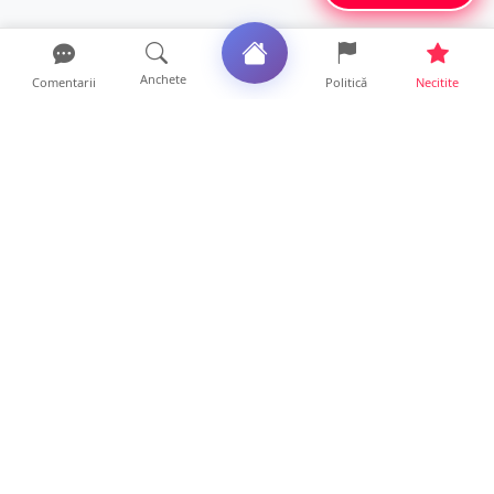
Anchete
Comentarii
Politică
Necitite
Ultimele articole
Mamă de doar 36 de ani, măcinată de
cancer. Doi copii luptă ...
21 ore • Locale
Un sătmărean acuză un centru medical că i-
a anulat consultaț...
20 ore • Locale
TRAGEDIE. Un tânăr român de doar 19 ani a
murit în timp ce c...
19 ore • Locale