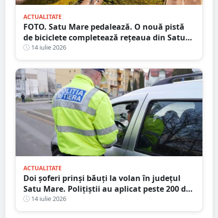
ACTUALITATE
FOTO. Satu Mare pedalează. O nouă pistă
de biciclete completează rețeaua din Satu
Mare
14 iulie 2026
ACTUALITATE
Doi șoferi prinși băuți la volan în județul
Satu Mare. Polițiștii au aplicat peste 200 de
amenzi într-o singură zi
14 iulie 2026