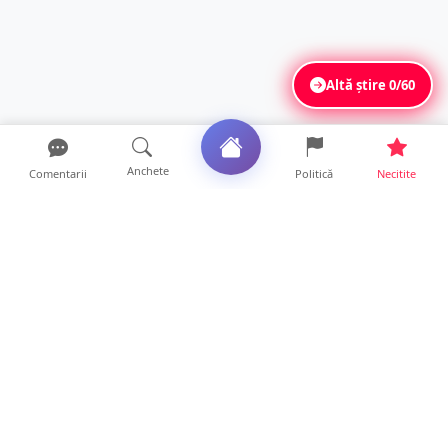
Altă știre
0/60
Anchete
Comentarii
Politică
Necitite
Ultimele articole
TRAGEDIE. Un tânăr român de doar 19 ani a
murit în timp ce c...
19 ore • Locale
Servicii de TOP în sănătate! Centru de
recuperare medicală P...
16 ore • Locale