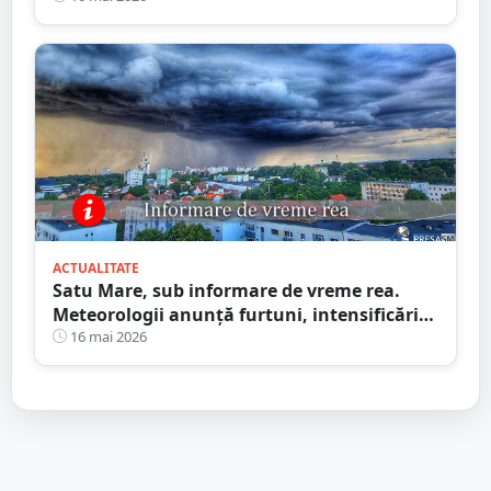
ACTUALITATE
Satu Mare, sub informare de vreme rea.
Meteorologii anunță furtuni, intensificări
de vânt și ploi în averse
16 mai 2026