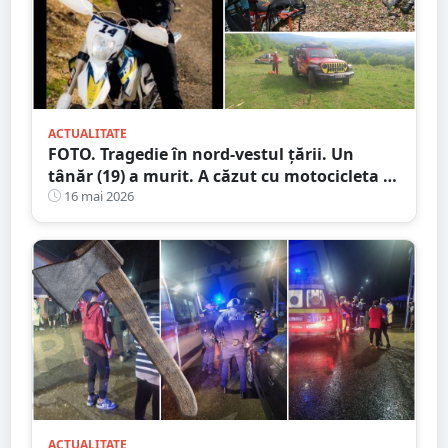
ACTUALITATE
FOTO. Tragedie în nord-vestul țării. Un
tânăr (19) a murit. A căzut cu motocicleta în
prăpastie
16 mai 2026
ACTUALITATE