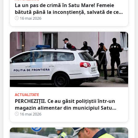
La un pas de crimă în Satu Mare! Femeie
bătută până la inconștiență, salvată de cei
4 copilași
16 mai 2026
ACTUALITATE
PERCHEZIȚII. Ce au găsit polițiștii într-un
magazin alimentar din municipiul Satu
Mare
16 mai 2026