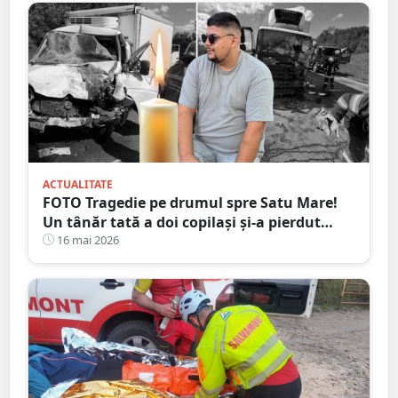
ACTUALITATE
FOTO Tragedie pe drumul spre Satu Mare!
Un tânăr tată a doi copilași și-a pierdut
viața într-un accident cumplit
16 mai 2026