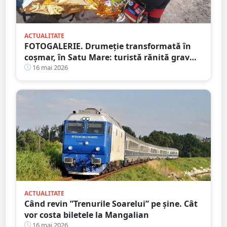
ACTUALITATE
FOTOGALERIE. Drumeție transformată în
coșmar, în Satu Mare: turistă rănită grav
după ce a alergat pe un traseu acoperit cu
16 mai 2026
frunze
ACTUALITATE
Când revin ”Trenurile Soarelui” pe şine. Cât
vor costa biletele la Mangalian
16 mai 2026