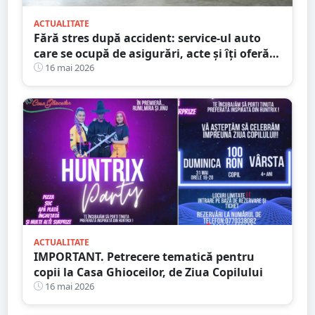
ACTUALITATE
Fără stres după accident: service-ul auto
care se ocupă de asigurări, acte și îți oferă
mașină la schimb
16 mai 2026
ACTUALITATE
IMPORTANT. Petrecere tematică pentru
copii la Casa Ghioceilor, de Ziua Copilului
16 mai 2026