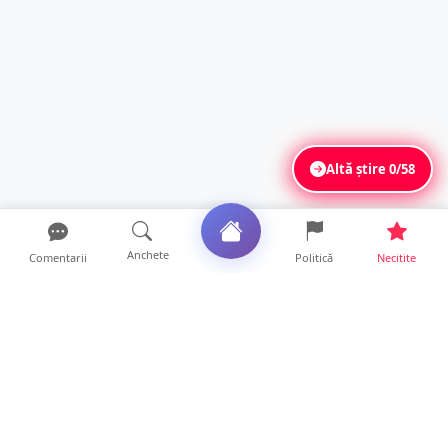
Altă știre
0/58
Anchete
Comentarii
Politică
Necitite
Ultimele articole
FOTO/VIDEO. Accident cumplit! Impact
frontal între un TIR și...
16 ore • Locale