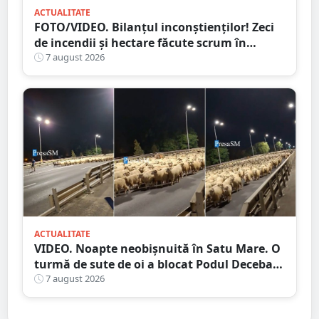
ACTUALITATE
FOTO/VIDEO. Bilanțul inconștienților! Zeci
de incendii și hectare făcute scrum în
județul Satu Mare
7 august 2026
ACTUALITATE
VIDEO. Noapte neobișnuită în Satu Mare. O
turmă de sute de oi a blocat Podul Decebal.
Gest de apreciat al ciobanului
7 august 2026