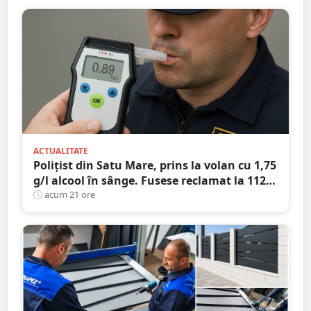
ACTUALITATE
Polițist din Satu Mare, prins la volan cu 1,75
g/l alcool în sânge. Fusese reclamat la 112
că circula pe contrasens
acum 21 ore