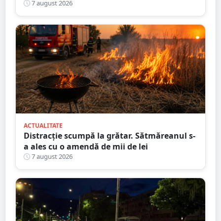
nouă întârziere. Fără explicații clare
7 august 2026
ACTUALITATE
Distracție scumpă la grătar. Sătmăreanul s-
a ales cu o amendă de mii de lei
7 august 2026