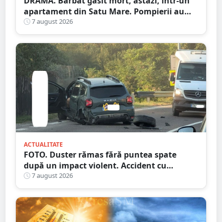
DRAMĂ. Bărbat găsit mort, astăzi, într-un
apartament din Satu Mare. Pompierii au
spart ușa
7 august 2026
ACTUALITATE
FOTO. Duster rămas fără puntea spate
după un impact violent. Accident cu
implicarea unei mașini din Satu Mare
7 august 2026