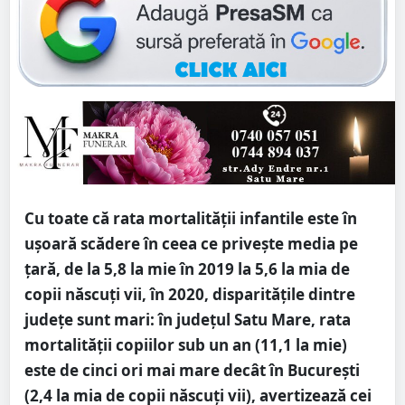
Cu toate că rata mortalității infantile este în
ușoară scădere în ceea ce privește media pe
țară, de la 5,8 la mie în 2019 la 5,6 la mia de
copii născuți vii, în 2020, disparitățile dintre
județe sunt mari: în județul Satu Mare, rata
mortalității copiilor sub un an (11,1 la mie)
este de cinci ori mai mare decât în București
(2,4 la mia de copii născuți vii), avertizează cei