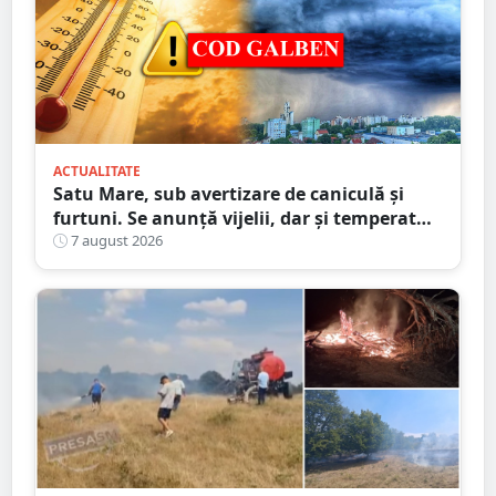
ACTUALITATE
Satu Mare, sub avertizare de caniculă și
furtuni. Se anunță vijelii, dar și temperaturi
ridicate. Avertizarea ANM
7 august 2026