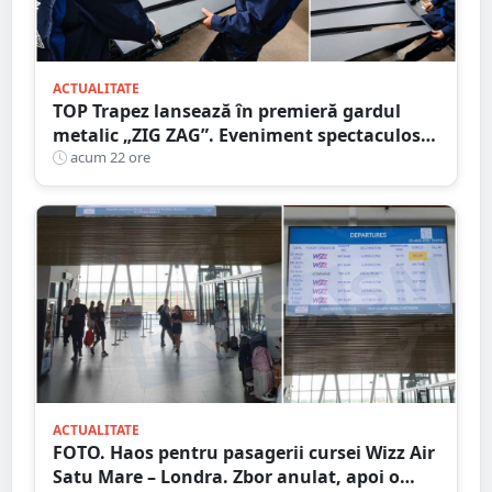
ACTUALITATE
TOP Trapez lansează în premieră gardul
metalic „ZIG ZAG”. Eveniment spectaculos
în Grădina Romei
acum 22 ore
ACTUALITATE
FOTO. Haos pentru pasagerii cursei Wizz Air
Satu Mare – Londra. Zbor anulat, apoi o