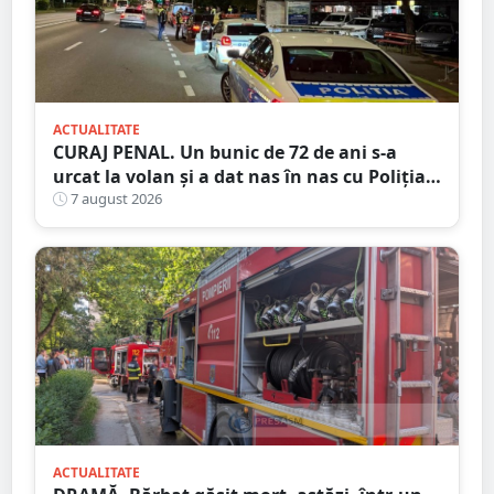
ACTUALITATE
CURAJ PENAL. Un bunic de 72 de ani s-a
urcat la volan și a dat nas în nas cu Poliția
Satu Mare
7 august 2026
ACTUALITATE