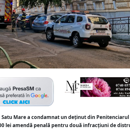
 Satu Mare a condamnat un deținut din Penitenciarul
00 lei amendă penală pentru două infracțiuni de distr