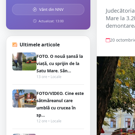
Vânt din NNV
Judecătoria
Mare la 3.2
Actualizat: 13:00
demontarea 
20 octombri
Ultimele articole
FOTO. O nouă șansă la
viață, cu sprijin de la
Satu Mare. Sân...
13 ore • Locale
FOTO/VIDEO. Cine este
sătmăreanul care
umblă cu crucea în
sp...
12 ore • Locale