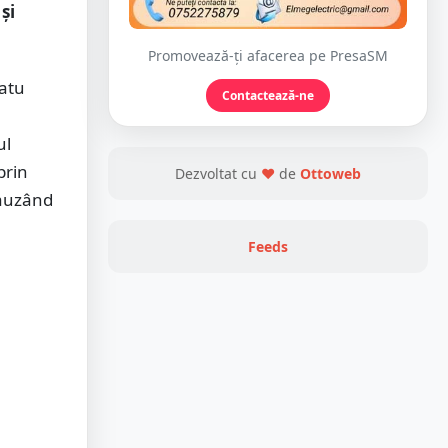
și
Promovează-ți afacerea pe PresaSM
Satu
Contactează-ne
ul
prin
Dezvoltat cu
❤
de
Ottoweb
cauzând
Feeds