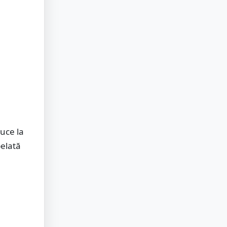
uce la
pelată