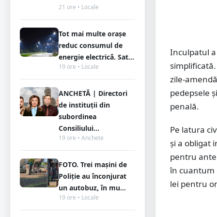
21 ore • Locale
Tot mai multe orașe
reduc consumul de
Inculpatul a
energie electrică. Sat...
simplificată
19 ore • Locale
zile-amendă ×
pedepsele și
ANCHETĂ | Directori
de instituții din
penală.
subordinea
Consiliului...
Pe latura ci
19 ore • Anchete
și a obligat
pentru anten
FOTO. Trei mașini de
în cuantum d
Poliție au înconjurat
lei pentru o
un autobuz, în mu...
19 ore • Locale