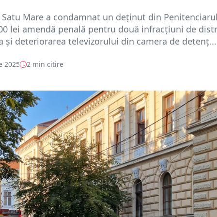
 Satu Mare a condamnat un deținut din Penitenciaru
00 lei amendă penală pentru două infracțiuni de dist
și deteriorarea televizorului din camera de detenț...
e 2025
2 min citire