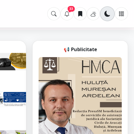
33
📢 Publicitate