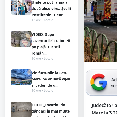
Unde te poți angaja
după absolvirea Școlii
Postliceale „Henr...
12 ore • Locale
VIDEO. După
„aventurile” cu bolizii
pe plajă, turiștii
român...
10 ore • Locale
Vin furtunile la Satu
Mare. Se anunță vijelii
și căderi de g...
10 ore • Locale
FOTO. „Invazie” de
Judecătoria
gândaci în mai multe
Mare la 3.2