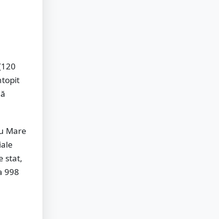
 (120
ntopit
dă
tu Mare
iale
e stat,
 a 998