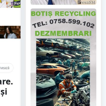
lvează
are.
și