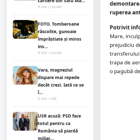
cartiere din Satu Ma...
demontarea 
9 ore • Locale
ruperea ant
FOTO. Tomberoane
Potrivit in
răscolite, gunoaie
Mare, incul
împrăștiate și miros
prejudiciu de
ins...
9 ore • Locale
transferului
trapa de aer
Vara, magneziul
o pagubă de
dispare mai repede
decât crezi. Iată ce se
î...
0 ore • Life
USR acuză: PSD face
totul pentru ca
România să piardă
miliar...