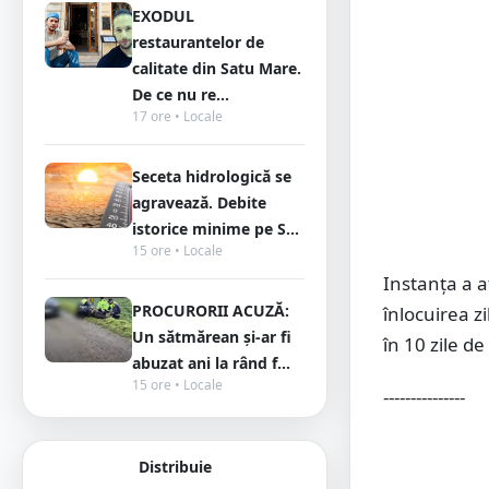
EXODUL
restaurantelor de
calitate din Satu Mare.
De ce nu re...
17 ore • Locale
Seceta hidrologică se
agravează. Debite
istorice minime pe S...
15 ore • Locale
Instanța a a
PROCURORII ACUZĂ:
înlocuirea z
Un sătmărean și-ar fi
în 10 zile d
abuzat ani la rând f...
15 ore • Locale
---------------
Distribuie