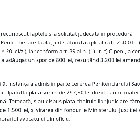
 recunoscut faptele și a solicitat judecata în procedură
. Pentru fiecare faptă, judecătorul a aplicat câte 2.400 lei
 20 lei/zi), iar conform art. 39 alin. (1) lit. c) C.pen., a co
 a adăugat un spor de 800 lei, rezultând 3.200 lei amen
vilă, instanța a admis în parte cererea Penitenciarului Sa
 inculpatul la plata sumei de 297,50 lei drept daune mater
ă. Totodată, s-au dispus plata cheltuielilor judiciare cătr
e 1.500 lei, și virarea din fondurile Ministerului Justiției
norariul avocatului din oficiu.