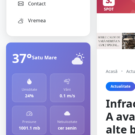
Contact
Vremea
37°
Satu Mare
Acasă
•
Actu
Actualitate
Umiditate
Vânt
24%
0.1 m/s
Infra
A ava
Presiune
Nebulozitate
alte 
1001.1 mb
cer senin