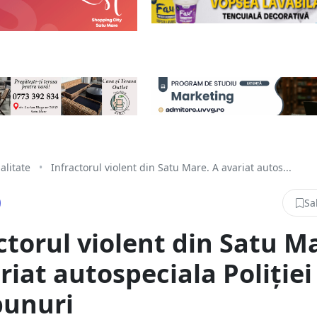
alitate
•
Infractorul violent din Satu Mare. A avariat autos...
Sa
ctorul violent din Satu M
riat autospeciala Poliției 
bunuri