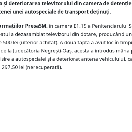
și deteriorarea televizorului din camera de detenție 
enei unei autospeciale de transport deținuți.
formațiilor PresaSM,
în camera E1.15 a Penitenciarului 
patul a dezasamblat televizorul din dotare, producând un
 500 lei (ulterior achitat). A doua faptă a avut loc în timp
 de la Judecătoria Negrești-Oaș, acesta a introdus mâna 
isire a autospecialei și a deteriorat antena vehiculului, 
 297,50 lei (nerecuperată).