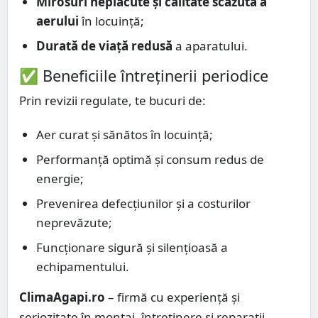
Mirosuri neplăcute și calitate scăzută a
aerului
în locuință;
Durată de viață redusă
a aparatului.
✅ Beneficiile întreținerii periodice
Prin revizii regulate, te bucuri de:
Aer curat și sănătos în locuință;
Performanță optimă și consum redus de
energie;
Prevenirea defecțiunilor și a costurilor
neprevăzute;
Funcționare sigură și silențioasă a
echipamentului.
ClimaAgapi.ro
– firmă cu experiență și
seriozitate în montaj, întreținere și reparații