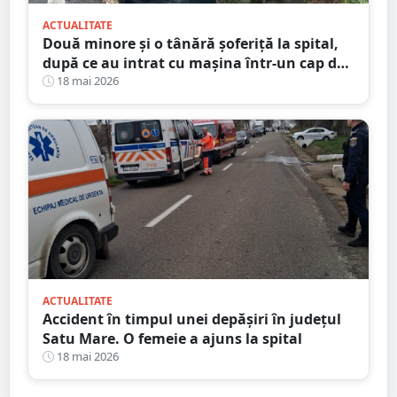
ACTUALITATE
Două minore și o tânără șoferiță la spital,
după ce au intrat cu mașina într-un cap de
pod. Totul s-a întâmplat în județul Satu
18 mai 2026
Mare
ACTUALITATE
Accident în timpul unei depășiri în județul
Satu Mare. O femeie a ajuns la spital
18 mai 2026