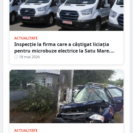
ACTUALITATE
Inspecție la firma care a câștigat liciația
pentru microbuze electrice la Satu Mare.
Consiliul Concurenței a intrat pe fir
18 mai 2026
ACTUALITATE