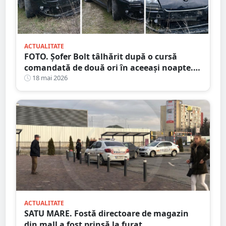
ACTUALITATE
FOTO. Șofer Bolt tâlhărit după o cursă
comandată de două ori în aceeași noapte.
Unul dintre suspecți este minor
18 mai 2026
ACTUALITATE
SATU MARE. Fostă directoare de magazin
din mall a fost prinsă la furat