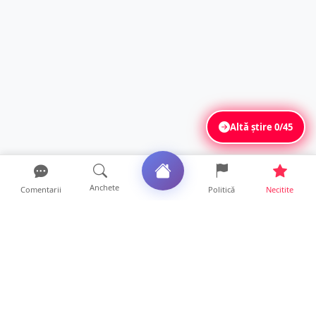
Altă știre
0/45
Anchete
Comentarii
Politică
Necitite
Ultimele articole
Se extinde unul dintre cele mai cunoscute
lanțuri locale din...
12 ore • Locale