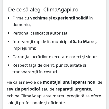
De ce să alegi ClimaAgapi.ro:
Firmă cu
vechime și experiență solidă
în
domeniu;
Personal calificat și autorizat;
Intervenții rapide în municipiul
Satu Mare
și
împrejurimi;
Garanția lucrărilor executate corect și sigur;
Respect față de client, punctualitate și
transparență în costuri.
Fie că ai nevoie de
montajul unui aparat nou
, de
revizia periodică
sau de
reparații urgente
,
echipa ClimaAgapi este mereu pregătită să ofere
soluții profesionale și eficiente.