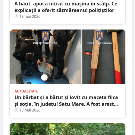
A băut, apoi a intrat cu mașina în stâlp. Ce
explicații a oferit sătmăreanul polițiștilor
18 mai 2026
ACTUALITATE
Un bărbat și-a bătut și lovit cu maceta fiica
și soția, în județul Satu Mare. A fost arestat
preventiv
18 mai 2026