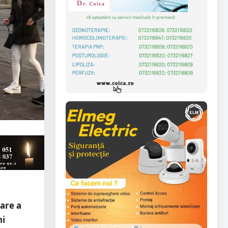
are a
ni