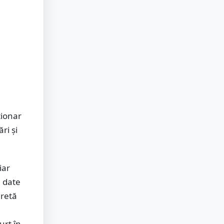
tionar
ri și
iar
e date
gretă
urt în