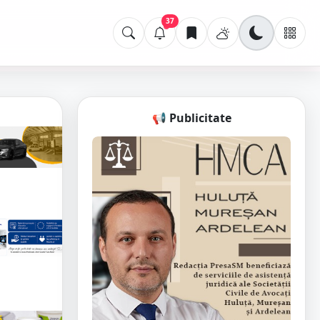
37
📢 Publicitate