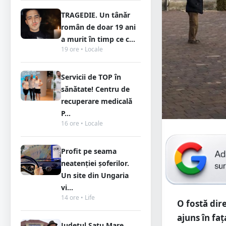
TRAGEDIE. Un tânăr
român de doar 19 ani
a murit în timp ce c...
19 ore • Locale
Servicii de TOP în
sănătate! Centru de
recuperare medicală
P...
16 ore • Locale
Profit pe seama
neatenției șoferilor.
Un site din Ungaria
vi...
14 ore • Life
O fostă dir
ajuns în faț
Județul Satu Mare,