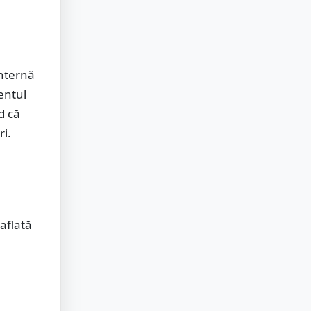
internă
entul
d că
ri.
aflată