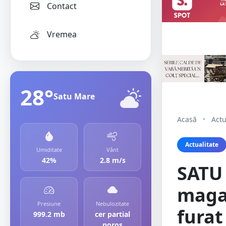
Contact
Vremea
28°
Satu Mare
Acasă
•
Actu
Actualitate
Umiditate
Vânt
42%
2.8 m/s
SATU 
magaz
Presiune
Nebulozitate
furat
999.2 mb
cer partial
noros