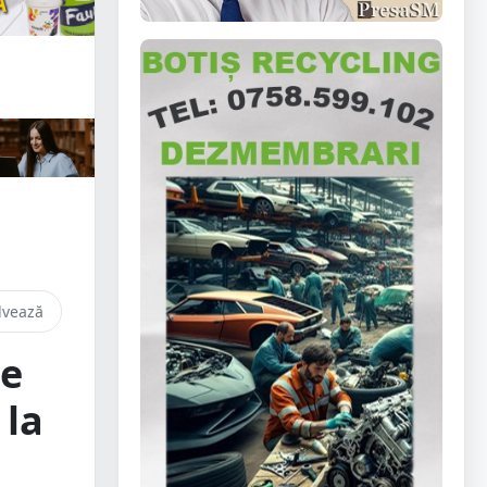
lvează
de
 la