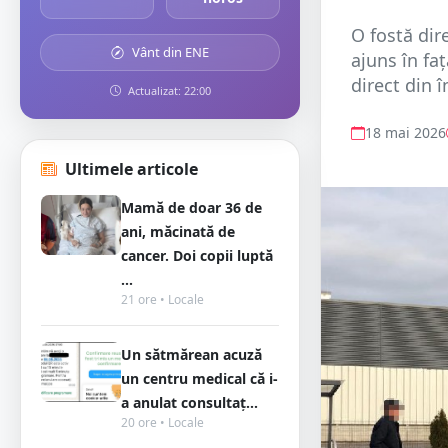
O fostă dir
Vânt din ENE
ajuns în faț
direct din 
Actualizat: 22:00
18 mai 2026
Ultimele articole
Mamă de doar 36 de
ani, măcinată de
cancer. Doi copii luptă
...
21 ore • Locale
Un sătmărean acuză
un centru medical că i-
a anulat consultaț...
20 ore • Locale