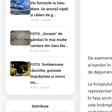
Vin furtunile la Satu
Mare. Se anunță vijelii
și căderi de g...
10 ore • Locale
FOTO. „Invazie” de
gândaci în mai multe
cartiere din Satu Ma...
9 ore • Locale
De asemenea,
FOTO. Tomberoane
al banilor în
răscolite, gunoaie
de depunere
împrăștiate și miros
ins...
La începutul 
9 ore • Locale
reprezentanț
în fața anch
cele întâmpl
Distribuie
rechizitoriu