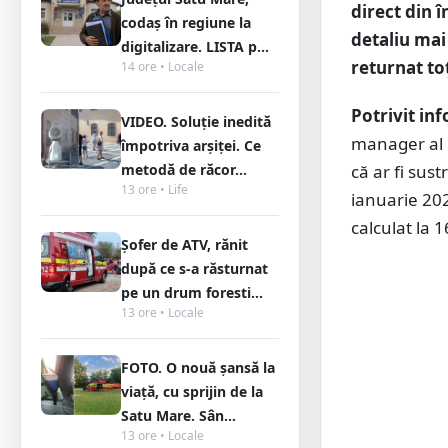
direct din 
codaș în regiune la
detaliu mai
digitalizare. LISTA p...
returnat toț
14 ore • Locale
Potrivit in
VIDEO. Soluție inedită
manager al 
împotriva arșiței. Ce
metodă de răcor...
că ar fi sus
13 ore • Life
ianuarie 2026
calculat la 1
Șofer de ATV, rănit
după ce s-a răsturnat
pe un drum foresti...
13 ore • Locale
FOTO. O nouă șansă la
viață, cu sprijin de la
Satu Mare. Sân...
13 ore • Locale