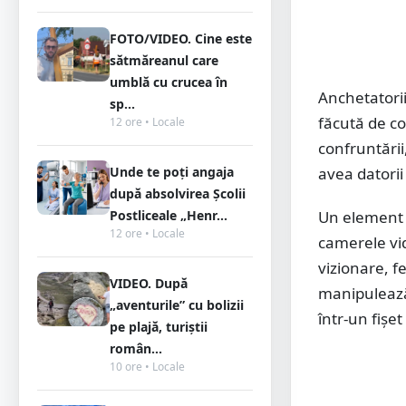
FOTO/VIDEO. Cine este
sătmăreanul care
umblă cu crucea în
Anchetatorii
sp...
făcută de c
12 ore • Locale
confruntării
Unde te poți angaja
avea datorii 
după absolvirea Școlii
Postliceale „Henr...
Un element a
12 ore • Locale
camerele vid
vizionare, 
VIDEO. După
manipulează
„aventurile” cu bolizii
într-un fișet
pe plajă, turiștii
român...
10 ore • Locale