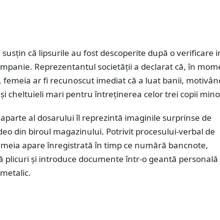
 susțin că lipsurile au fost descoperite după o verificare 
ompanie. Reprezentantul societății a declarat că, în mom
, femeia ar fi recunoscut imediat că a luat banii, motivân
și cheltuieli mari pentru întreținerea celor trei copii mino
parte al dosarului îl reprezintă imaginile surprinse de
eo din biroul magazinului. Potrivit procesului-verbal de
femeia apare înregistrată în timp ce numără bancnote,
 plicuri și introduce documente într-o geantă personală 
 metalic.