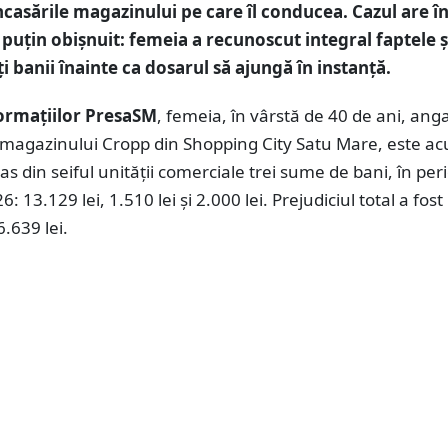
încasările magazinului pe care îl conducea. Cazul are î
 puțin obișnuit: femeia a recunoscut integral faptele ș
i banii înainte ca dosarul să ajungă în instanță.
formațiilor PresaSM
, femeia, în vârstă de 40 de ani, ang
magazinului Cropp din Shopping City Satu Mare, este ac
tras din seiful unității comerciale trei sume de bani, în pe
: 13.129 lei, 1.510 lei și 2.000 lei. Prejudiciul total a fost
6.639 lei.