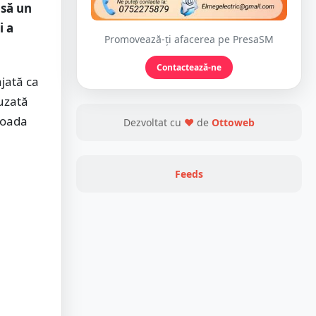
nsă un
i a
Promovează-ți afacerea pe PresaSM
Contactează-ne
ajată ca
uzată
rioada
Dezvoltat cu
❤
de
Ottoweb
Feeds