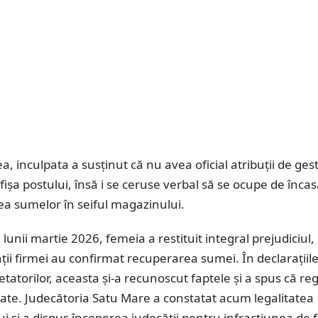
 inculpata a susținut că nu avea oficial atribuții de ges
 fișa postului, însă i se ceruse verbal să se ocupe de încasă
a sumelor în seiful magazinului.
lunii martie 2026, femeia a restituit integral prejudiciul, 
ii firmei au confirmat recuperarea sumei. În declarațiil
etatorilor, aceasta și-a recunoscut faptele și a spus că re
ate. Judecătoria Satu Mare a constatat acum legalitatea
lui și a dispus începerea judecății pentru infracțiunea de f