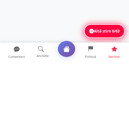
Altă știre
0/63
Anchete
Comentarii
Politică
Necitite
Ultimele articole
FOTO. Haos pentru pasagerii cursei Wizz Air
Satu Mare – Lond...
13 ore • Locale
Distracție scumpă la grătar. Sătmăreanul s-a
ales cu o amend...