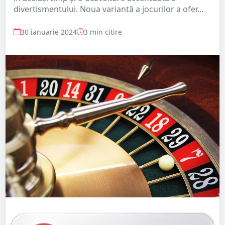
divertismentului. Noua variantă a jocurilor a ofer...
30 ianuarie 2024
3 min citire