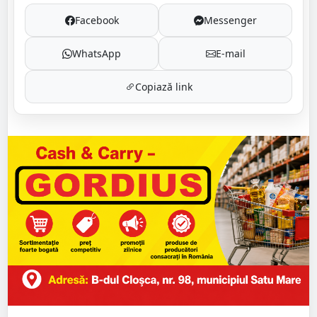
Facebook
Messenger
WhatsApp
E-mail
Copiază link