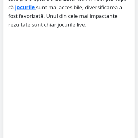
că
jocurile
sunt mai accesibile, diversificarea a
fost favorizată. Unul din cele mai impactante
rezultate sunt chiar jocurile live.