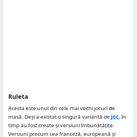
Ruleta
Acesta este unul din cele mai vechi jocuri de
masă. Deși a existat o singură variantă de
joc
, în
timp au fost create și versiuni îmbunătățite.
Versiuni precum cea franceză, europeană și