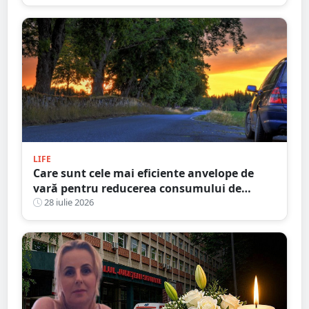
LIFE
Care sunt cele mai eficiente anvelope de
vară pentru reducerea consumului de
combustibil? Recomandări în 2026
28 iulie 2026