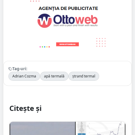
Tag-uri:
Adrian Cozma
apă termală
ștrand termal
Citește și