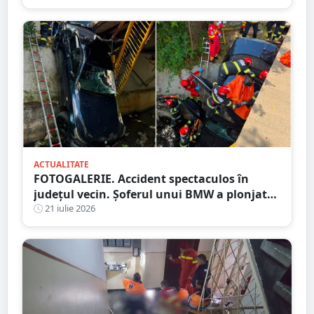
ACTUALITATE
FOTOGALERIE. Accident spectaculos în
județul vecin. Șoferul unui BMW a plonjat
cu mașina în râu
21 iulie 2026