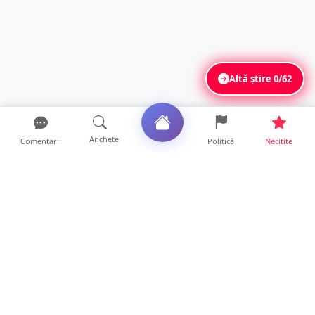
Altă știre
0/62
Anchete
Comentarii
Politică
Necitite
Ultimele articole
Mamă de doar 36 de ani, măcinată de
cancer. Doi copii luptă ...
21 ore • Locale
Un sătmărean acuză un centru medical că i-
a anulat consultaț...