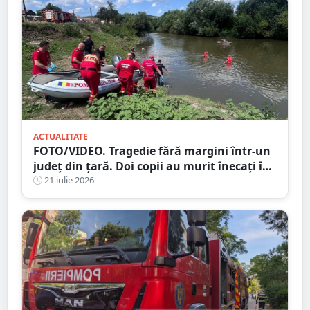
ACTUALITATE
FOTO/VIDEO. Tragedie fără margini într-un
județ din țară. Doi copii au murit înecați în
râu
21 iulie 2026