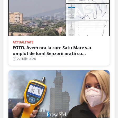
ACTUALITATE
FOTO. Avem ora la care Satu Mare s-a
umplut de fum! Senzorii arată cu
exactitate: ce substanțe periculoase sunt în
22 iulie 2026
aer