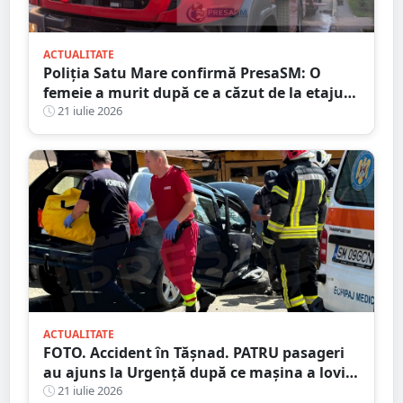
ACTUALITATE
Poliția Satu Mare confirmă PresaSM: O
femeie a murit după ce a căzut de la etajul
al IV-lea al unui bloc
21 iulie 2026
ACTUALITATE
FOTO. Accident în Tășnad. PATRU pasageri
au ajuns la Urgență după ce mașina a lovit
un cap de pod
21 iulie 2026