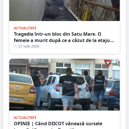
ACTUALITATE
Tragedie într-un bloc din Satu Mare. O
femeie a murit după ce a căzut de la etajul
al patrulea
21 iulie 2026
ACTUALITATE
OPINIE | Când DIICOT vânează sursele