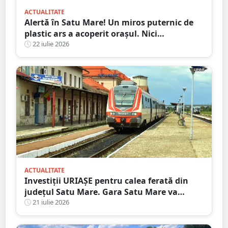
ACTUALITATE
Alertă în Satu Mare! Un miros puternic de
plastic ars a acoperit orașul. Nici
autoritățile nu știu de unde provine
22 iulie 2026
ACTUALITATE
Investiții URIAȘE pentru calea ferată din
județul Satu Mare. Gara Satu Mare va
beneficia de sisteme moderne de
21 iulie 2026
semnalizare