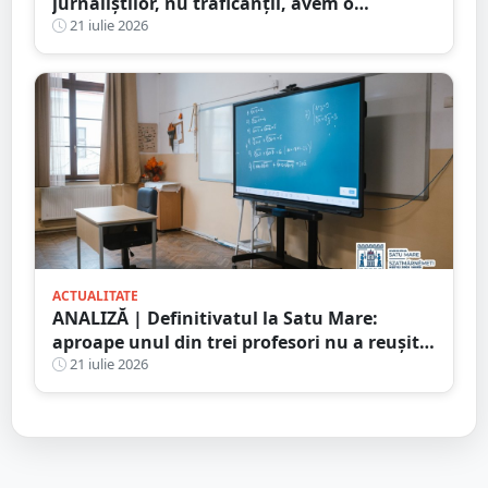
jurnaliștilor, nu traficanții, avem o
problemă de democrație
21 iulie 2026
ACTUALITATE
ANALIZĂ | Definitivatul la Satu Mare:
aproape unul din trei profesori nu a reușit
să promoveze examenul
21 iulie 2026