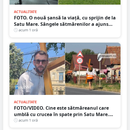
ACTUALITATE
FOTO. O nouă șansă la viață, cu sprijin de la
Satu Mare. Sângele sătmărenilor a ajuns
într-o misiune contra cronometru pentru
acum 1 oră
un transplant hepatic
ACTUALITATE
FOTO/VIDEO. Cine este sătmăreanul care
umblă cu crucea în spate prin Satu Mare.
De ce face acest gest
acum 1 oră