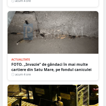
caniculă
acum 4 ore
ACTUALITATE
FOTO. „Invazie” de gândaci în mai multe
cartiere din Satu Mare, pe fondul caniculei
acum 4 ore