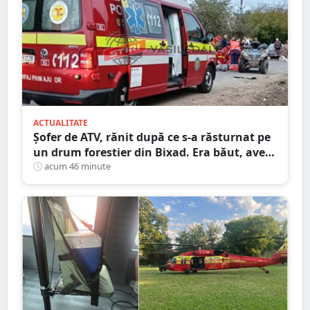
ACTUALITATE
Șofer de ATV, rănit după ce s-a răsturnat pe
un drum forestier din Bixad. Era băut, avea
permisul anulat, iar vehiculul nu era
acum 46 minute
înmatriculat