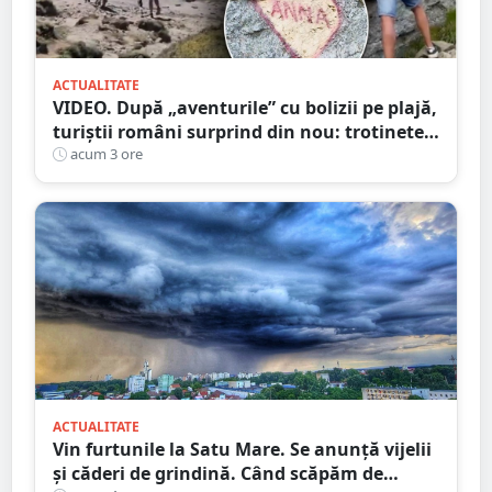
ACTUALITATE
VIDEO. După „aventurile” cu bolizii pe plajă,
turiștii români surprind din nou: trotinete
pe Bucegi și declarații de dragoste pe stânci
acum 3 ore
ACTUALITATE
Vin furtunile la Satu Mare. Se anunță vijelii
și căderi de grindină. Când scăpăm de