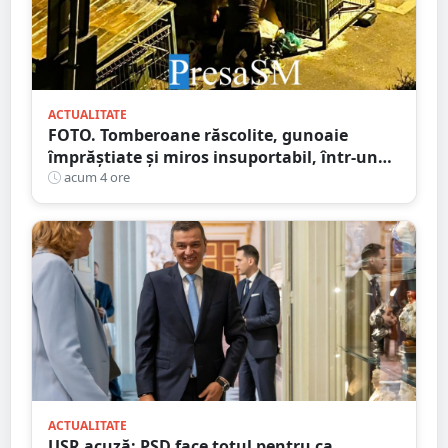
ACTUALITATE
FOTO. Tomberoane răscolite, gunoaie
împrăștiate și miros insuportabil, într-un
cartier al Sătmarului
acum 4 ore
ACTUALITATE
USR acuză: PSD face totul pentru ca