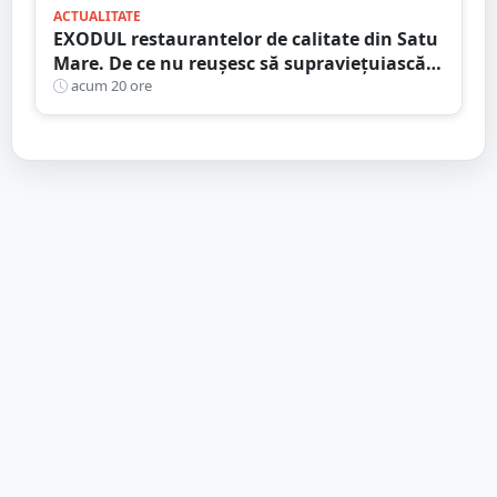
ACTUALITATE
EXODUL restaurantelor de calitate din Satu
Mare. De ce nu reușesc să supraviețuiască
localurile cu adevărat speciale?
acum 20 ore