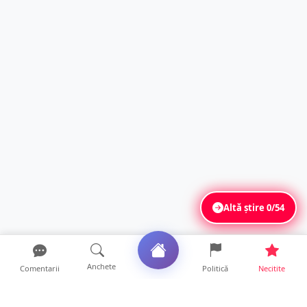
Altă știre
0/54
Anchete
Comentarii
Politică
Necitite