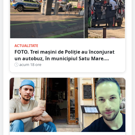
ACTUALITATE
FOTO. Trei mașini de Poliție au înconjurat
un autobuz, în municipiul Satu Mare.
Ambulanța, la fața locului
acum 18 ore