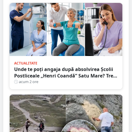
ACTUALITATE
Unde te poți angaja după absolvirea Școlii
Postliceale „Henri Coandă” Satu Mare? Trei
calificări medicale, numeroase oportunități
acum 2 ore
de carieră