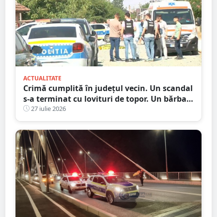
ACTUALITATE
Crimă cumplită în județul vecin. Un scandal
s-a terminat cu lovituri de topor. Un bărbat
a murit, trei au ajuns la spital
27 iulie 2026