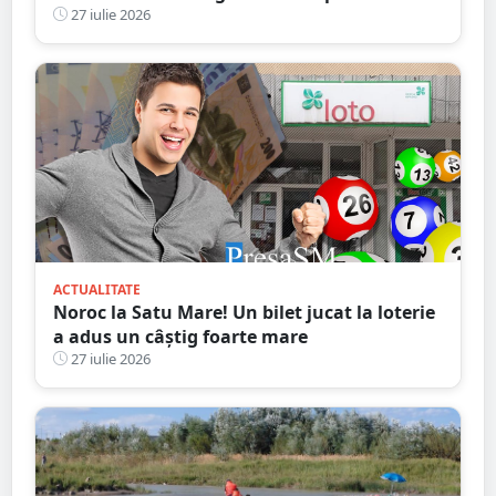
bulevardul Lucian Blaga - Micro 17
27 iulie 2026
ACTUALITATE
Noroc la Satu Mare! Un bilet jucat la loterie
a adus un câștig foarte mare
27 iulie 2026