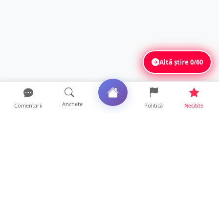
Altă știre
0/60
Anchete
Comentarii
Politică
Necitite
Ultimele articole
ANCHETĂ. Acuzații explozive la DGASPC
Satu Mare! Salarii uri...
18 ore • Anchete
FOTO/VIDEO. Accident cumplit! Impact