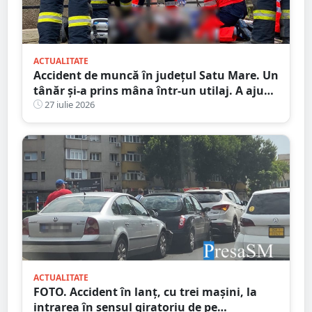
ACTUALITATE
Accident de muncă în județul Satu Mare. Un
tânăr și-a prins mâna într-un utilaj. A ajuns
la spital
27 iulie 2026
ACTUALITATE
FOTO. Accident în lanț, cu trei mașini, la
intrarea în sensul giratoriu de pe