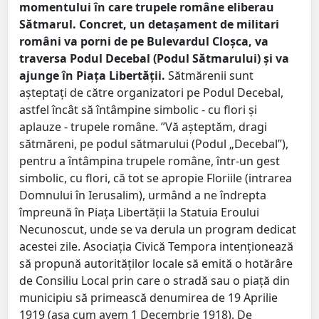
momentului în care trupele române eliberau
Sătmarul. Concret, un detașament de militari
români va porni de pe Bulevardul Cloșca, va
traversa Podul Decebal (Podul Sătmarului) și va
ajunge în Piața Libertății.
Sătmărenii sunt
așteptați de către organizatori pe Podul Decebal,
astfel încât să întâmpine simbolic - cu flori și
aplauze - trupele române. ”Vă așteptăm, dragi
sătmăreni, pe podul sătmarului (Podul „Decebal”),
pentru a întâmpina trupele române, într-un gest
simbolic, cu flori, că tot se apropie Floriile (intrarea
Domnului în Ierusalim), urmând a ne îndrepta
împreună în Piața Libertății la Statuia Eroului
Necunoscut, unde se va derula un program dedicat
acestei zile. Asociația Civică Tempora intenționează
să propună autorităților locale să emită o hotărâre
de Consiliu Local prin care o stradă sau o piață din
municipiu să primească denumirea de 19 Aprilie
1919 (așa cum avem 1 Decembrie 1918). De