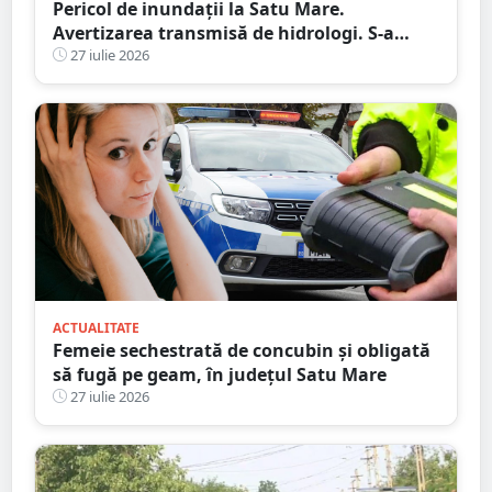
Pericol de inundații la Satu Mare.
Avertizarea transmisă de hidrologi. S-a
emis Cod galben
27 iulie 2026
ACTUALITATE
Femeie sechestrată de concubin și obligată
să fugă pe geam, în județul Satu Mare
27 iulie 2026