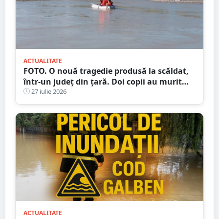
ACTUALITATE
FOTO. O nouă tragedie produsă la scăldat,
într-un județ din țară. Doi copii au murit
încercând să își salveze sora
27 iulie 2026
ACTUALITATE