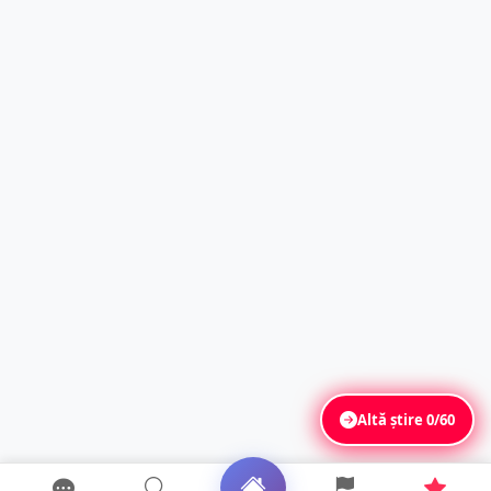
Altă știre
0/60