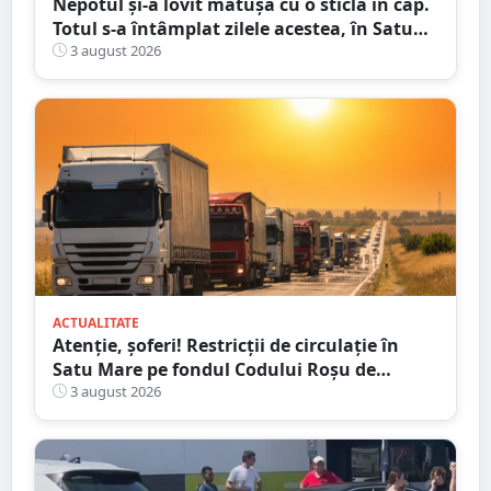
Nepotul și-a lovit mătușa cu o sticlă în cap.
Totul s-a întâmplat zilele acestea, în Satu
Mare
3 august 2026
ACTUALITATE
Atenție, șoferi! Restricții de circulație în
Satu Mare pe fondul Codului Roșu de
caniculă
3 august 2026