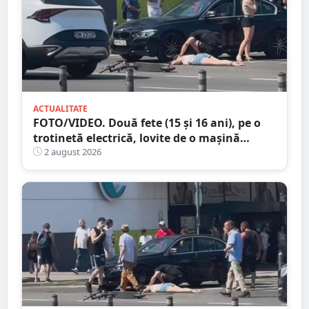
ACTUALITATE
FOTO/VIDEO. Două fete (15 și 16 ani), pe o
trotinetă electrică, lovite de o mașină
trotinetă lângă mall-ul NEPI
2 august 2026