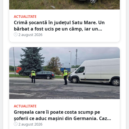
ACTUALITATE
Crimă șocantă în județul Satu Mare. Un
bărbat a fost ucis pe un câmp, iar un
adolescent este în custodia poliției
2 august 2026
ACTUALITATE
Greșeala care îi poate costa scump pe
șoferii ce aduc mașini din Germania. Caz
descoperit în Satu Mare
2 august 2026