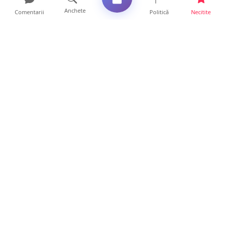
Anchete
Comentarii
Politică
Necitite
Ultimele articole
ANCHETĂ. Acuzații explozive la DGASPC
Satu Mare! Salarii uri...
18 ore • Anchete
FOTO/VIDEO. Accident cumplit! Impact
frontal între un TIR și...
16 ore • Locale
FOTO. Nebunie de arome în centrul
Sătmarului! Nazar Kebab Ho...
15 ore • Locale
La ce ore va putea fi observată eclipsa de