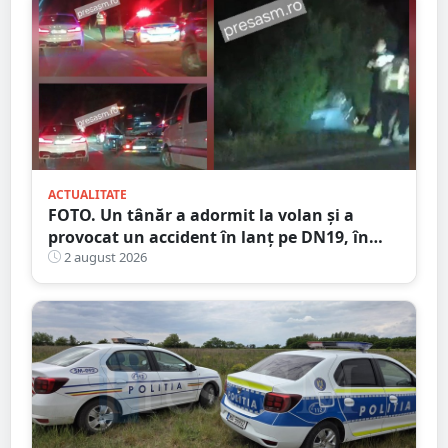
ACTUALITATE
FOTO. Un tânăr a adormit la volan și a
provocat un accident în lanț pe DN19, în
județul Satu Mare
2 august 2026