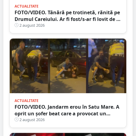
ACTUALITATE
FOTO/VIDEO. Tânără pe trotinetă, rănită pe
Drumul Careiului. Ar fi fost/s-ar fi lovit de o
mașină
2 august 2026
ACTUALITATE
FOTO/VIDEO. Jandarm erou în Satu Mare. A
oprit un șofer beat care a provocat un
accident
2 august 2026