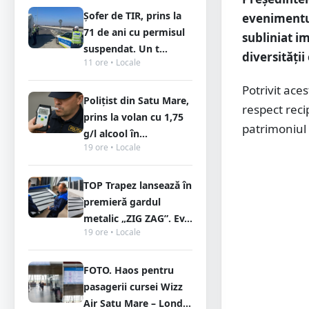
Șofer de TIR, prins la
evenimentul
71 de ani cu permisul
subliniat im
suspendat. Un t...
diversității
11 ore • Locale
Potrivit ace
Polițist din Satu Mare,
respect recip
prins la volan cu 1,75
patrimoniul 
g/l alcool în...
19 ore • Locale
TOP Trapez lansează în
premieră gardul
metalic „ZIG ZAG”. Ev...
19 ore • Locale
FOTO. Haos pentru
pasagerii cursei Wizz
Air Satu Mare – Lond...