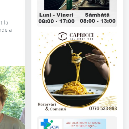
t la
unde a