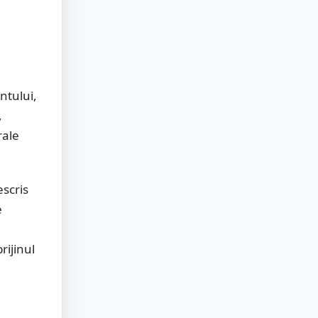
ntului,
,
rale
escris
e
rijinul