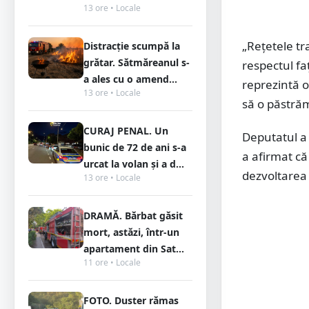
13 ore • Locale
„Rețetele tr
Distracție scumpă la
grătar. Sătmăreanul s-
respectul fa
a ales cu o amend...
reprezintă o
13 ore • Locale
să o păstră
CURAJ PENAL. Un
Deputatul a 
bunic de 72 de ani s-a
a afirmat că
urcat la volan și a d...
dezvoltarea 
13 ore • Locale
DRAMĂ. Bărbat găsit
mort, astăzi, într-un
apartament din Sat...
11 ore • Locale
FOTO. Duster rămas