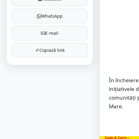
WhatsApp
E-mail
Copiază link
În încheiere
inițiativele
comunități și
Mare.