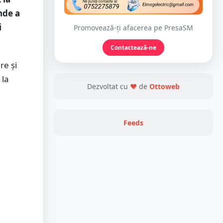
nde a
i
Promovează-ți afacerea pe PresaSM
Contactează-ne
re și
 la
Dezvoltat cu
❤
de
Ottoweb
Feeds