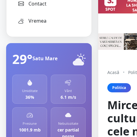
Contact
Vremea
29°
Satu Mare
Acasă
•
Poli
Politica
Umiditate
Vânt
36%
6.1 m/s
Mirce
cultu
Presiune
Nebulozitate
cele 
1001.9 mb
cer partial
noros