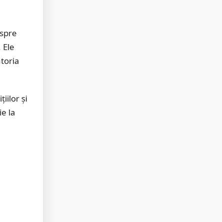
espre
 Ele
toria
iilor și
ie la