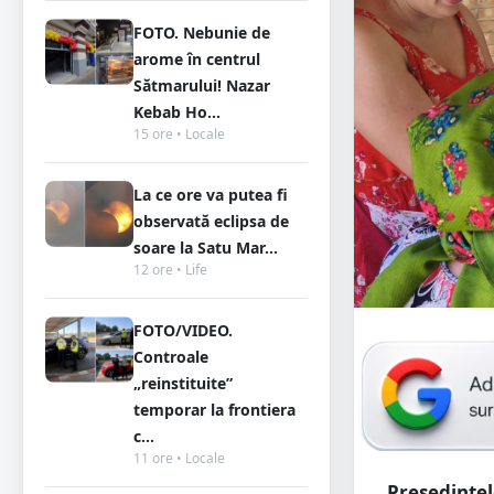
FOTO. Nebunie de
arome în centrul
Sătmarului! Nazar
Kebab Ho...
15 ore • Locale
La ce ore va putea fi
observată eclipsa de
soare la Satu Mar...
12 ore • Life
FOTO/VIDEO.
Controale
„reinstituite”
temporar la frontiera
c...
11 ore • Locale
Președintel