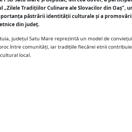
 „Zilele Tradițiilor Culinare ale Slovacilor din Oaș”, u
portanța păstrării identității culturale și a promovări
 etnice din județ.
stuia, județul Satu Mare reprezintă un model de conviețui
roc între comunități, iar tradițiile fiecărei etnii contribuie
cultural local.