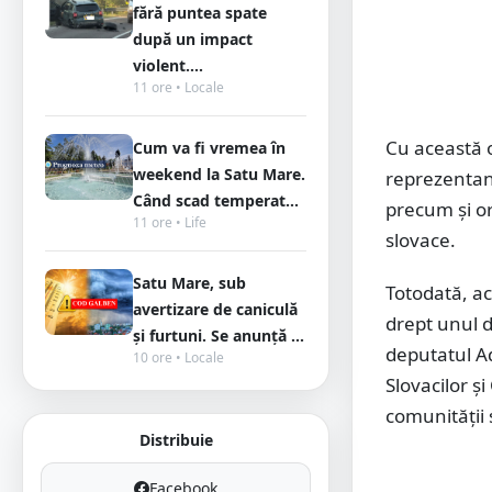
fără puntea spate
după un impact
violent....
11 ore • Locale
Cu această o
Cum va fi vremea în
weekend la Satu Mare.
reprezentanț
Când scad temperat...
precum și or
11 ore • Life
slovace.
Satu Mare, sub
Totodată, ac
avertizare de caniculă
drept unul di
și furtuni. Se anunță ...
deputatul A
10 ore • Locale
Slovacilor ș
comunității 
Distribuie
Facebook