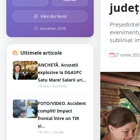
județ
Vânt din Nord
Președintel
Actualizat: 20:00
evenimentul
subliniat im
Ultimele articole
27 iunie 20
ANCHETĂ. Acuzații
explozive la DGASPC
Satu Mare! Salarii uri...
18 ore • Anchete
FOTO/VIDEO. Accident
cumplit! Impact
frontal între un TIR
și...
16 ore • Locale