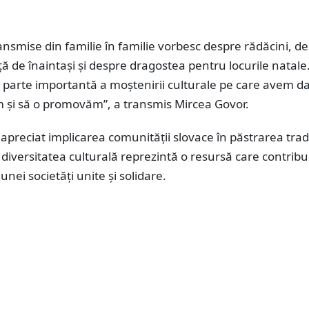
ansmise din familie în familie vorbesc despre rădăcini, d
ță de înaintași și despre dragostea pentru locurile natale.
 parte importantă a moștenirii culturale pe care avem da
m și să o promovăm”, a transmis Mircea Govor.
apreciat implicarea comunității slovace în păstrarea tradiț
 diversitatea culturală reprezintă o resursă care contribu
unei societăți unite și solidare.