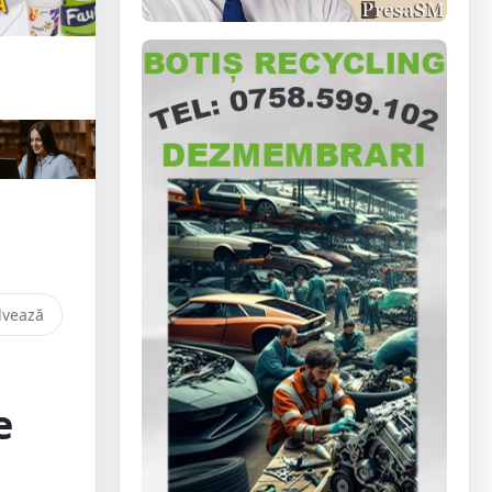
lvează
e