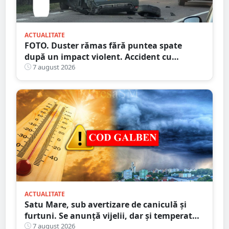
ACTUALITATE
FOTO. Duster rămas fără puntea spate
după un impact violent. Accident cu
implicarea unei mașini din Satu Mare
7 august 2026
ACTUALITATE
Satu Mare, sub avertizare de caniculă și
furtuni. Se anunță vijelii, dar și temperaturi
ridicate. Avertizarea ANM
7 august 2026