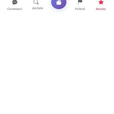
Anchete
Comentarii
Politică
Necitite
Ultimele articole
VIDEO. Echipajul unei ambulanțe aflate în
misiune, atacat cu...
10 ore • Locale
Un nou val de aer african va cuprinde țara.
Prognoza meteo p...
10 ore • Life
Sătmărenii nu scapă de caniculă. O nouă
avertizare pentru ju...
10 ore • Locale
ANCHETĂ. Acuzații explozive la DGASPC