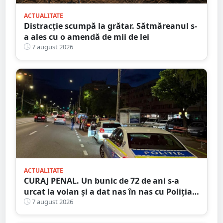
ACTUALITATE
Distracție scumpă la grătar. Sătmăreanul s-
a ales cu o amendă de mii de lei
7 august 2026
ACTUALITATE
CURAJ PENAL. Un bunic de 72 de ani s-a
urcat la volan și a dat nas în nas cu Poliția
Satu Mare
7 august 2026