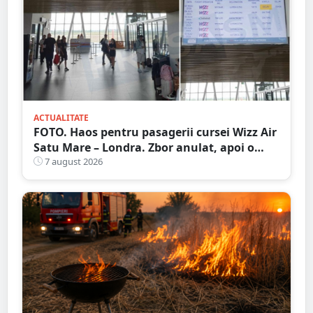
ACTUALITATE
FOTO. Haos pentru pasagerii cursei Wizz Air
Satu Mare – Londra. Zbor anulat, apoi o
nouă întârziere. Fără explicații clare
7 august 2026