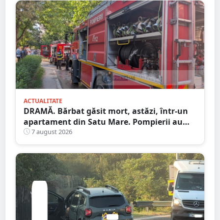
ACTUALITATE
DRAMĂ. Bărbat găsit mort, astăzi, într-un
apartament din Satu Mare. Pompierii au
spart ușa
7 august 2026