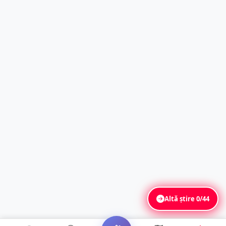
Altă știre
0/44