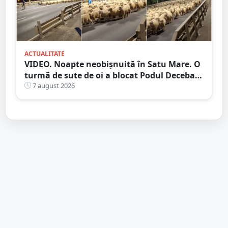
ACTUALITATE
VIDEO. Noapte neobișnuită în Satu Mare. O
turmă de sute de oi a blocat Podul Decebal.
Gest de apreciat al ciobanului
7 august 2026