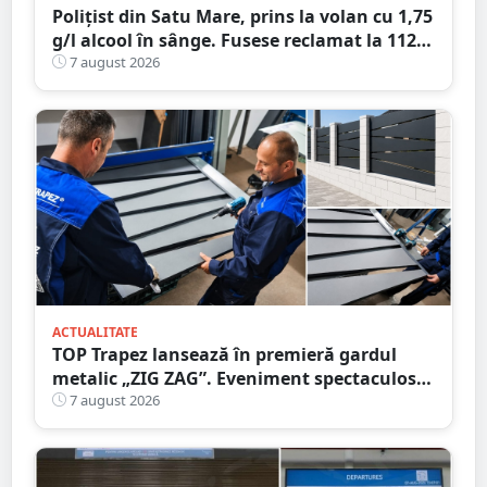
Polițist din Satu Mare, prins la volan cu 1,75
g/l alcool în sânge. Fusese reclamat la 112
că circula pe contrasens
7 august 2026
ACTUALITATE
TOP Trapez lansează în premieră gardul
metalic „ZIG ZAG”. Eveniment spectaculos
în Grădina Romei
7 august 2026