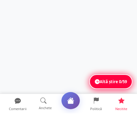
Altă știre
0/59
Anchete
Comentarii
Politică
Necitite
Ultimele articole