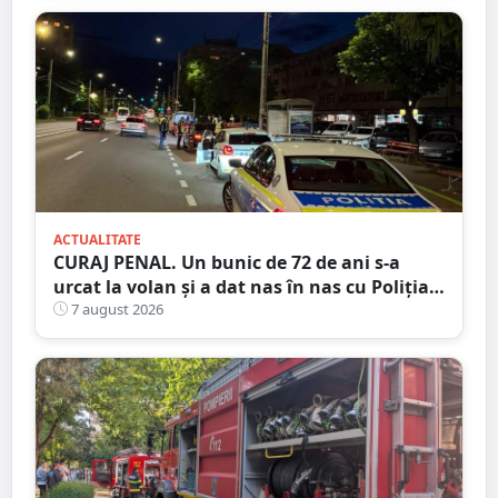
ACTUALITATE
CURAJ PENAL. Un bunic de 72 de ani s-a
urcat la volan și a dat nas în nas cu Poliția
Satu Mare
7 august 2026