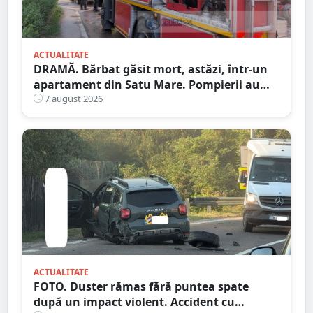
ACTUALITATE
DRAMĂ. Bărbat găsit mort, astăzi, într-un
apartament din Satu Mare. Pompierii au
spart ușa
7 august 2026
ACTUALITATE
FOTO. Duster rămas fără puntea spate
după un impact violent. Accident cu