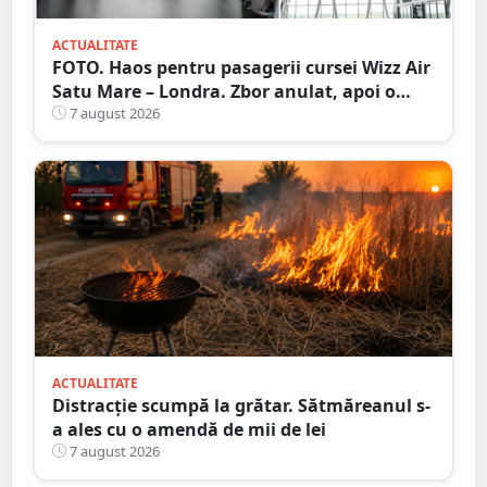
ACTUALITATE
FOTO. Haos pentru pasagerii cursei Wizz Air
Satu Mare – Londra. Zbor anulat, apoi o
nouă întârziere. Fără explicații clare
7 august 2026
ACTUALITATE
Distracție scumpă la grătar. Sătmăreanul s-
a ales cu o amendă de mii de lei
7 august 2026