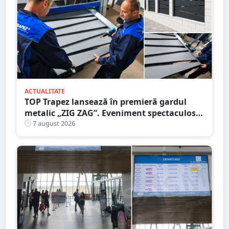
ACTUALITATE
TOP Trapez lansează în premieră gardul
metalic „ZIG ZAG”. Eveniment spectaculos
în Grădina Romei
7 august 2026