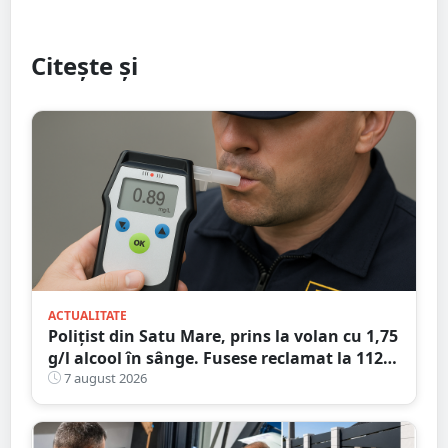
Citește și
ACTUALITATE
Polițist din Satu Mare, prins la volan cu 1,75
g/l alcool în sânge. Fusese reclamat la 112
că circula pe contrasens
7 august 2026