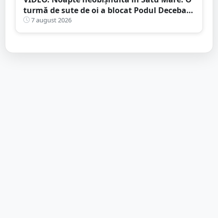
turmă de sute de oi a blocat Podul Decebal.
Gest de apreciat al ciobanului
7 august 2026