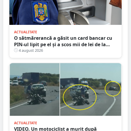
ACTUALITATE
O sătmărerancă a găsit un card bancar cu
PIN-ul lipit pe el și a scos mii de lei de la
bancomat
4 august 2026
ACTUALITATE
VIDEO. Un motociclist a murit după