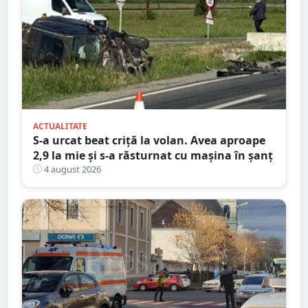
ACTUALITATE
S-a urcat beat criță la volan. Avea aproape
2,9 la mie și s-a răsturnat cu mașina în șanț
4 august 2026