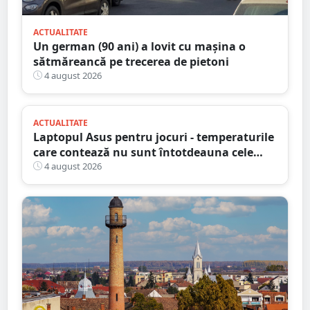
ACTUALITATE
Un german (90 ani) a lovit cu mașina o
sătmăreancă pe trecerea de pietoni
4 august 2026
ACTUALITATE
Laptopul Asus pentru jocuri - temperaturile
care contează nu sunt întotdeauna cele
mai mari
4 august 2026