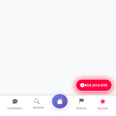
Altă știre
0/65
Anchete
Comentarii
Politică
Necitite