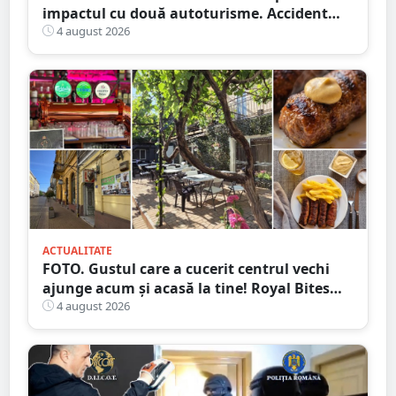
impactul cu două autoturisme. Accident
cumplit în județul vecin
4 august 2026
ACTUALITATE
FOTO. Gustul care a cucerit centrul vechi
ajunge acum și acasă la tine! Royal Bites
(fosta Zahana) livrează la domiciliu
4 august 2026