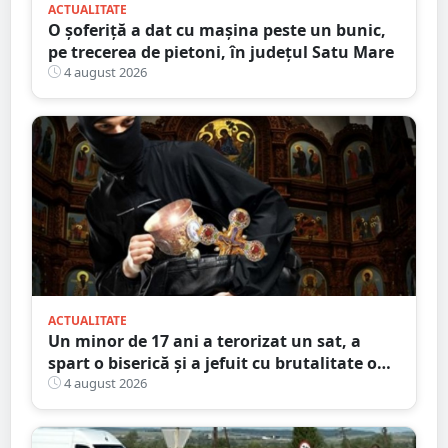
ACTUALITATE
O șoferiță a dat cu mașina peste un bunic,
pe trecerea de pietoni, în județul Satu Mare
4 august 2026
ACTUALITATE
Un minor de 17 ani a terorizat un sat, a
spart o biserică și a jefuit cu brutalitate o
bătrână de 80 de ani
4 august 2026