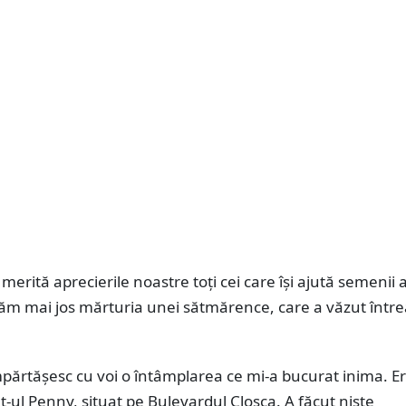
 merită aprecierile noastre toți cei care își ajută semenii af
ăm mai jos mărturia unei sătmărence, care a văzut într
părtășesc cu voi o întâmplarea ce mi-a bucurat inima. E
ul Penny, situat pe Bulevardul Cloșca. A făcut niște