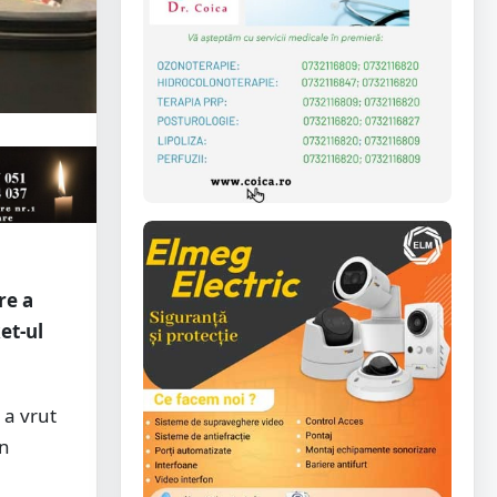
re a
et-ul
 a vrut
un