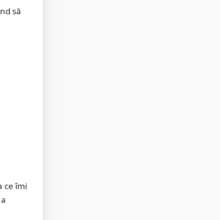
ând să
a ce îmi
 a