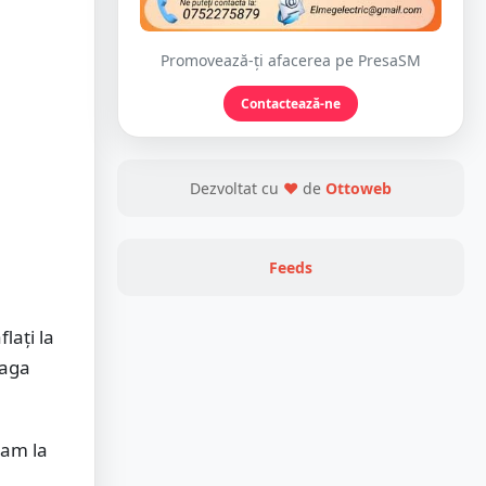
Promovează-ți afacerea pe PresaSM
Contactează-ne
Dezvoltat cu
❤
de
Ottoweb
Feeds
lați la
eaga
ram la