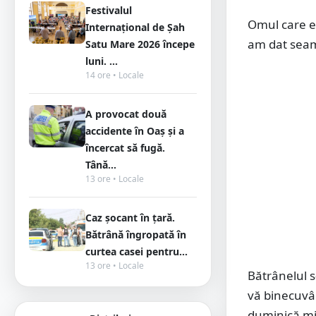
Festivalul
Omul care er
Internațional de Șah
am dat seam
Satu Mare 2026 începe
luni. ...
14 ore • Locale
A provocat două
accidente în Oaș și a
încercat să fugă.
Tână...
13 ore • Locale
Caz șocant în țară.
Bătrână îngropată în
curtea casei pentru...
13 ore • Locale
Bătrânelul s
vă binecuvân
duminică m