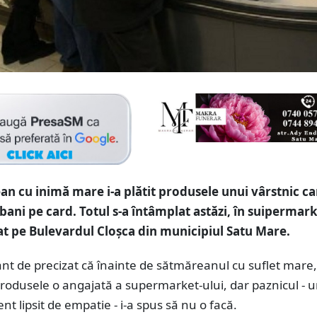
n cu inimă mare i-a plătit produsele unui vârstnic ca
bani pe card. Totul s-a întâmplat astăzi, în suipermark
at pe Bulevardul Cloșca din municipiul Satu Mare.
nt de precizat că înainte de sătmăreanul cu suflet mare,
 produsele o angajată a supermarket-ului, dar paznicul - 
nt lipsit de empatie - i-a spus să nu o facă.