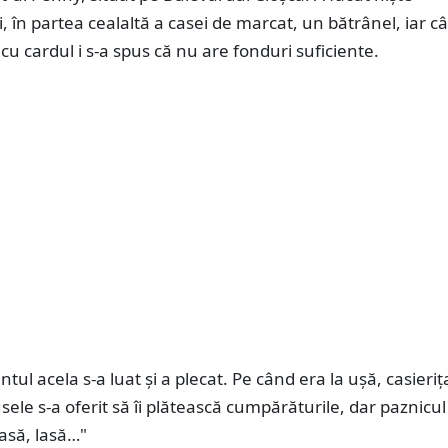
 în partea cealaltă a casei de marcat, un bătrânel, iar c
 cu cardul i s-a spus că nu are fonduri suficiente.
tul acela s-a luat și a plecat. Pe când era la ușă, casieriţ
ele s-a oferit să îi plătească cumpărăturile, dar paznicul
lasă, lasă…"