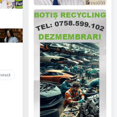
lvează