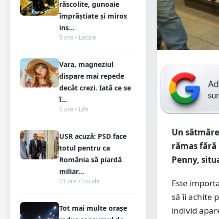
răscolite, gunoaie
împrăștiate și miros
ins...
9 ore • Locale
Vara, magneziul
dispare mai repede
decât crezi. Iată ce se
î...
0 ore • Life
Un sătmărea
USR acuză: PSD face
rămas fără 
totul pentru ca
Penny, situ
România să piardă
miliar...
21 ore • Locale
Este importa
să îi achite
Tot mai multe orașe
individ apare