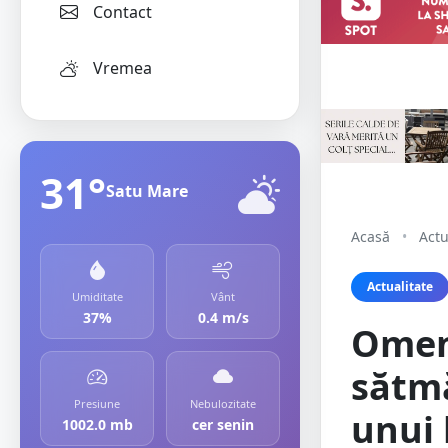
Contact
Vremea
31°
Satu Mare
Acasă
•
Actu
Actualitate
Umiditate
Vânt
37%
0.4 m/s
Omen
sătmă
Presiune
Nebulozitate
unui 
1002.0 mb
cer senin