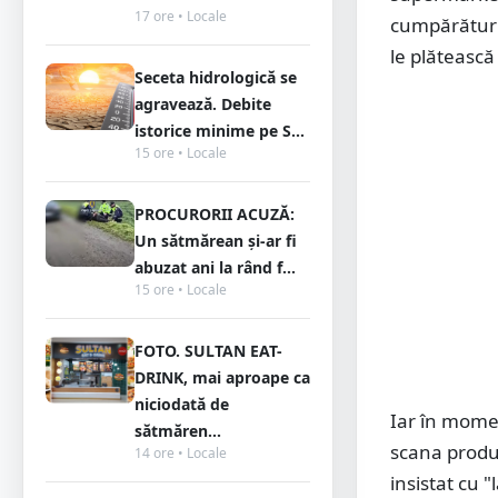
17 ore • Locale
cumpărături,
le plătească
Seceta hidrologică se
agravează. Debite
istorice minime pe S...
15 ore • Locale
PROCURORII ACUZĂ:
Un sătmărean și-ar fi
abuzat ani la rând f...
15 ore • Locale
FOTO. SULTAN EAT-
DRINK, mai aproape ca
niciodată de
Iar în momen
sătmăren...
scana produs
14 ore • Locale
insistat cu "