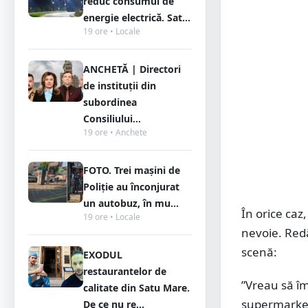
reduc consumul de
energie electrică. Sat...
19 ore • Locale
ANCHETĂ | Directori
de instituții din
subordinea
Consiliului...
19 ore • Anchete
FOTO. Trei mașini de
Poliție au înconjurat
un autobuz, în mu...
În orice caz,
19 ore • Locale
nevoie. Red
scenă:
EXODUL
restaurantelor de
”Vreau să îm
calitate din Satu Mare.
supermarket-
De ce nu re...