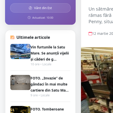
Vânt din Est
Un sătmărea
rămas fără 
Actualizat: 10:00
Penny, situ
12 martie 2
Ultimele articole
Vin furtunile la Satu
Mare. Se anunță vijelii
și căderi de g...
10 ore • Locale
FOTO. „Invazie” de
gândaci în mai multe
cartiere din Satu Ma...
9 ore • Locale
FOTO. Tomberoane