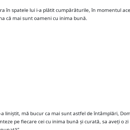
a în spatele lui i-a plătit cumpărăturile, în momentul ace
a că mai sunt oameni cu inima bună.
-a liniștit, mă bucur ca mai sunt astfel de întâmplări, Do
teze pe fiecare cei cu inima bună şi curată, sa aveţi o zi
inunată”