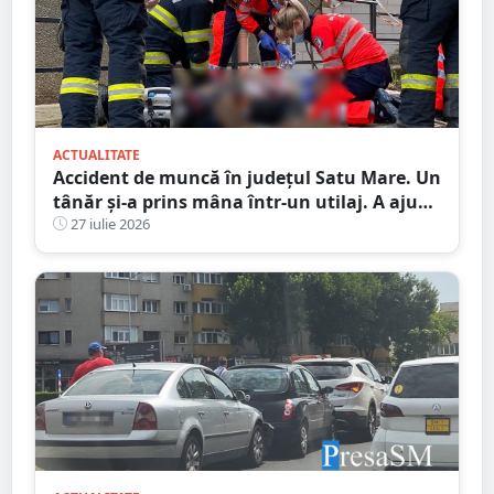
ACTUALITATE
Accident de muncă în județul Satu Mare. Un
tânăr și-a prins mâna într-un utilaj. A ajuns
la spital
27 iulie 2026