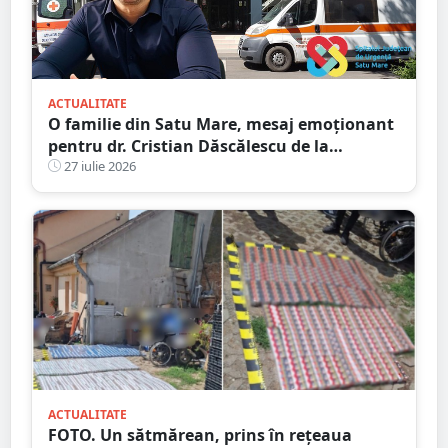
ACTUALITATE
O familie din Satu Mare, mesaj emoționant
pentru dr. Cristian Dăscălescu de la
Spitalului Județean
27 iulie 2026
ACTUALITATE
FOTO. Un sătmărean, prins în rețeaua