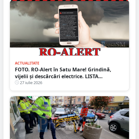
ACTUALITATE
FOTO. RO-Alert în Satu Mare! Grindină,
vijelii și descărcări electrice. LISTA
localităților vizate
27 iulie 2026