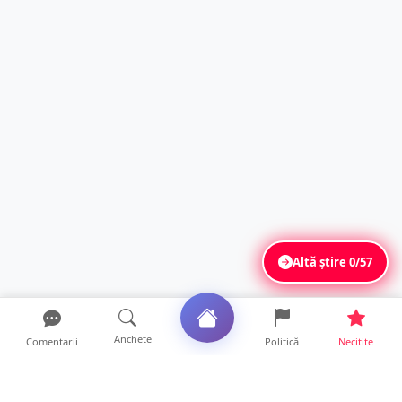
Altă știre
0/57
Anchete
Comentarii
Politică
Necitite