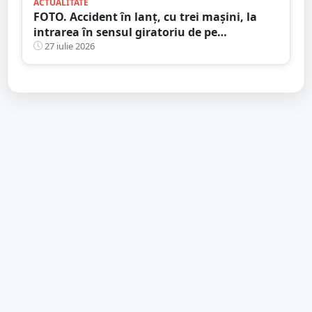
ACTUALITATE
FOTO. Accident în lanț, cu trei mașini, la
intrarea în sensul giratoriu de pe
bulevardul Lucian Blaga - Micro 17
27 iulie 2026