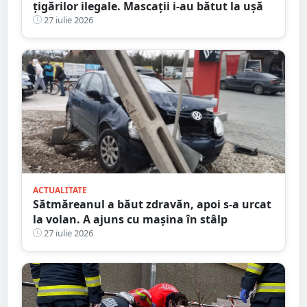
țigărilor ilegale. Mascații i-au bătut la ușă
27 iulie 2026
ACTUALITATE
Sătmăreanul a băut zdravăn, apoi s-a urcat
la volan. A ajuns cu mașina în stâlp
27 iulie 2026