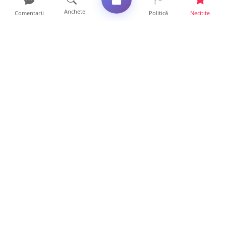
Anchete
Comentarii
Politică
Necitite
Ultimele articole
Mamă de doar 36 de ani, măcinată de
cancer. Doi copii luptă ...
21 ore • Locale
Un sătmărean acuză un centru medical că i-
a anulat consultaț...
20 ore • Locale
TRAGEDIE. Un tânăr român de doar 19 ani a
murit în timp ce c...
19 ore • Locale
Servicii de TOP în sănătate! Centru de