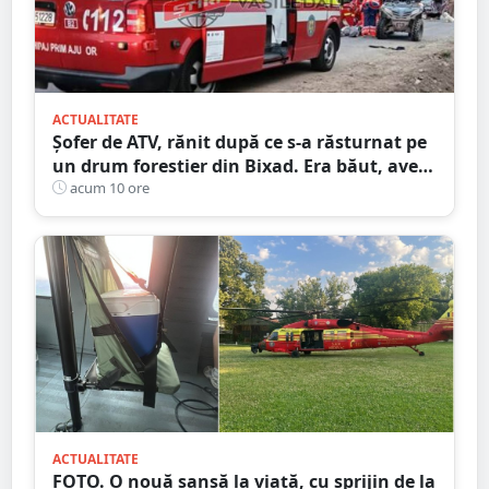
ACTUALITATE
Șofer de ATV, rănit după ce s-a răsturnat pe
un drum forestier din Bixad. Era băut, avea
permisul anulat, iar vehiculul nu era
acum 10 ore
înmatriculat
ACTUALITATE
FOTO. O nouă șansă la viață, cu sprijin de la