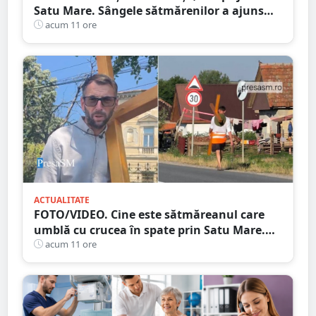
Satu Mare. Sângele sătmărenilor a ajuns
într-o misiune contra cronometru pentru
acum 11 ore
un transplant hepatic
ACTUALITATE
FOTO/VIDEO. Cine este sătmăreanul care
umblă cu crucea în spate prin Satu Mare.
De ce face acest gest
acum 11 ore