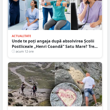
ACTUALITATE
Unde te poți angaja după absolvirea Școlii
Postliceale „Henri Coandă” Satu Mare? Trei
calificări medicale, numeroase oportunități
acum 12 ore
de carieră