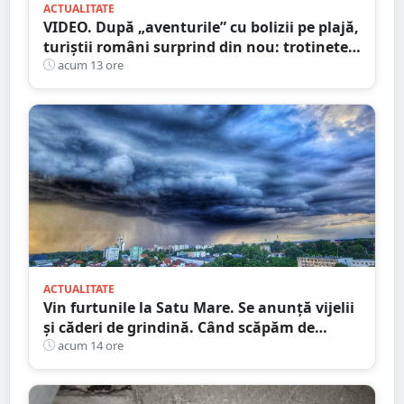
ACTUALITATE
VIDEO. După „aventurile” cu bolizii pe plajă,
turiștii români surprind din nou: trotinete
pe Bucegi și declarații de dragoste pe stânci
acum 13 ore
ACTUALITATE
Vin furtunile la Satu Mare. Se anunță vijelii
și căderi de grindină. Când scăpăm de
caniculă
acum 14 ore