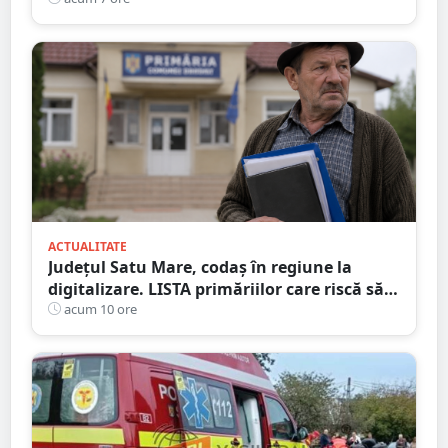
ACTUALITATE
Județul Satu Mare, codaș în regiune la
digitalizare. LISTA primăriilor care riscă să
piardă bani de la buget
acum 10 ore