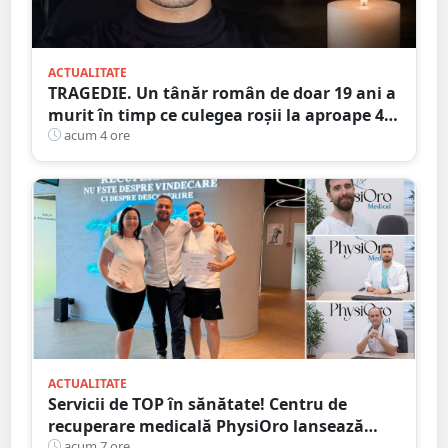
ACTUALITATE
TRAGEDIE. Un tânăr român de doar 19 ani a
murit în timp ce culegea roșii la aproape 40
de grade Celsius,în Italia
acum 4 ore
ACTUALITATE
Servicii de TOP în sănătate! Centru de
recuperare medicală PhysiOro lansează
Divizia medicală PhysiOro
acum 7 ore