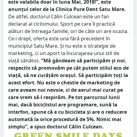
este valabila doar în luna Mai, 2018!”, este
anunțul celor de la Clinica Pure Dent Satu Mare.
De altfel, doctorul Călin Culcean este un fan
declarat al ciclismului. Sport pe care îl practică
alături de întreaga familie, ori de câte ori are ocazia.
Ce-i drept, oferta este una fără precedent în
municipiul Satu Mare. Și nu este o strategie de
marketing, ci un aport la încurajarea unui stil de
viață sănătos.
”Mă gândeam să participăm și noi,
respectiv să promovăm pe cât putem stilul eco de
viață, să ne curățăm orașul. Să participăm toți la
acest efort. Nu este o chestie de marketing de
care aveam noi nevoie, ci de aerul mai curat pe
care vrem să-l respirăm. Pe tot parcursul lunii
mai, dacă biciclistul are programare, sună la
interfon, spune că e cu bicicleta și are o reducere
automată la orice procedură de 5%. Nimic mai
simplu”, a spus doctorul Călin Culcean.