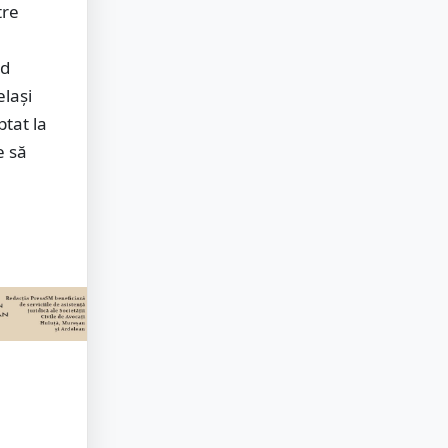
tre
nd
elași
ptat la
e să