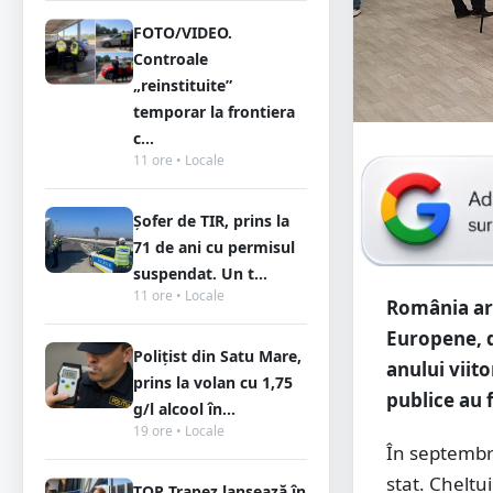
FOTO/VIDEO.
Controale
„reinstituite”
temporar la frontiera
c...
11 ore • Locale
Șofer de TIR, prins la
71 de ani cu permisul
suspendat. Un t...
11 ore • Locale
România are
Europene, da
Polițist din Satu Mare,
anului viito
prins la volan cu 1,75
publice au f
g/l alcool în...
19 ore • Locale
În septembri
stat. Cheltui
TOP Trapez lansează în