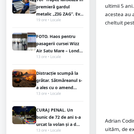
ultimii 5 ani
premieră gardul
acestea au a
metalic „ZIG ZAG”. Ev...
19 ore • Locale
cheltuit pest
FOTO. Haos pentru
pasagerii cursei Wizz
Air Satu Mare – Lond...
13 ore • Locale
Distracție scumpă la
grătar. Sătmăreanul s-
a ales cu o amend...
13 ore • Locale
CURAJ PENAL. Un
bunic de 72 de ani s-a
Adrian Codir
urcat la volan și a d...
uităm, de e
13 ore • Locale