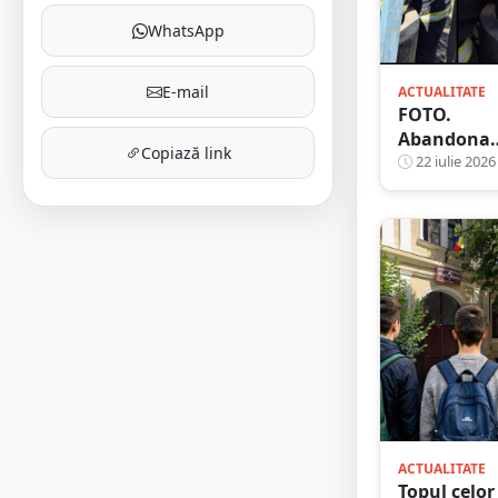
WhatsApp
E-mail
ACTUALITATE
FOTO.
Abandonat
Copiază link
de meșter, 
22 iulie 2026
femeie (65
ani) a intra
să sape o
fântână, în
Odoreu. A
rămas
blocată
ACTUALITATE
Topul celor