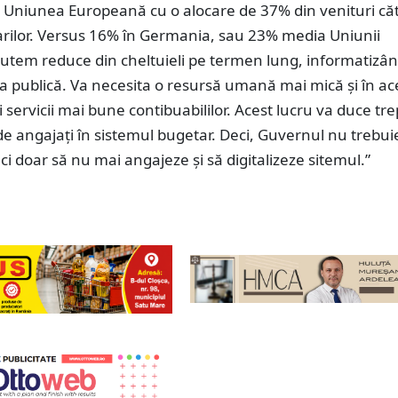
n Uniunea Europeană cu o alocare de 37% din venituri că
arilor. Versus 16% în Germania, sau 23% media Uniunii
utem reduce din cheltuieli pe termen lung, informatizâ
a publică. Va necesita o resursă umană mai mică și în ac
i servicii mai bune contibuabililor. Acest lucru va duce tre
e angajați în sistemul bugetar. Deci, Guvernul nu trebui
ci doar să nu mai angajeze și să digitalizeze sitemul.”