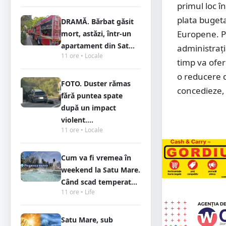
primul loc î
plata buget
DRAMĂ. Bărbat găsit
Europene. P
mort, astăzi, într-un
apartament din Sat...
administrați
11 ore • Locale
timp va ofer
o reducere d
FOTO. Duster rămas
concedieze, 
fără puntea spate
după un impact
violent....
11 ore • Locale
Cum va fi vremea în
weekend la Satu Mare.
Când scad temperat...
11 ore • Life
Satu Mare, sub