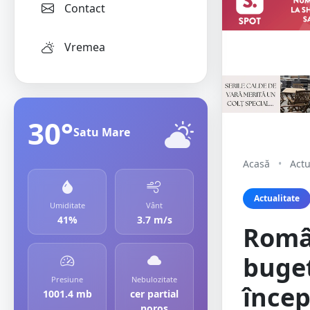
Contact
Vremea
30°
Satu Mare
Acasă
•
Actu
Actualitate
Umiditate
Vânt
41%
3.7 m/s
Român
buget
Presiune
Nebulozitate
încep
1001.4 mb
cer partial
noros