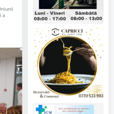
niunii
i a