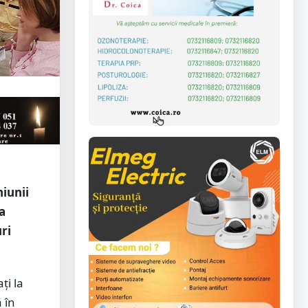
iunii
a
uri
ți la
 în