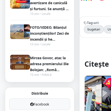
avertizare de caniculă
și furtuni. Se anunță ...
10 ore • Locale
Tag-uri:
FOTO/VIDEO. Bilanțul
bugetari
Un
inconștienților! Zeci de
incendii și he...
10 ore • Locale
Mircea Govor, atac la
Citește 
adresa premierului Ilie
Bolojan: „Româ...
10 ore • Politică
Distribuie
Facebook