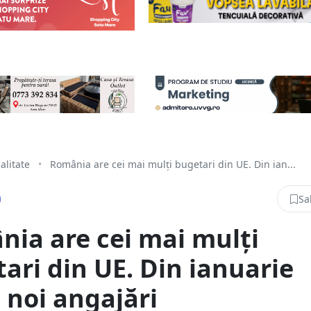
alitate
•
România are cei mai mulți bugetari din UE. Din ian...
Sa
ia are cei mai mulți
ari din UE. Din ianuarie
 noi angajări