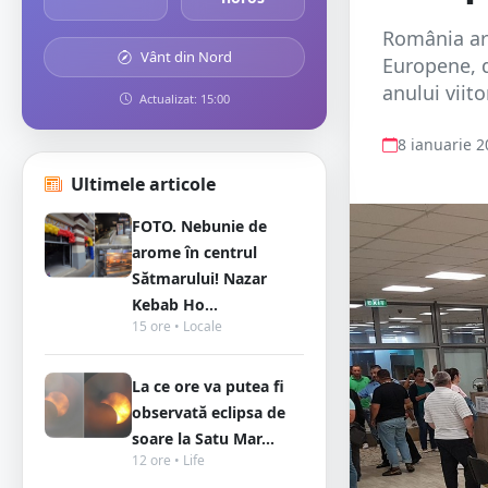
România are
Vânt din Nord
Europene, d
anului viito
Actualizat: 15:00
8 ianuarie 
Ultimele articole
FOTO. Nebunie de
arome în centrul
Sătmarului! Nazar
Kebab Ho...
15 ore • Locale
La ce ore va putea fi
observată eclipsa de
soare la Satu Mar...
12 ore • Life