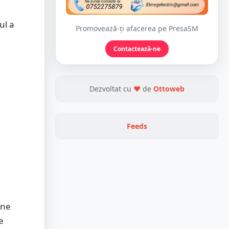
ul a
Promovează-ți afacerea pe PresaSM
Contactează-ne
Dezvoltat cu
❤
de
Ottoweb
Feeds
 ne
e