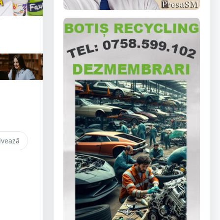
lvează