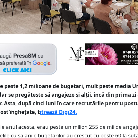
 peste 1,2 milioane de bugetari, mult peste media Un
r se pregătește să angajeze și alții, încă din prima zi 
r. Asta, după cinci luni în care recrutările pentru post
ost înghețate, t
itrează Digi24.
e anul acesta, erau peste un milion 255 de mii de angaja
elile cu salariile bugetarilor au crescut cu peste 60 la sută