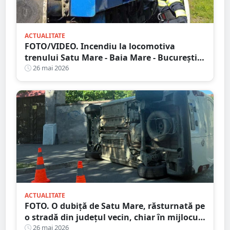
ACTUALITATE
FOTO/VIDEO. Incendiu la locomotiva
trenului Satu Mare - Baia Mare - București.
Au intervenit pompierii din județul vecin
26 mai 2026
ACTUALITATE
FOTO. O dubiță de Satu Mare, răsturnată pe
o stradă din județul vecin, chiar în mijlocul
unei intersecții
26 mai 2026