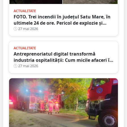
ACTUALITATE
FOTO. Trei incendii în județul Satu Mare, în
ultimele 24 de ore. Pericol de explozie și
propagare a flăcărilor
27 mai 2026
ACTUALITATE
Antreprenoriatul digital transformă
industria ospitalității: Cum micile afaceri își
găsesc locul pe piață
27 mai 2026