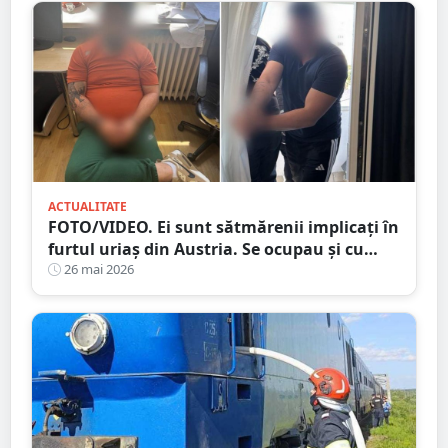
ACTUALITATE
FOTO/VIDEO. Ei sunt sătmărenii implicați în
furtul uriaș din Austria. Se ocupau și cu
trafic de droguri, spun procurorii
26 mai 2026