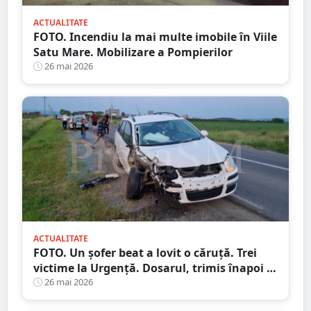
ACTUALITATE
FOTO. Incendiu la mai multe imobile în Viile
Satu Mare. Mobilizare a Pompierilor
26 mai 2026
ACTUALITATE
FOTO. Un șofer beat a lovit o căruță. Trei
victime la Urgență. Dosarul, trimis înapoi la
Parchet
26 mai 2026