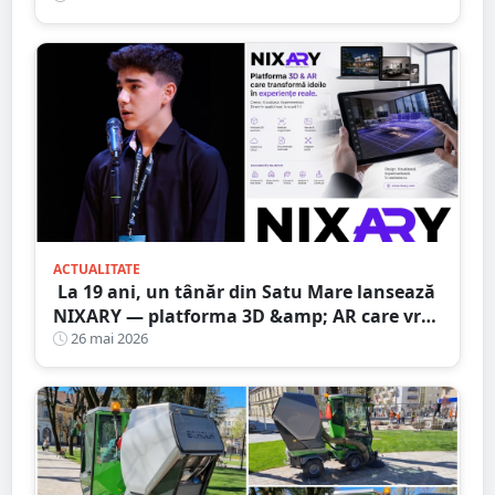
ACTUALITATE
La 19 ani, un tânăr din Satu Mare lansează
NIXARY — platforma 3D &amp; AR care vrea
să schimbe modul în care vedem realitatea
26 mai 2026