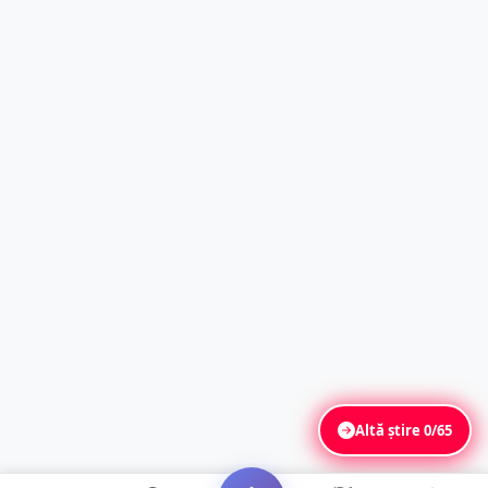
Altă știre
0/65