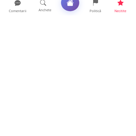
Anchete
Comentarii
Politică
Necitite
Ultimele articole
Polițist din Satu Mare, prins la volan cu 1,75
g/l alcool în...
19 ore • Locale
TOP Trapez lansează în premieră gardul
metalic „ZIG ZAG”. Ev...
19 ore • Locale
FOTO. Haos pentru pasagerii cursei Wizz Air
Satu Mare – Lond...
13 ore • Locale
Distracție scumpă la grătar. Sătmăreanul s-a