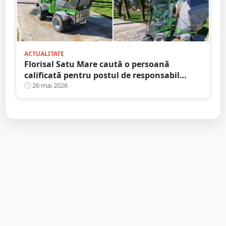
ACTUALITATE
Florisal Satu Mare caută o persoană
calificată pentru postul de responsabil
SSM/protecția muncii și protecția mediului
26 mai 2026