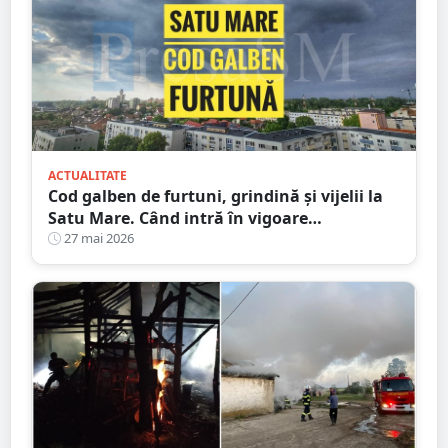
ACTUALITATE
Cod galben de furtuni, grindină și vijelii la
Satu Mare. Când intră în vigoare
avertizarea meteo
27 mai 2026