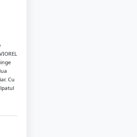
e
 VIOREL
pinge
lua
iar. Cu
lpatul