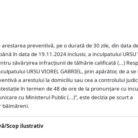
ne arestarea preventivă, pe o durată de 30 zile, din data d
până în data de 19.11.2024 inclusiv, a inculpatului URSU
tru săvârşirea infracţiunii de tâlhărie calificată (...) Res
inculpatului URSU VIOREL GABRIEL, prin apărător, de a se 
ntivă a arestului la domiciliu sau cea a controlului judic
testaţie în termen de 48 de ore de la pronunţare cu incu
nicare cu Ministerul Public (...)”, este decizia pe scurt a
r băimăreni.
ă/Scop ilustrativ