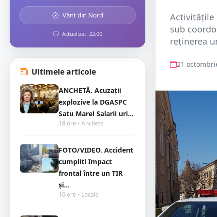
Vânt din Nord
Activitățile
sub coordon
Actualizat: 22:00
reținerea u
21 octombri
Ultimele articole
ANCHETĂ. Acuzații
explozive la DGASPC
Satu Mare! Salarii uri...
18 ore • Anchete
FOTO/VIDEO. Accident
cumplit! Impact
frontal între un TIR
și...
16 ore • Locale