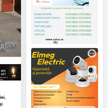
iei,
și