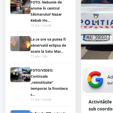
FOTO. Nebunie de
arome în centrul
Sătmarului! Nazar
Kebab Ho...
15 ore • Locale
La ce ore va putea fi
observată eclipsa de
soare la Satu Mar...
12 ore • Life
FOTO/VIDEO.
Controale
„reinstituite”
temporar la frontiera
c...
11 ore • Locale
Activitățile
sub coordon