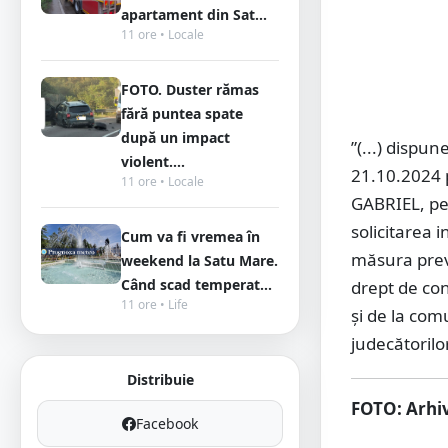
apartament din Sat...
11 ore • Locale
FOTO. Duster rămas
fără puntea spate
după un impact
”(...) dispu
violent....
21.10.2024 
11 ore • Locale
GABRIEL, pen
solicitarea 
Cum va fi vremea în
măsura preve
weekend la Satu Mare.
Când scad temperat...
drept de con
11 ore • Life
şi de la comu
judecătorilo
Distribuie
FOTO: Arhiv
Facebook