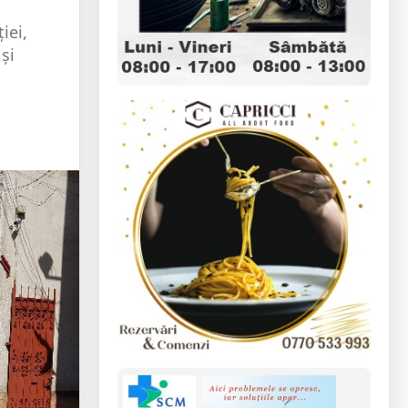
iei,
și