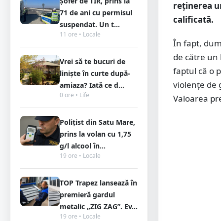
Șofer de TIR, prins la
reținerea u
71 de ani cu permisul
calificată.
suspendat. Un t...
11 ore • Locale
În fapt, dum
de către un 
Vrei să te bucuri de
faptul că o 
liniște în curte după-
violențe de 
amiaza? Iată ce d...
0 ore • Life
Valoarea pre
Polițist din Satu Mare,
prins la volan cu 1,75
g/l alcool în...
19 ore • Locale
TOP Trapez lansează în
premieră gardul
metalic „ZIG ZAG”. Ev...
19 ore • Locale