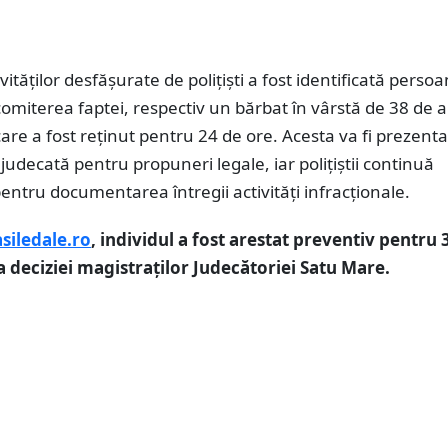
vităților desfășurate de polițiști a fost identificată perso
omiterea faptei, respectiv un bărbat în vârstă de 38 de a
are a fost reținut pentru 24 de ore. Acesta va fi prezenta
 judecată pentru propuneri legale, iar polițiștii continuă
pentru documentarea întregii activități infracționale.
siledale.ro
, individul a fost arestat preventiv pentru 
ma deciziei magistraților Judecătoriei Satu Mare.