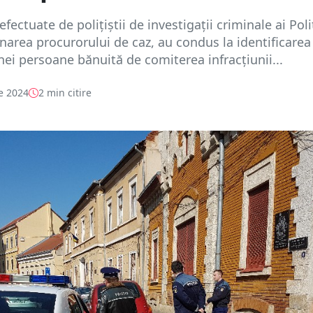
 efectuate de polițiștii de investigații criminale ai Poliț
area procurorului de caz, au condus la identificarea 
nei persoane bănuită de comiterea infracțiunii...
e 2024
2 min citire