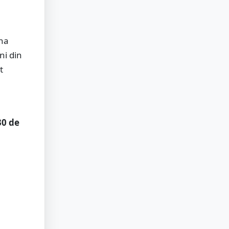
ana
ni din
t
30 de