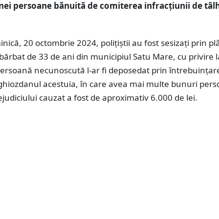
nei persoane bănuită de comiterea infracțiunii de tâl
inică, 20 octombrie 2024, polițiștii au fost sesizați prin p
bărbat de 33 de ani din municipiul Satu Mare, cu privire l
persoană necunoscută l-ar fi deposedat prin întrebuințar
ghiozdanul acestuia, în care avea mai multe bunuri pers
judiciului cauzat a fost de aproximativ 6.000 de lei.