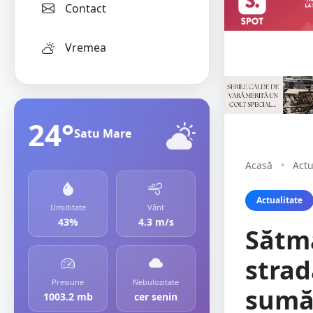
Contact
Vremea
24°
Satu Mare
Acasă
•
Actu
Actualitate
Umiditate
Vânt
43%
4.3 m/s
Sătmă
strad
Presiune
Nebulozitate
sumă
1003.2 mb
cer senin