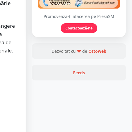
hărie
Promovează-ți afacerea pe PresaSM
lângere
Contactează-ne
a
ea de
onale.
Dezvoltat cu
❤
de
Ottoweb
Feeds