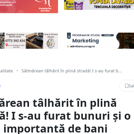
alitate
•
Sătmărean tâlhărit în plină stradă! I s-au furat b...
Sa
rean tâlhărit în plină
ă! I s-au furat bunuri și o
 importantă de bani