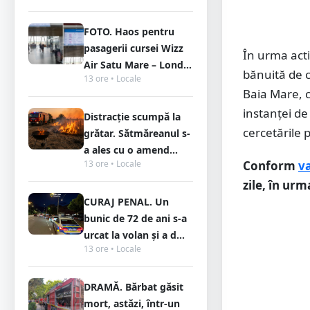
FOTO. Haos pentru
pasagerii cursei Wizz
În urma acti
Air Satu Mare – Lond...
bănuită de c
13 ore • Locale
Baia Mare, c
instanței de
Distracție scumpă la
cercetările 
grătar. Sătmăreanul s-
a ales cu o amend...
13 ore • Locale
Conform
va
zile, în ur
CURAJ PENAL. Un
bunic de 72 de ani s-a
urcat la volan și a d...
13 ore • Locale
DRAMĂ. Bărbat găsit
mort, astăzi, într-un