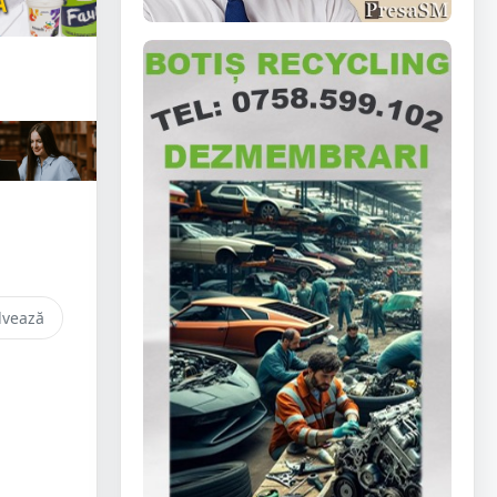
lvează